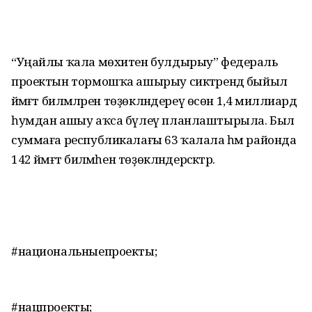
“Уңайлы ҡала мөхитен булдырыу” федераль
проектын тормошҡа ашырыу сиктәрендә быйыл
йәмәғәт биләмәләрен төҙөкләндереү өсөн 1,4 миллиард
һумдан ашыу аҡса бүлеү планлаштырыла. Был
суммаға республикалағы 63 ҡалала һәм районда
142 йәмәғәт биләмәһен төҙөкләндерәсәктәр.
#национальныепроекты;
#нацпроекты;