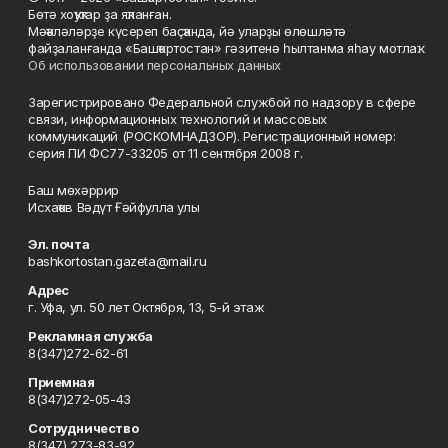
Бөтә хоҡуҡтар ҙа яҡланған.
Мәҡәләләрҙе күсереп баҫҡанда, йә уларҙы өлөшләтә
файҙаланғанда «Башҡортостан» гәзитенә һылтанма яһау мотлаҡ.
Об использовании персональных данных
Зарегистрировано Федеральной службой по надзору в сфере
связи, информационных технологий и массовых
коммуникаций (РОСКОМНАДЗОР). Регистрационный номер:
серия ПИ ФС77-33205 от 11 сентября 2008 г.
Баш мөхәррир
Исхаҡов Вәдүт Ғәйфулла улы
Эл. почта
bashkortostan.gazeta@mail.ru
Адрес
г. Уфа, ул. 50 лет Октября, 13, 5-й этаж
Рекламная служба
8(347)272-62-61
Приемная
8(347)272-05-43
Сотрудничество
8(347) 273-83-92