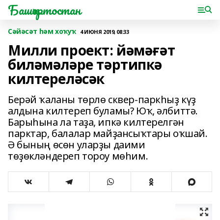
Башҡортостан
Сәйәсәт һәм хоҡуҡ
4 ИЮНЯ 2019, 08:33
Милли проект: йәмәғәт
биләмәләре тәртипкә
килтереләсәк
Берәй ҡаланы төрлө сквер-паркһыҙ күҙ
алдына килтереп буламы? Юҡ, әлбиттә.
Барыһына ла таҙа, ипкә килтерелгән
парктар, балалар майҙансыҡтары оҡшай.
Ә бының өсөн уларҙы даими
төҙөкләндереп тороу мөһим.