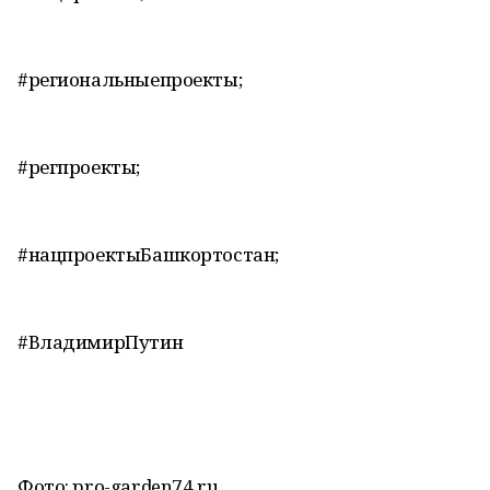
#региональныепроекты;
#регпроекты;
#нацпроектыБашкортостан;
#ВладимирПутин
Фото: pro-garden74.ru