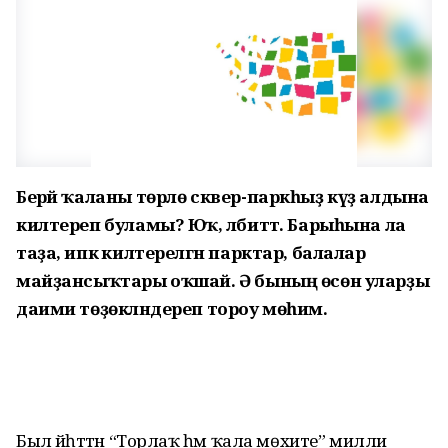
Берәй ҡаланы төрлө сквер-паркһыҙ күҙ алдына
килтереп буламы? Юҡ, әлбиттә. Барыһына ла
таҙа, ипкә килтерелгән парктар, балалар
майҙансыҡтары оҡшай. Ә бының өсөн уларҙы
даими төҙөкләндереп тороу мөһим.
Был йәһәттән “Торлаҡ һәм ҡала мөхите” милли