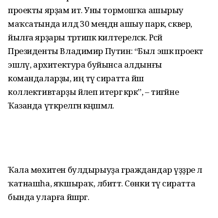
проекты ярҙам итә. Уны тормошҡа ашырыу
маҡсатында илдә 30 меңдән ашыу парк, сквер,
йылға ярҙары тәртипкә килтереләсәк. Рәсәй
Президенты Владимир Путин: “Был эшкә проект
эшләү, архитектура буйынса алдынғы
командаларҙы, иң тәү сиратта йәш
коллективтарҙы йәлеп итергә кәрәк”, – тигәйне
Ҡазанда үткәрелгән кәңәшмәлә.
Ҡала мөхитен булдырыуҙа граждандар үҙҙәре лә
ҡатнашһа, яҡшыраҡ, әлбиттә. Сөнки тәү сиратта
бында уларға йәшәргә.