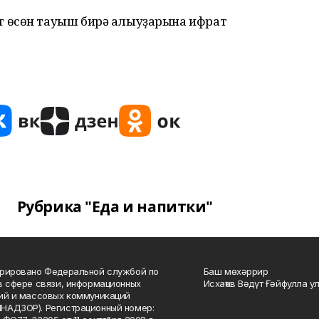
 өсөн тауыш бирә алыуҙарына ифрат
Рубрика "Еда и напитки"
рировано Федеральной службой по
Баш мөхәррир
в сфере связи, информационных
Исхаҡов Вәдүт Ғәйфулла у
ий и массовых коммуникаций
НАДЗОР). Регистрационный номер: