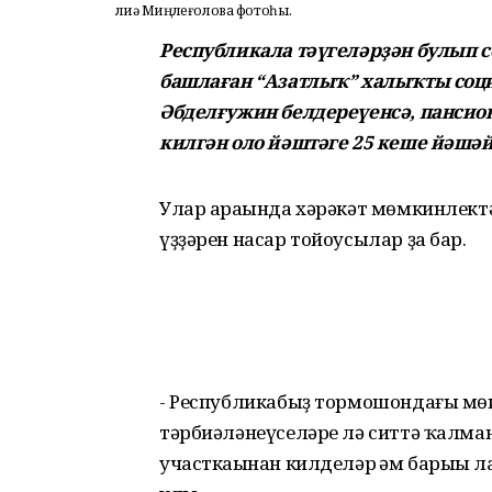
Әлиә Миңлеғолова фотоһы.
Республикала тәүгеләрҙән булып
башлаған “Азатлыҡ” халыҡты соци
Әбделғужин белдереүенсә, пансио
килгән оло йәштәге 25 кеше йәшәй
Улар араһында хәрәкәт мөмкинлектә
үҙҙәрен насар тойоусылар ҙа бар.
- Республикабыҙ тормошондағы мөһ
тәрбиәләнеүселәре лә ситтә ҡалма
участкаһынан килделәр һәм барыһы 