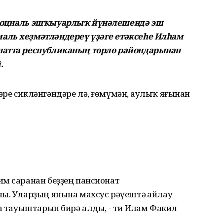
 социаль эшҡыуарлыҡ йүнәлешендә эш
аль хеҙмәтләндереү үҙәге етәксеһе Илһам
натта республиканың төрлө райондарынан
.
ре сикләнгәндәре лә, ғөмүмән, һаулыҡ яғынан
им саранан беҙҙең пансионат
ны. Уларҙың янына махсус рәүештә һайлау
ла тауыштарын бирә алды, - ти Илһам Факил