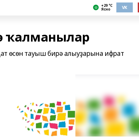
+29 °С
VK
Ясно
ә ҡалманылар
ат өсөн тауыш бирә алыуҙарына ифрат