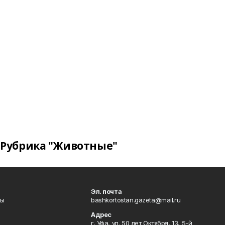
Рубрика "Животные"
Эл. почта
лы
bashkortostan.gazeta@mail.ru
Адрес
г. Уфа, ул. 50 лет Октября, 13, 5-й