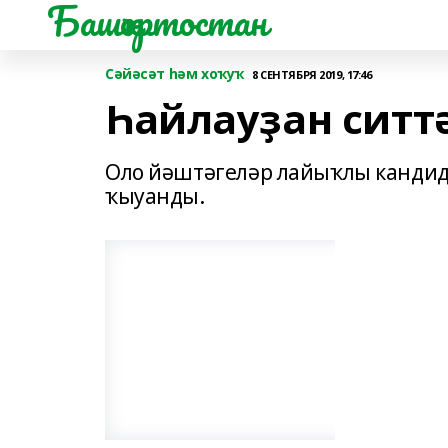
Башҡортостан
Сәйәсәт һәм хоҡуҡ
8 СЕНТЯБРЯ 2019, 17:46
Һайлауҙан ситт
Оло йәштәгеләр лайыҡлы кандид
ҡыуанды.