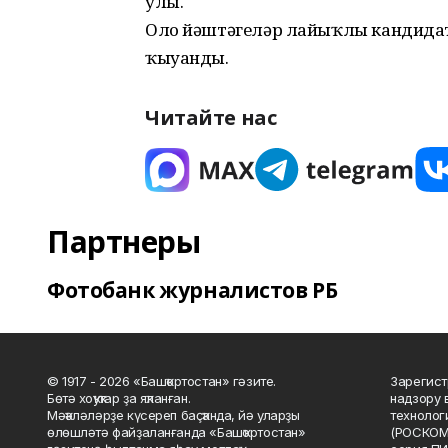
улы.
Оло йәштәгеләр лайыҡлы кандидат
ҡыуанды.
Читайте нас
Партнеры
Фотобанк журналистов РБ
© 1917 - 2026 «Башҡортостан» гәзите.
Зарегист
Бөтә хоҡуҡтар ҙа яҡланған.
надзору 
Мәҡәләләрҙе күсереп баҫҡанда, йә уларҙы
технолог
өлөшләтә файҙаланғанда «Башҡортостан»
(РОСКОМ