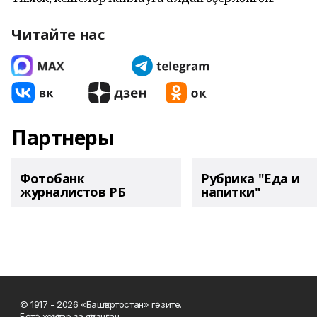
Читайте нас
Партнеры
Фотобанк
Рубрика "Еда и
журналистов РБ
напитки"
© 1917 - 2026 «Башҡортостан» гәзите.
Бөтә хоҡуҡтар ҙа яҡланған.