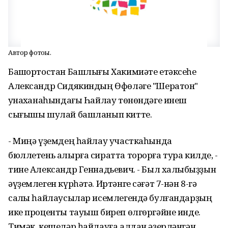
Автор фотоһы.
Башҡортостан Башлығы Хакимиәте етәксеһе
Александр Сидякиндың Өфөләге "Шератон"
ҡунаҡханаһындағы Һайлау төнөндәге инеш
сығышы шулай башланып китте.
- Миңә үҙемдең һайлау участкаһында
бюллетень алырға сиратта торорға тура килде, -
тине Александр Геннадьевич. - Был халҡыбыҙҙын
әүҙемлеген күрһәтә. Иртәнге сәғәт 7-нән 8-гә
саҡлы һайлаусылар исемлегендә булғандарҙың
ике проценты тауыш биреп өлгөргәйне инде.
Тимәк, кешеләр һайлауға алдан әҙерләнгән.