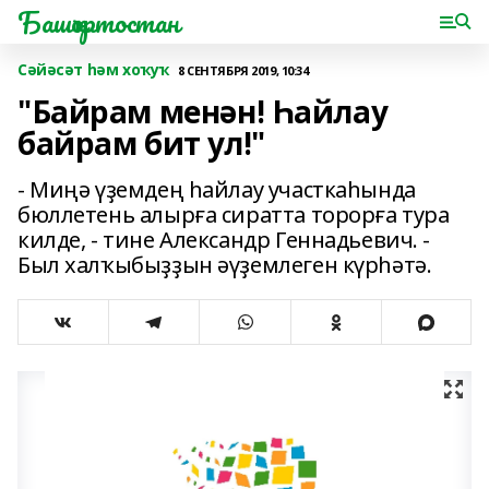
Башҡортостан
Сәйәсәт һәм хоҡуҡ
8 СЕНТЯБРЯ 2019, 10:34
"Байрам менән! Һайлау
байрам бит ул!"
- Миңә үҙемдең һайлау участкаһында
бюллетень алырға сиратта торорға тура
килде, - тине Александр Геннадьевич. -
Был халҡыбыҙҙын әүҙемлеген күрһәтә.