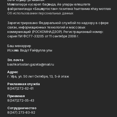
Мәҡәләләрҙе күсереп баҫҡанда, йә уларҙы өлөшләтә
файҙаланғанда «Башҡортостан» гәзитенә һылтанма яһау мотлаҡ.
Об использовании персональных данных
Зарегистрировано Федеральной службой по надзору в сфере
связи, информационных технологий и массовых
коммуникаций (РОСКОМНАДЗОР). Регистрационный номер:
серия ПИ ФС77-33205 от 11 сентября 2008 г.
Баш мөхәррир
Исхаҡов Вәдүт Ғәйфулла улы
Эл. почта
bashkortostan.gazeta@mail.ru
Адрес
г. Уфа, ул. 50 лет Октября, 13, 5-й этаж
Рекламная служба
8(347)272-62-61
Приемная
8(347)272-05-43
Сотрудничество
8(347) 273-83-92