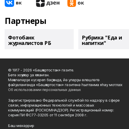
Партнеры
Фотобанк
Рубрика "Еда и
журналистов РБ
напитки"
© 1917 - 2026 «Башҡортостан» гәзите.
Бөтә хоҡуҡтар ҙа яҡланған.
Мәҡәләләрҙе күсереп баҫҡанда, йә уларҙы өлөшләтә
файҙаланғанда «Башҡортостан» гәзитенә һылтанма яһау мотлаҡ.
Об использовании персональных данных
Зарегистрировано Федеральной службой по надзору в сфере
связи, информационных технологий и массовых
коммуникаций (РОСКОМНАДЗОР). Регистрационный номер:
серия ПИ ФС77-33205 от 11 сентября 2008 г.
Баш мөхәррир