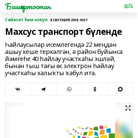
Башҡортостан
Сәйәсәт һәм хоҡуҡ
8 СЕНТЯБРЯ 2019, 16:57
Махсус транспорт бүленде
Һайлаусылар исемлегендә 22 меңдән
ашыу кеше теркәлгән, ә район буйынса
йәмғеһе 40 һайлау участкаһы эшләй,
бынан тыш тағы өс электрон һайлау
участкаһы халыҡты ҡабул итә.