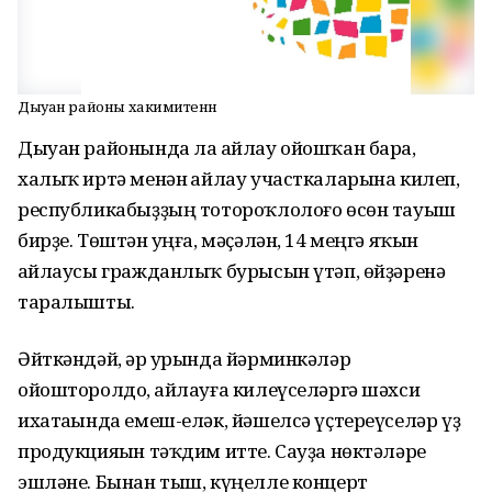
Дыуан районы хакимиәтенән
Дыуан районында ла һайлау ойошҡан бара,
халыҡ иртә менән һайлау участкаларына килеп,
республикабыҙҙың тотороҡлолоғо өсөн тауыш
бирҙе. Төштән һуңға, мәҫәлән, 14 меңгә яҡын
һайлаусы гражданлыҡ бурысын үтәп, өйҙәренә
таралышты.
Әйткәндәй, һәр урында йәрминкәләр
ойошторолдо, һайлауға килеүселәргә шәхси
ихатаһында емеш-еләк, йәшелсә үҫтереүселәр үҙ
продукцияһын тәҡдим итте. Сауҙа нөктәләре
эшләне. Бынан тыш, күңелле концерт