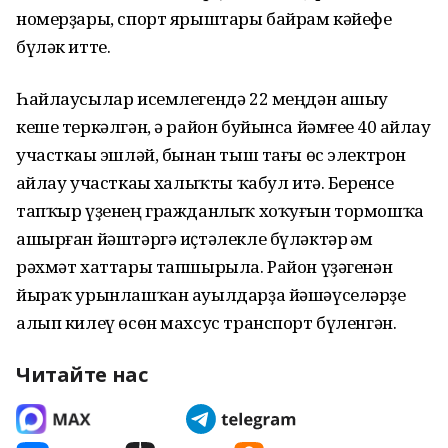
номерҙары, спорт ярыштары байрам кәйефе
бүләк итте.
Һайлаусылар исемлегендә 22 меңдән ашыу
кеше теркәлгән, ә район буйынса йәмғеһе 40 һайлау
участкаһы эшләй, бынан тыш тағы өс электрон
һайлау участкаһы халыҡты ҡабул итә. Беренсе
тапҡыр үҙенең гражданлыҡ хоҡуғын тормошҡа
ашырған йәштәргә иҫтәлекле бүләктәр һәм
рәхмәт хаттары тапшырыла. Район үҙәгенән
йыраҡ урынлашҡан ауылдарҙа йәшәүселәрҙе
алып килеү өсөн махсус транспорт бүленгән.
Читайте нас