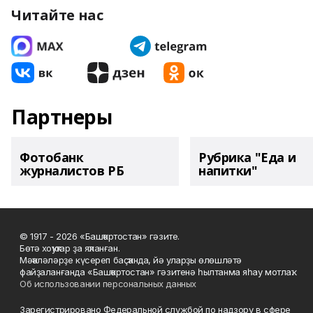
Читайте нас
Партнеры
Фотобанк
Рубрика "Еда и
журналистов РБ
напитки"
© 1917 - 2026 «Башҡортостан» гәзите.
Бөтә хоҡуҡтар ҙа яҡланған.
Мәҡәләләрҙе күсереп баҫҡанда, йә уларҙы өлөшләтә
файҙаланғанда «Башҡортостан» гәзитенә һылтанма яһау мотлаҡ.
Об использовании персональных данных
Зарегистрировано Федеральной службой по надзору в сфере