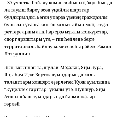
– 37 участка һайлау комиссияһының барыһында
ла тауыш биреү өсөн уңайлы шарттар
булдырылды. Бөгөн уларҙа үҙенең гражданлыҡ
бурысын үтәргә килгән халыҡты йыр-моң, сауҙа
рәттәре ҡаршы ала, һәр ерҙә ҡыҙыҡлы конкурстар,
спорт ярыштары үтә, – тип һөйләне беҙгә
территориаль һайлау комиссияһы рәйесе Рәмил
Лотфуллин.
Был, ысынлап та, шулай. Мәҫәлән, Яңы Бура,
Яңы һәм Иҫке Бөртөк ауылдарында халыҡ
таланттары концерт әҙерләгән, Ҡуян ауылында
“Күңелле старттар” уйыны үтә, Шушнур, Яңы
Аҡтанышбаш ауылдарында йәрминкәләр
гөрләй...