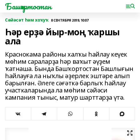
Башҡортостан
Сәйәсәт һәм хоҡуҡ
8 СЕНТЯБРЯ 2019, 10:07
Һәр ерҙә йыр-моң ҡаршы
ала
Краснокама районы халҡы һайлау кеүек
мөһим сараларҙа һәр ваҡыт әүҙем
ҡатнаша. Бында Башҡортостан Башлығын
һайлауға ла ныҡлы әҙерлек эштәре алып
барылған. Әлеге сәғәткә барлыҡ һайлау
участкаларында ла мөһим сәйәси
кампания тыныс, матур шарттарҙа үтә.