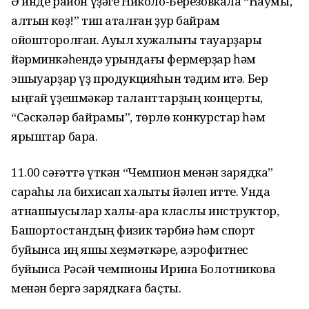
Ә инде район үҙәге Николо-Березовкала “Һаумы,
алтын көҙ!” тип аталған ҙур байрам
ойошторолған. Ауыл хужалығы тауарҙары
йәрминкәһендә урындағы фермерҙар һәм
эшҡыуарҙар үҙ продукцияһын тәҡдим итә. Бер
ыңғай үҙешмәкәр таланттарҙың концерты,
“Сәскәләр байрамы”, төрлө конкурстар һәм
ярыштар бара.
11.00 сәғәттә үткән “Чемпион менән зарядка”
сараһы ла бихисап халыҡты йәлеп итте. Унда
ҡатнашыусылар халыҡ-ара класлы инструктор,
Башҡортостандың физик тәрбиә һәм спорт
буйынса иң яҡшы хеҙмәткәре, аэрофитнес
буйынса Рәсәй чемпионы Ирина Болотникова
менән бергә зарядкаға баҫты.