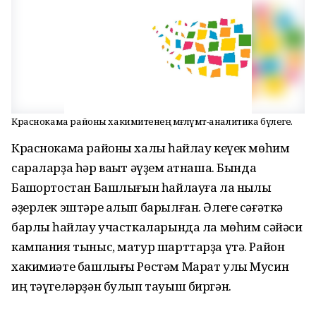
Краснокама районы хакимиәтенең мәғлүмәт-аналитика бүлеге.
Краснокама районы халҡы һайлау кеүек мөһим
сараларҙа һәр ваҡыт әүҙем ҡатнаша. Бында
Башҡортостан Башлығын һайлауға ла ныҡлы
әҙерлек эштәре алып барылған. Әлеге сәғәткә
барлыҡ һайлау участкаларында ла мөһим сәйәси
кампания тыныс, матур шарттарҙа үтә. Район
хакимиәте башлығы Рөстәм Марат улы Мусин
иң тәүгеләрҙән булып тауыш биргән.