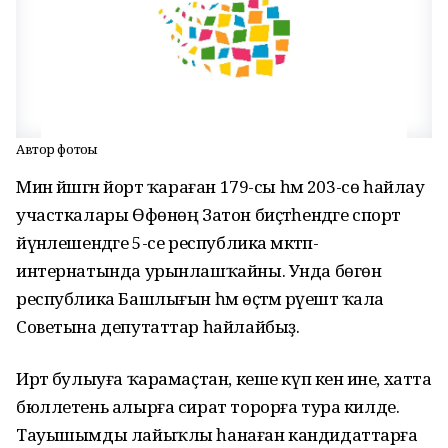
Автор фотоһы
Мин йәшәгән йорт ҡараған 179-сы һәм 203-сө һайлау
участкалары Өфөнөң Затон биҫтәһендәге спорт
йүнәлешендәге 5-се республика мәктәп-
интернатында урынлашҡайны. Унда бөгөн
республика Башлығын һәм өҫтәмә рәүештә ҡала
Советына депутаттар һайлайбыҙ.
Иртә булыуға ҡарамаҫтан, кеше күп кенә ине, хатта
бюллетень алырға сират торорға тура килде.
Тауышымды лайыҡлы һанаған кандидаттарға