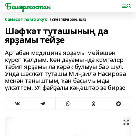
Башҡортостан
Сәйәсәт һәм хоҡуҡ
8 СЕНТЯБРЯ 2019, 18:23
Шәфҡәт туташының да
ярҙамы тейҙе
Артабан медицина ярҙамы мөйөшөн
күреп ҡалдым. Көн дауамында кемгәлер
табип ярҙамы ла кәрәк булыуы бар шул.
Унда шәфҡәт туташы Миңзилә Насирова
менән таныштым, ҡан баҫымымды
үлсәттем. Ул файҙалы кәңәштәр ҙә бирҙе.