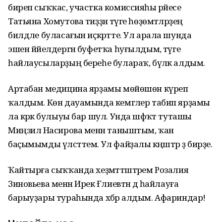
биреп сыҡҡас, участка комиссияһы рәйесе
Татьяна Хомутова тиҙҙән тәүге һөҙөмтәләрҙең
билдәле буласағын иҫкәртте. Ул арала шунда
эшен йәйелдергән буфетҡа һуғылдым, тәүге
һайлаусыларҙың береһе булараҡ, бүләк алдым.
Артабан медицина ярҙамы мөйөшөн күреп
ҡалдым. Көн дауамында кемгәлер табип ярҙамы
ла кәрәк булыуы бар шул. Унда шәфҡәт туташы
Миңзилә Насирова менән таныштым, ҡан
баҫымымды үлсәттем. Ул файҙалы кәңәштәр ҙә бирҙе.
Ҡайтырға сыҡҡанда хеҙмәттәштәрем Розалия
Зиновьева менән Ирек Ғәлиевтән дә һайлауға
барыуҙары тураһында хәбәр алдым. Афариндар!