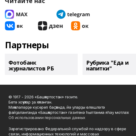
Читайте нас
Партнеры
Фотобанк
Рубрика "Еда и
журналистов РБ
напитки"
© 1917 - 2026 «Башҡортостан» гәзите.
Бөтә хоҡуҡтар ҙа яҡланған.
Мәҡәләләрҙе күсереп баҫҡанда, йә уларҙы өлөшләтә
файҙаланғанда «Башҡортостан» гәзитенә һылтанма яһау мотлаҡ.
Об использовании персональных данных
Зарегистрировано Федеральной службой по надзору в сфере
связи, информационных технологий и массовых