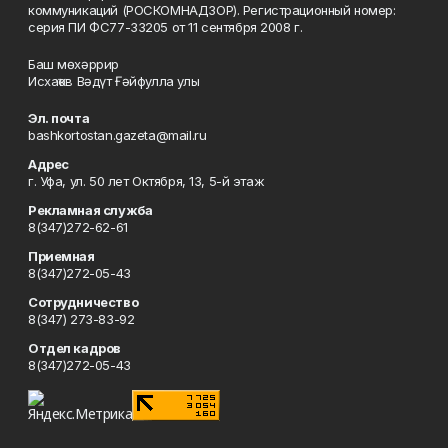
коммуникаций (РОСКОМНАДЗОР). Регистрационный номер:
серия ПИ ФС77-33205 от 11 сентября 2008 г.
Баш мөхәррир
Исхаҡов Вәдүт Ғәйфулла улы
Эл. почта
bashkortostan.gazeta@mail.ru
Адрес
г. Уфа, ул. 50 лет Октября, 13, 5-й этаж
Рекламная служба
8(347)272-62-61
Приемная
8(347)272-05-43
Сотрудничество
8(347) 273-83-92
Отдел кадров
8(347)272-05-43