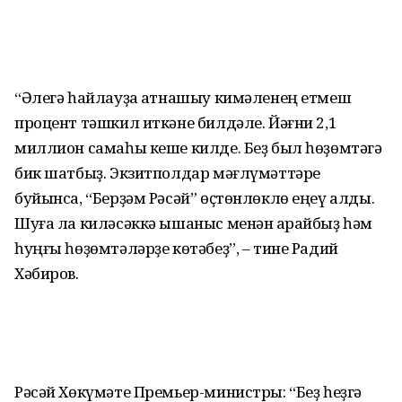
“Әлегә һайлауҙа ҡатнашыу кимәленең етмеш
процент тәшкил иткәне билдәле. Йәғни 2,1
миллион самаһы кеше килде. Беҙ был һөҙөмтәгә
бик шатбыҙ. Экзитполдар мәғлүмәттәре
буйынса, “Берҙәм Рәсәй” өҫтөнлөклө еңеү алды.
Шуға ла киләсәккә ышаныс менән ҡарайбыҙ һәм
һуңғы һөҙөмтәләрҙе көтәбеҙ”, – тине Радий
Хәбиров.
Рәсәй Хөкүмәте Премьер-министры: “Беҙ һеҙгә