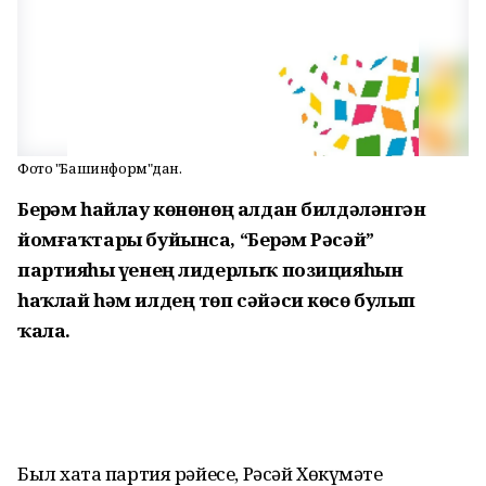
Фото "Башинформ"дан.
Берҙәм һайлау көнөнөң алдан билдәләнгән
йомғаҡтары буйынса, “Берҙәм Рәсәй”
партияһы үҙенең лидерлыҡ позицияһын
һаҡлай һәм илдең төп сәйәси көсө булып
ҡала.
Был хаҡта партия рәйесе, Рәсәй Хөкүмәте