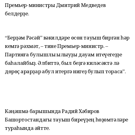
Премьер-министры Дмитрий Медведев
белдерҙе.
“Берҙәм Рәсәй” вәкилдәре өсөн тауыш биргән һәр
кемгә рәхмәт, – тине Премьер-министр. –
Партияға булышлыҡ ҡылыуҙы дауам итеүегеҙҙе
баһалайбыҙ. Әлбиттә, был беҙгә киләсәктә лә
дөрөҫ ҡарарҙар ҡабул итергә нигеҙ булып торасаҡ”.
Кәңәшмә барышында Радий Хәбиров
Башҡортостандағы тауыш биреүҙең һөҙөмтәләре
тураһында әйтте.