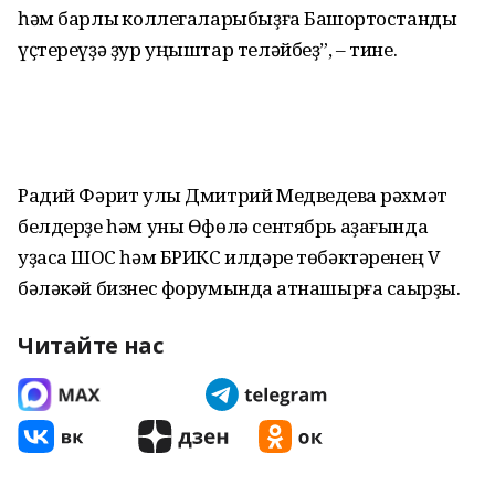
һәм барлыҡ коллегаларыбыҙға Башҡортостанды
үҫтереүҙә ҙур уңыштар теләйбеҙ”, – тине.
Радий Фәрит улы Дмитрий Медведевҡа рәхмәт
белдерҙе һәм уны Өфөлә сентябрь аҙағында
уҙасаҡ ШОС һәм БРИКС илдәре төбәктәренең V
бәләкәй бизнес форумында ҡатнашырға саҡырҙы.
Читайте нас