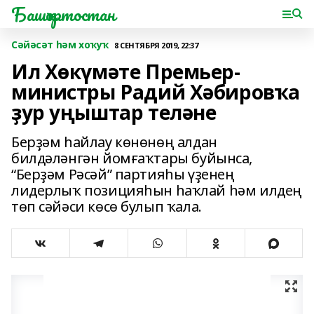
Башҡортостан
Сәйәсәт һәм хоҡуҡ
8 СЕНТЯБРЯ 2019, 22:37
Ил Хөкүмәте Премьер-
министры Радий Хәбировҡа
ҙур уңыштар теләне
Берҙәм һайлау көнөнөң алдан
билдәләнгән йомғаҡтары буйынса,
“Берҙәм Рәсәй” партияһы үҙенең
лидерлыҡ позицияһын һаҡлай һәм илдең
төп сәйәси көсө булып ҡала.