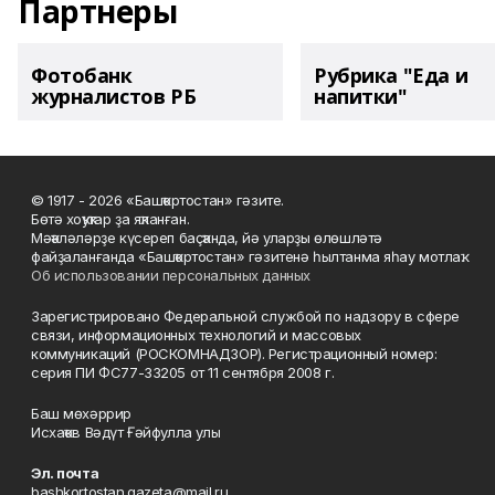
Партнеры
Фотобанк
Рубрика "Еда и
журналистов РБ
напитки"
© 1917 - 2026 «Башҡортостан» гәзите.
Бөтә хоҡуҡтар ҙа яҡланған.
Мәҡәләләрҙе күсереп баҫҡанда, йә уларҙы өлөшләтә
файҙаланғанда «Башҡортостан» гәзитенә һылтанма яһау мотлаҡ.
Об использовании персональных данных
Зарегистрировано Федеральной службой по надзору в сфере
связи, информационных технологий и массовых
коммуникаций (РОСКОМНАДЗОР). Регистрационный номер:
серия ПИ ФС77-33205 от 11 сентября 2008 г.
Баш мөхәррир
Исхаҡов Вәдүт Ғәйфулла улы
Эл. почта
bashkortostan.gazeta@mail.ru