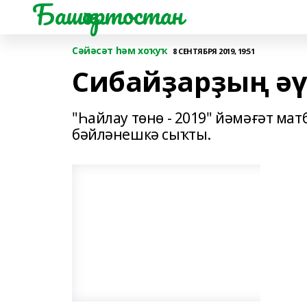
Башҡортостан
Сәйәсәт һәм хоҡуҡ
8 СЕНТЯБРЯ 2019, 19:51
Сибайҙарҙың әү
"Һайлау төнө - 2019" йәмәғәт мат
бәйләнешкә сыҡты.