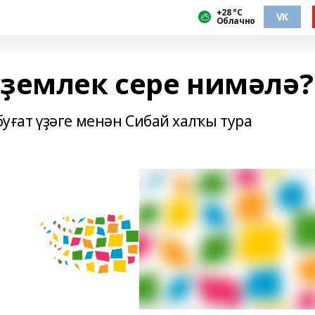
+28 °С
VK
Облачно
ҙемлек сере нимәлә?
буғат үҙәге менән Сибай халҡы тура