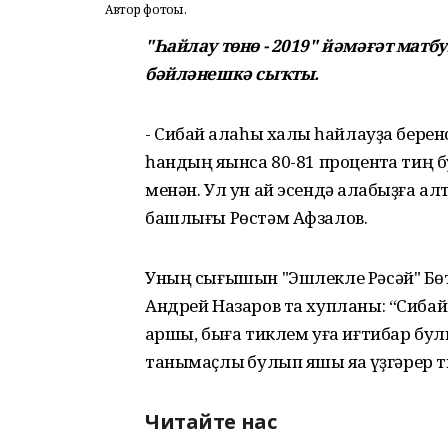
Автор фотоһы.
"Һайлау төнө - 2019" йәмәғәт матб
бәйләнешкә сыҡты.
- Сибай ҡалаһы халҡы һайлауҙа бере
һандың яҡынса 80-81 процентҡа тиң
менән. Ул ун ай эсендә ҡалабыҙға ал
башлығы Рөстәм Афзалов.
Уның сығышын "Эшлекле Рәсәй" Бө
Андрей Назаров та хупланы: “Сибай 
ҡаршы, быға тиклем уға иғтибар бул
танымаҫлыҡ булып яҡшы яҡҡа үҙгәрер т
Читайте нас