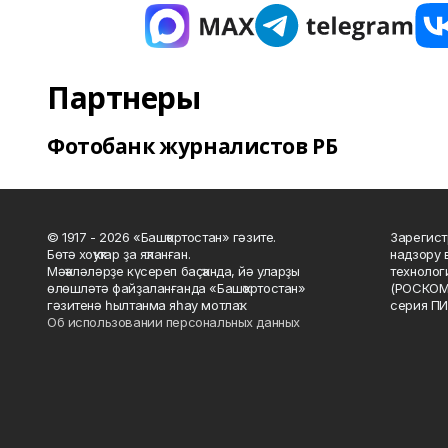
Партнеры
Фотобанк журналистов РБ
© 1917 - 2026 «Башҡортостан» гәзите.
Зарегист
Бөтә хоҡуҡтар ҙа яҡланған.
надзору 
Мәҡәләләрҙе күсереп баҫҡанда, йә уларҙы
технолог
өлөшләтә файҙаланғанда «Башҡортостан»
(РОСКОМ
гәзитенә һылтанма яһау мотлаҡ.
серия ПИ
Об использовании персональных данных