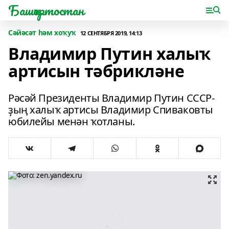
Башҡортостан
Сәйәсәт һәм хоҡуҡ
12 СЕНТЯБРЯ 2019, 14:13
Владимир Путин халыҡ
артисын тәбрикләне
Рәсәй Президенты Владимир Путин СССР-
ҙың халыҡ артисы Владимир Спиваковты
юбилейы менән ҡотланы.