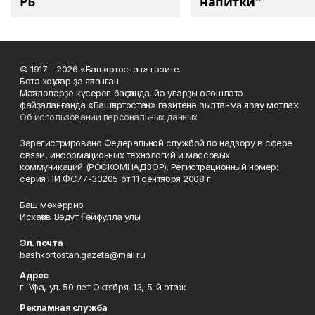
РБ
напитки"
© 1917 - 2026 «Башҡортостан» гәзите.
Бөтә хоҡуҡтар ҙа яҡланған.
Мәҡәләләрҙе күсереп баҫҡанда, йә уларҙы өлөшләтә
файҙаланғанда «Башҡортостан» гәзитенә һылтанма яһау мотлаҡ.
Об использовании персональных данных
Зарегистрировано Федеральной службой по надзору в сфере
связи, информационных технологий и массовых
коммуникаций (РОСКОМНАДЗОР). Регистрационный номер:
серия ПИ ФС77-33205 от 11 сентября 2008 г.
Баш мөхәррир
Исхаҡов Вәдүт Ғәйфулла улы
Эл. почта
bashkortostan.gazeta@mail.ru
Адрес
г. Уфа, ул. 50 лет Октября, 13, 5-й этаж
Рекламная служба