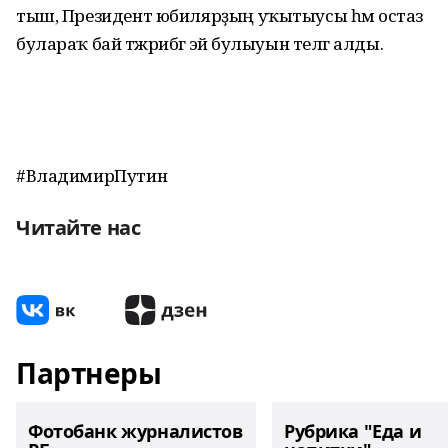
тыш, Президент юбилярҙың уҡытыусы һәм остаз
булараҡ бай тәжрибәгә эйә булыуын телгә алды.
#ВладимирПутин
Читайте нас
Партнеры
Фотобанк журналистов
Рубрика "Еда и