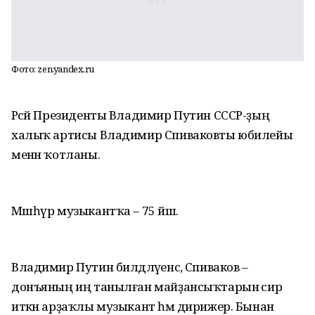
Фото: zen.yandex.ru
Рәсәй Президенты Владимир Путин СССР-ҙың
халыҡ артисы Владимир Спиваковты юбилейы
менән ҡотланы.
Мәшһүр музыкантҡа – 75 йәш.
Владимир Путин билдәләүенсә, Спиваков –
донъяның иң танылған майҙансыҡтарын әсир
иткән арҙаҡлы музыкант һәм дирижер. Бынан