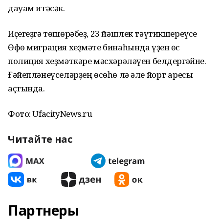
дауам итәсәк.
Иҫегеҙгә төшөрәбеҙ, 23 йәшлек тәүтикшереүсе
Өфө миграция хеҙмәте бинаһында үҙен өс
полиция хеҙмәткәре мәсхәрәләүен белдергәйне.
Ғәйепләнеүселәрҙең өсөһө лә әле йорт аресы
аҫтында.
Фото: UfacityNews.ru
Читайте нас
Партнеры