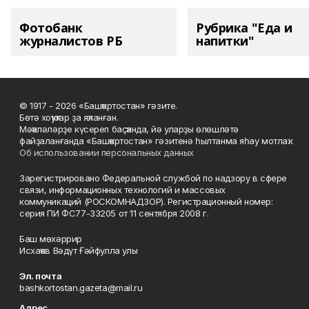
Фотобанк
Рубрика "Еда и
журналистов РБ
напитки"
© 1917 - 2026 «Башҡортостан» гәзите.
Бөтә хоҡуҡтар ҙа яҡланған.
Мәҡәләләрҙе күсереп баҫҡанда, йә уларҙы өлөшләтә
файҙаланғанда «Башҡортостан» гәзитенә һылтанма яһау мотлаҡ.
Об использовании персональных данных
Зарегистрировано Федеральной службой по надзору в сфере
связи, информационных технологий и массовых
коммуникаций (РОСКОМНАДЗОР). Регистрационный номер:
серия ПИ ФС77-33205 от 11 сентября 2008 г.
Баш мөхәррир
Исхаҡов Вәдүт Ғәйфулла улы
Эл. почта
bashkortostan.gazeta@mail.ru
Адрес