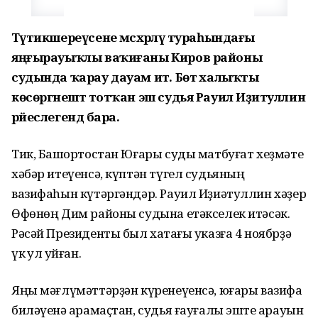
Тәүтикшереүсене мәсхәрәләү тураһындағы
яңғырауыҡлы ваҡиғаны Киров районы
судында ҡарау дауам итә. Бөтә халыҡты
көсөргәнештә тотҡан эш судья Рауил Иҙиәтуллин
рәйеслегендә бара.
Тик, Башҡортостан Юғары суды матбуғат хеҙмәте
хәбәр итеүенсә, күптән түгел судьяның
вазифаһын күтәргәндәр. Рауил Иҙиәтуллин хәҙер
Өфөнөң Дим районы судына етәкселек итәсәк.
Рәсәй Президенты был хаҡтағы указға 4 ноябрҙә
үк ҡул ҡуйған.
Яңы мәғлүмәттәрҙән күренеүенсә, юғары вазифа
биләүенә ҡарамаҫтан, судья ғауғалы эште ҡарауын