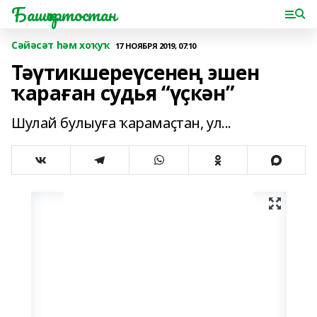
Башҡортостан
Сәйәсәт һәм хоҡуҡ
17 НОЯБРЯ 2019, 07:10
Тәүтикшереүсенең эшен
ҡараған судья “үҫкән”
Шулай булыуға ҡарамаҫтан, ул...