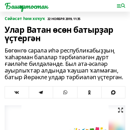
Башҡортостан
Сәйәсәт һәм хоҡуҡ
22 НОЯБРЯ 2019, 11:35
Улар Ватан өсөн батырҙар
үҫтергән
Бөгөнгө сарала иһә республикабыҙҙың
ҡаһарман балалар тәрбиәләгән дүрт
ғаиләһе билдәләнде. Был ата-әсәләр
ауырлыҡтар алдында ҡаушап ҡалмаған,
батыр йөрәкле улдар тәрбиәләп үҫтергән.