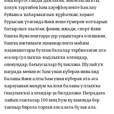
Башҡортостанды данлаған, законлылыҡты,
хоҡуҡ тәртибен һәм хәүефһеҙлекте һаҡлау
буйынса ҡаһарманлыҡ күрһәткән; хеҙмәт
бурысын үтәгәндә йәки кеше ғүмерен ҡотҡарып
батырлыҡ ҡылған; фәнни, ижади, спорт йәки
башҡа йүнәлештәрҙә ҙур уңыштарға өлгәшкән,
башҡа ижтимағи эшмәкәрлектә мөһим
ҡаҙаныштары булған балалар тәрбиәләгән ата-
әсәләр (уллыҡҡа-ҡыҙлыҡҡа алғандар,
опекундар, бағыусылар) бүләкләнә. Шулай уҡ
награда менән өс һәм унан күберәк инвалид
баланы йәки алты һәм унан күберәк ата-әсә
ҡарауынан мәхрүм ҡалған баланы уллыҡҡа
(ҡыҙлыҡҡа) алғандар ҙа билдәләнә. Наградаға
лайыҡ ғаиләләр 100 мең һум күләмендә бер
тапҡыр бирелә торған аҡсалата бүләк ала.