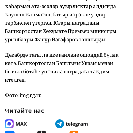
ҡаһарман ата-әсәләр ауырлыҡтар алдында
ҡаушап ҡалмаған, батыр йөрәкле улдар
тәрбиәләп үҫтергән. Юғары награданы
Башҡортостан Хөкүмәте Премьер министры
урынбаҫары Фәнүр Йәғәфәров тапшырҙы.
Декабрҙә тағы ла ике ғаиләне ошондай бүләк
көтә. Башҡортостан Башлығы Указы менән
быйыл бөтәһе ун ғаилә наградаға тәҡдим
ителгән.
Фото: img.rg.ru
Читайте нас