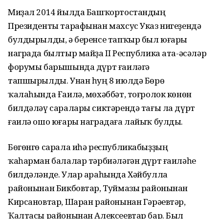
Миҙал 2014 йылда Башҡортостандың
Президенты тарафынан махсус Указ нигеҙендә
булдырылды, ә беренсе тапҡыр был юғары
награда былтыр майҙа II Республика ата-әсәләр
форумы барышында дүрт ғаиләгә
тапшырылды. Унан һуң 8 июлдә Бөрө
ҡалаһында Ғаилә, мөхәббәт, тоғролок көнөн
билдәләү саралары сиктәрендә тағы ла дүрт
ғаилә ошо юғары наградаға лайыҡ булды.
Бөгөнгө сарала иһә республикабыҙҙың
ҡаһарман балалар тәрбиәләгән дүрт ғаиләһе
билдәләнде. Улар араһында Хәйбулла
районынан Бикбовтар, Туймазы районынан
Кирсановтар, Шаран районынан Гәрәевтәр,
Ҡалтасы районынан Алексеевтар бар. Был