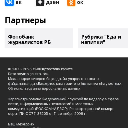
Партнеры
Фотобанк
Рубрика "Еда и
журналистов РБ
напитки"
© 1917 - 2026 «Башҡортостан» гәзите.
Бөтә хоҡуҡтар ҙа яҡланған.
Мәҡәләләрҙе күсереп баҫҡанда, йә уларҙы өлөшләтә
файҙаланғанда «Башҡортостан» гәзитенә һылтанма яһау мотлаҡ.
Об использовании персональных данных
Зарегистрировано Федеральной службой по надзору в сфере
связи, информационных технологий и массовых
коммуникаций (РОСКОМНАДЗОР). Регистрационный номер:
серия ПИ ФС77-33205 от 11 сентября 2008 г.
Баш мөхәррир