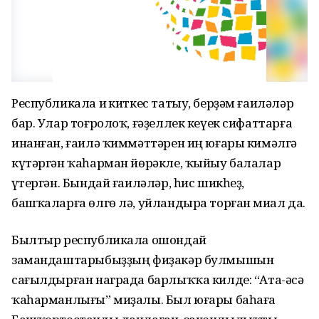
Республикала иҫ киткес татыу, берҙәм ғаиләләр
бар. Улар тоғролоҡ, ғәҙеллек кеүек сифаттарға
инанған, ғаилә ҡиммәттәрен иң юғары кимәлгә
күтәргән ҡаһарман йөрәкле, ҡыйыу балалар
үҫтергән. Бындай ғаиләләр, һис шикһеҙ,
башҡаларға өлгө лә, уйландыра торған миҫал да.
Былтыр республикала ошондай
замандаштарыбыҙҙың фиҙакәр булмышын
сағылдырған награда барлыҡҡа килде: “Ата-әсә
ҡаһарманлығы” миҙалы. Был юғары баһаға