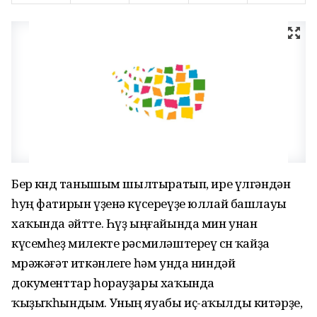
Бер көндө танышым шылтыратып, ире үлгәндән
һуң фатирын үҙенә күсереүҙе юллай башлауы
хаҡында әйтте. Һүҙ ыңғайында мин унан
күсемһеҙ милекте рәсмиләштереү өсөн ҡайҙа
мөрәжәғәт иткәнлеге һәм унда ниндәй
документтар һорауҙары хаҡында
ҡыҙыҡһындым. Уның яуабы иҫ-аҡылды китәрҙе,