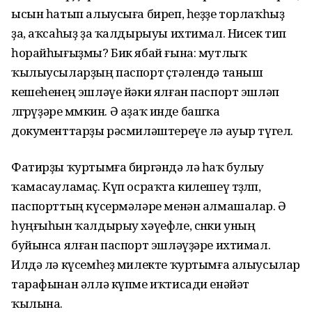
ысын һатып алыусыға биреп, һеҙҙе торлаҡһыҙ
ҙа, аҡсаһыҙ ҙа ҡалдырыуы ихтимал. Нисек тип
һорайһығыҙмы? Бик ябай ғына: мутлыҡ
ҡылыусыларҙың паспорт өҫтәлендә таныш
кешеһенең эшләүе йәки ялған паспорт эшләп
өлгөрөүҙәре мөмкин. Ә аҙаҡ инде башҡа
документтарҙы рәсмиләштереүе лә ауыр түгел.
Фатирҙы ҡуртымға биргәндә лә һаҡ булыу
ҡамасауламаҫ. Күп осраҡта килешеү төҙөлөп,
паспорттың күсермәләре менән алмашалар. Ә
һуңғыһын ҡалдырыу хәүефле, сөнки уның
буйынса ялған паспорт эшләүҙәре ихтимал.
Илдә лә күсемһеҙ милекте ҡуртымға алыусылар
тарафынан әллә күпме иҡтисади енәйәт
ҡылына.