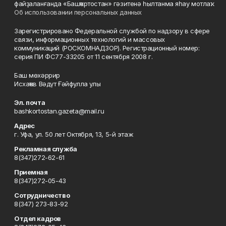
файҙаланғанда «Башҡортостан» гәзитенә һылтанма яһау мотлаҡ.
Об использовании персональных данных
Зарегистрировано Федеральной службой по надзору в сфере
связи, информационных технологий и массовых
коммуникаций (РОСКОМНАДЗОР). Регистрационный номер:
серия ПИ ФС77-33205 от 11 сентября 2008 г.
Баш мөхәррир
Исхаҡов Вәдүт Ғәйфулла улы
Эл. почта
bashkortostan.gazeta@mail.ru
Адрес
г. Уфа, ул. 50 лет Октября, 13, 5-й этаж
Рекламная служба
8(347)272-62-61
Приемная
8(347)272-05-43
Сотрудничество
8(347) 273-83-92
Отдел кадров