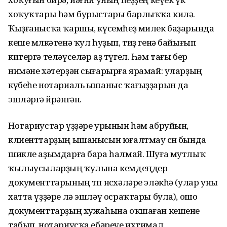
хоҡуҡтары һәм бурыстары барлыҡҡа килә.
Ҡыҙғанысҡа ҡаршы, күсемһеҙ милек баҙарында
кеше мөлкәтенә ҡул һуҙып, тиҙ генә байығып
китергә теләүселәр аҙ түгел. Һәм тағы бер
нимәне хәтерҙән сығарырға ярамай: уларҙың
күбеһе нотариаль ышаныс ҡағыҙҙарын да
эшләргә өйрәнгән.
Нотариустар үҙҙәре урынын һәм абруйын,
клиенттарҙың ышанысын юғалтмау өсөн бында
шикле аҙымдарға бара һалмай. Шуға мутлыҡ
ҡылыусыларҙың ҡулына кемдеңдер
документтарының төп нөсхәләре эләкһә (улар уны
хатта үҙҙәре лә эшләү осраҡтары була), ошо
документтарҙың хужаһына оҡшаған кешене
табып, нотариусҡа ебәреүе ихтимал.