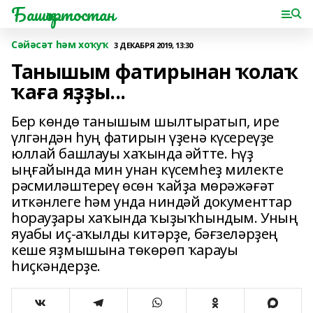
Башҡортостан
Сәйәсәт һәм хоҡуҡ
3 ДЕКАБРЯ 2019, 13:30
Танышым фатирынан ҡолаҡ
ҡаға яҙҙы...
Бер көндө танышым шылтыратып, ире
үлгәндән һуң фатирын үҙенә күсереүҙе
юллай башлауы хаҡында әйтте. Һүҙ
ыңғайында мин унан күсемһеҙ милекте
рәсмиләштереү өсөн ҡайҙа мөрәжәғәт
иткәнлеге һәм унда ниндәй документтар
һорауҙары хаҡында ҡыҙыҡһындым. Уның
яуабы иҫ-аҡылды китәрҙе, бәғзеләрҙең
кеше яҙмышына төкөрөп ҡарауы
һиҫкәндерҙе.