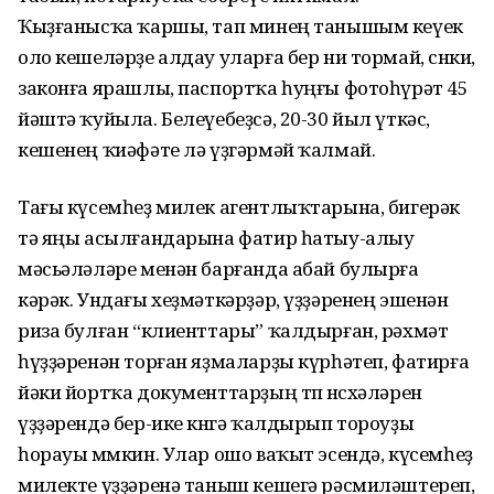
Ҡыҙғанысҡа ҡаршы, тап минең танышым кеүек
оло кешеләрҙе алдау уларға бер ни тормай, сөнки,
законға ярашлы, паспортҡа һуңғы фотоһүрәт 45
йәштә ҡуйыла. Белеүебеҙсә, 20-30 йыл үткәс,
кешенең ҡиәфәте лә үҙгәрмәй ҡалмай.
Тағы күсемһеҙ милек агентлыҡтарына, бигерәк
тә яңы асылғандарына фатир һатыу-алыу
мәсьәләләре менән барғанда абай булырға
кәрәк. Ундағы хеҙмәткәрҙәр, үҙҙәренең эшенән
риза булған “клиенттары” ҡалдырған, рәхмәт
һүҙҙәренән торған яҙмаларҙы күрһәтеп, фатирға
йәки йортҡа документтарҙың төп нөсхәләрен
үҙҙәрендә бер-ике көнгә ҡалдырып тороуҙы
һорауы мөмкин. Улар ошо ваҡыт эсендә, күсемһеҙ
милекте үҙҙәренә таныш кешегә рәсмиләштереп,