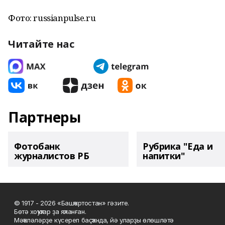
Фото: russianpulse.ru
Читайте нас
Партнеры
Фотобанк
Рубрика "Еда и
журналистов РБ
напитки"
© 1917 - 2026 «Башҡортостан» гәзите.
Бөтә хоҡуҡтар ҙа яҡланған.
Мәҡәләләрҙе күсереп баҫҡанда, йә уларҙы өлөшләтә