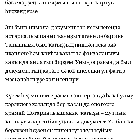
бәғзеләрҙең кеше яҙмышына төкөрөп ҡарауы
һиҫкәндерҙе.
Эш бына нимәлә: документтар исемлегендә
нотариаль ышаныс ҡағыҙы тигәне лә бар ине.
Танышыма был ҡағыҙҙың ниндәй көскә эйә
икәнлеге һәм ҡайһы ваҡытта файҙаланыуы
хаҡында аңлатып бирҙем. Уның осрағында был
документтың кәрәге лә юҡ ине, сөнки ул фатир
мәсьәләһен үҙе хәл итеп йөрөй.
Күсемһеҙ милекте рәсмиләштергәндә һаҡ булыу
кәрәклеге хаҡында бер ҡасан да оноторға
ярамай. Нотариаль ышаныс ҡағыҙы – мутлыҡ
ҡылыусылар өсөн бик уңайлы документ. Ул башҡа
берәүҙең һеҙҙең өсөн килешеүгә ҡул ҡуйыу
хоҡуғын бирә, йәғни уның һеҙҙең кеүек үк