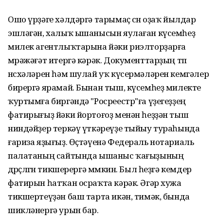
Ошо үрҙәге хәлдәргә тарымаҫ өсөн оҙаҡ йылдар
эшләгән, халыҡ ышанысын яулаған күсемһеҙ
милек агентлыҡтарына йәки риэлторҙарға
мөрәжәғәт итергә кәрәк. Документтарҙың төп
нөсхәләрен һәм шулай уҡ күсермәләрен кемгәлер
бирергә ярамай. Бынан тыш, күсемһеҙ милекте
ҡуртымға биргәндә "Росреестр"ға үҙегеҙҙең
фатирығыҙ йәки йортоғоҙ менән һеҙҙән тыш
ниндәйҙер теркәү үткәреүҙе тыйыу тураһында
ғариза яҙығыҙ. Өҫтәүенә Федераль нотариаль
палатаның сайтында ышаныс ҡағыҙының
дөрөҫлөгөн тикшерергә мөмкин. Был һеҙгә кемдер
фатирын һатҡан осраҡта кәрәк. Әгәр хужа
тикшертеүҙән баш тарта икән, тимәк, бында
шикләнергә урын бар.