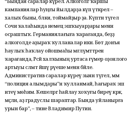
“Бындай саралар күрелә. Алкоголгә ҡаршы
кампаниялар һуңғы йылдарҙа күп үткәрелә –
халыҡ быны, бәлки, тоймайҙыр ҙа. Күптән түгел
Сочи ҡалаһында немец эшҡыуарҙары менән
осраштыҡ. Германиялағыға ҡарағанда, беҙҙә
алкоголде аҙыраҡ ҡулланалар икән. Бөтә донъя
һаулыҡ һаҡлау ойошмаһы мәғлүмәттәренә
ҡарағанда, Рәсәй халҡының уртаса ғүмер оҙонлоғо
артыуы сәләмәт йәшәү рәүеше менән бәйле.
Административ саралар күреү зыян түгел, әммә
“полиция алымдары”н ҡулланмай, һағыраҡ эш
итеү мөһим. Кешеләргә һайлау хоҡуғы биреү кәрәк,
мәҫәлән, аҙ градуслы шараптар. Бында уйланырға
урын бар”, – тине Владимир Путин.