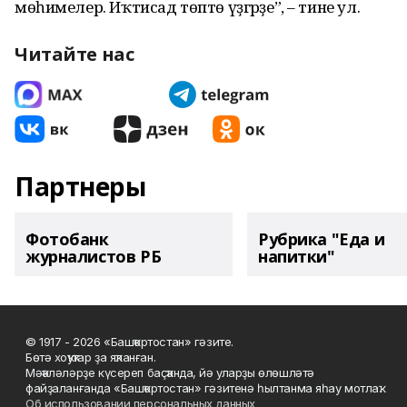
мөһимелер. Иҡтисад төптө үҙгәрҙе”, – тине ул.
Читайте нас
Партнеры
Фотобанк
Рубрика "Еда и
журналистов РБ
напитки"
© 1917 - 2026 «Башҡортостан» гәзите.
Бөтә хоҡуҡтар ҙа яҡланған.
Мәҡәләләрҙе күсереп баҫҡанда, йә уларҙы өлөшләтә
файҙаланғанда «Башҡортостан» гәзитенә һылтанма яһау мотлаҡ.
Об использовании персональных данных