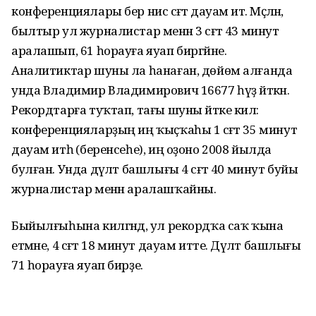
конференциялары бер нисә сәғәт дауам итә. Мәҫәлән,
былтыр ул журналистар менән 3 сәғәт 43 минут
аралашып, 61 һорауға яуап биргәйне.
Аналитиктар шуны ла һанаған, дөйөм алғанда
унда Владимир Владимирович 16677 һүҙ әйткән.
Рекордтарға туҡтап, тағы шуны әйтке килә:
конферен­цияларҙың иң ҡыҫҡаһы 1 сәғәт 35 минут
дауам итһә (беренсеһе), иң оҙоно 2008 йылда
булған. Унда дәүләт башлығы 4 сәғәт 40 минут буйы
журналистар менән аралашҡайны.
Быйылғыһына килгәндә, ул рекордҡа саҡ ҡына
етмәне, 4 сәғәт 18 минут дауам итте. Дәүләт башлығы
71 һорауға яуап бирҙе.