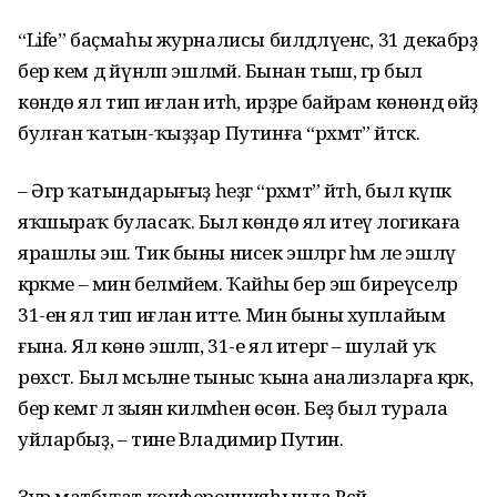
“Life” баҫмаһы журналисы билдәләүенсә, 31 декабрҙә
бер кем дә йүнләп эшләмәй. Бынан тыш, әгәр был
көндө ял тип иғлан итһә, ирҙәре байрам көнөндә өйҙә
булған ҡатын-ҡыҙҙар Путинға “рәхмәт” әйтәсәк.
– Әгәр ҡатындарығыҙ һеҙгә “рәхмәт” әйтһә, был күпкә
яҡшыраҡ буласаҡ. Был көндө ял итеү логикаға
ярашлы эш. Тик быны нисек эшләргә һәм әле эшләү
кәрәкме – мин белмәйем. Ҡайһы бер эш биреүселәр
31-ен ял тип иғлан итте. Мин быны хуплайым
ғына. Ял көнө эшләп, 31-е ял итергә – шулай уҡ
рөхсәт. Был мәсьәләне тыныс ҡына анализларға кәрәк,
бер кемгә лә зыян килмәһен өсөн. Беҙ был турала
уйларбыҙ, – тине Владимир Путин.
Ҙур матбуғат конференцияһында Рәсәй