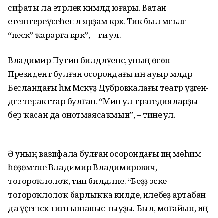
сифаты ла етәрлек кимәлдә юғары. Ватан
етештереүсеһенә лә ярҙам кәрәк. Тик был мәсьәләгә
“нескә” ҡарарға кәрәк”, – ти ул.
Владимир Путин билдәләүенсә, уның өсөн
Президент булған осорон­дағы иң ауыр мәлдәр
Бесландағы һәм Мәскәүҙә Дубровкалағы театр үҙәген­
дәге теракттар булған. “Мин ул тра­гедияларҙы
бер ҡасан да онотмая­саҡмын”, – тине ул.
Ә уның вазифала булған осорон­дағы иң мөһим
һөҙөмтәне Владимир Владимирович,
тотороҡлолоҡ, тип билдәләне. “Беҙҙә эске
тотороҡлолоҡ барлыҡҡа килде, илебеҙ артабан
да үҫешәсәк тигән ышаныс тыуҙы. Был, моғайын, иң