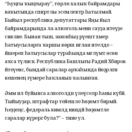
“Һуңғы ҡыңғы­рау”, төрлө халыҡ байрамдары
ваҡы­тында спиртлы эсемлектәр һатылмай.
Быйыл республика депутаттары Яңы йыл
байрамдарында ла алкоголь менән сауҙа итеүҙе
сикләне. Бынан тыш, законһыҙ рәүештә хәмер
һатыусыларға ҡаршы көрәш иғлан ителде –
йәшереп һатыусылар тураһында мәғлүмәт өсөн
аҡса түләнәсәк. Республика Башлығы Радий Хәбиров
әйтеүенсә, бындай саралар арҡаһында йөҙәрләгән
кешенең ғүмере һаҡланып ҡалынған.
Әммә ил буйынса алкоголдән үлеүселәр һаны күбәйә.
Тыйыуҙар, штрафтар тейешле һөҙөмтә бирмәй.
Һеҙҙеңсә, федераль кимәлдә ниндәй һөҙөмтәле
саралар күрергә була?” – тине ул.