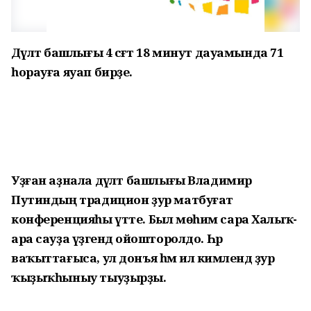
Дәүләт башлығы 4 сәғәт 18 минут дауамында 71
һорауға яуап бирҙе.
Уҙған аҙнала дәүләт башлығы Владимир
Путиндың традицион ҙур матбуғат
конференцияһы үтте. Был мөһим сара Халыҡ-
ара сауҙа үҙәгендә ойошторолдо. Һәр
ваҡыттағыса, ул донъя һәм ил кимәлендә ҙур
ҡыҙыҡһыныу тыуҙырҙы.