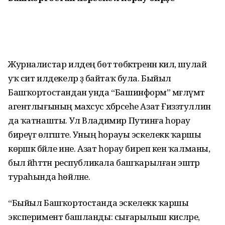
Журналистар илдең бөтә төбәктәренән килә, шулай
уҡ сит илдекеләр ҙә байтаҡ була. Быйыл
Башҡортостандан унда “Башинформ” мәғлүмәт
агентлығының махсус хәбәрсеһе Азат Ғиззәтуллин
да ҡатнашты. Ул Владимир Путинға һорау
биреүгә өлгәште. Уның һорауы эскелеккә ҡаршы
көрәшкә бәйле ине. Азат һорау биреп кенә ҡалманы, ә
был йәһәттән республикала башҡарылған эштәр
тураһында һөйләне.
“Быйыл Башҡортостанда эскелеккә ҡаршы
эксперимент башланды: сығарылыш кисәләре,