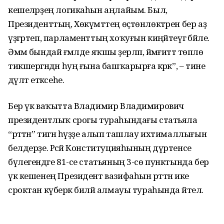
кешеләрҙең логикаһын аңлайым. Был,
Президенттың, Хөкүмәттең өҫтөнлөк­тәрен бер аҙ
үҙгәртеп, парламенттың хоҡуғын киңәйтеүгә бәйле.
Әммә бындай ғәмәлде яҡшы әҙерләп, йәмғиәттә төплө
тикшергәндән һуң ғына баш­ҡарырға кәрәк”, – тине
дәүләт етәксеһе.
Бер үк ваҡытта Владимир Владимирович
президентлыҡ срогы тураһындағы статьяла
“рәттән” тигән һүҙҙе алып ташлау ихтималлығын
белдерҙе. Рәсәй Конституцияһының дүртенсе
бүлегендәге 81-се статьяның 3-сө пунктында бер
үк кешенең Президент вазифаһын рәттән ике
сроктан күберәк биләй алмауы тураһында әйтелә.