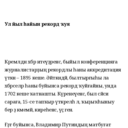
Ул йыл һайын
рекорд ҡуя
Кремлдән хәбәр итеүҙәренсә, быйыл конференцияға
журналистарҙың рекордлы һаны аккредитация
үткән – 1895 кеше. Әйткәндәй, былтырғыһы ла
хәбәрселәр һаны буйынса рекорд ҡуйғайны, унда
1702 кеше ҡатнашты. Күренеүенсә, был сәйәси
сараға, 15-се тапҡыр үткәрелһә лә, ҡыҙыҡһыныу
бер ҙә кәмемәй, киреһенсә, үҫә генә.
Ғәҙәт буйынса, Владимир Путиндың матбуғат