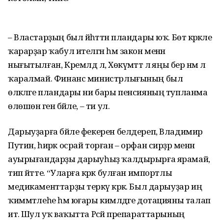
– Властарҙың был йәһәттән пландары юҡ. Бөтә кәрәкле
ҡарарҙар ҡабул ителгән һәм закон менән
нығытылған, Кремлдә лә, Хөкүмәттә лә яңы бер нәмә лә
ҡаралмай. Финанс министр­лығының был
өлкәләге пландары ни бары пенсияның тупланма
өлөшөнә генә бәйле, – ти ул.
Дарыуҙарға бәйле фекерен белдереп, Владимир
Путин, һирәк осрай торған – орфан сирҙәр менән
ауырығандарҙы дарыуһыҙ ҡалдырырға ярамай,
тип әйтте. “Уларға кәрәк булған импортлы
медикаменттарҙы теркәү кәрәк. Был дарыуҙар иң
ҡиммәтлеһе һәм юғары кимәлдәге дотацияны талап
итә. Шул уҡ ваҡытта Рәсәй препа­рат­тарының