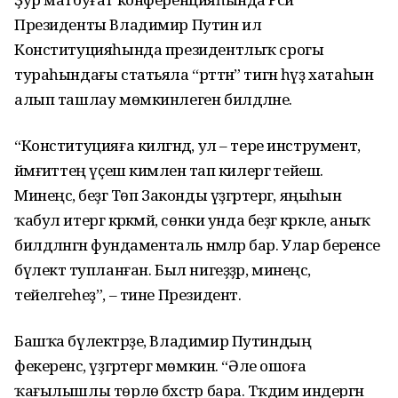
Президенты Владимир Путин ил
Конституцияһында президентлыҡ срогы
тураһындағы статьяла “рәттән” тигән һүҙ хатаһын
алып ташлау мөмкинлеген билдәләне.
“Конституцияға килгәндә, ул – тере инструмент,
йәмғиәттең үҫеш кимәленә тап килергә тейеш.
Минеңсә, беҙгә Төп Законды үҙгәртергә, яңыһын
ҡабул итергә кәрәкмәй, сөнки унда беҙгә кәрәкле, аныҡ
билдәләнгән фундаменталь нәмәләр бар. Улар беренсе
бүлектә тупланған. Был нигеҙҙәр, минеңсә,
тейелгеһеҙ”, – тине Президент.
Башҡа бүлектәрҙе, Владимир Путиндың
фекеренсә, үҙгәртергә мөмкин. “Әле ошоға
ҡағылышлы төрлө бәхәстәр бара. Тәҡдим индергән