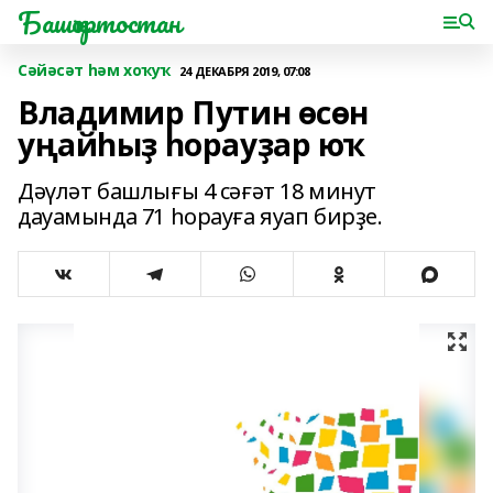
Башҡортостан
Сәйәсәт һәм хоҡуҡ
24 ДЕКАБРЯ 2019, 07:08
Владимир Путин өсөн
уңайһыҙ һорауҙар юҡ
Дәүләт башлығы 4 сәғәт 18 минут
дауамында 71 һорауға яуап бирҙе.