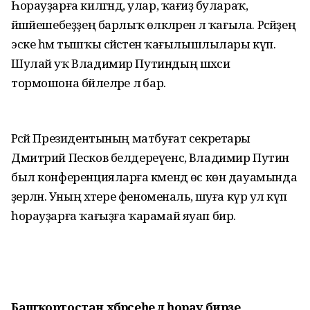
Һорауҙарға килгәндә, улар, ҡағиҙә булараҡ,
йәшәйешебеҙҙең барлыҡ өлкәләренә лә ҡағыла. Рәсәйҙең
эске һәм тышҡы сәйәсәтенә ҡағылыш­лылары күп.
Шулай уҡ Владимир Путиндың шәхси
тормошона бәйлеләре лә бар.
Рәсәй Президентының матбуғат секретары
Дмитрий Песков белдереүенсә, Владимир Путин
был конферен­цияларға кәмендә өс көн дауамында
әҙерләнә. Уның хәтере феноменаль, шуға күрә ул күп
һорауҙарға ҡағыҙға ҡарамай яуап бирә.
Башҡортостан хәбәрсеһе лә һорау бирҙе