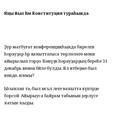
Яңы йыл һәм
Конституция тураһында
Ҙур матбуғат конференцияһында бирелгән
һорауҙар һәр ваҡыттағыса төрлөлөгө менән
айырылып торҙо. Көнүҙәк һорауҙарҙың береһе 31
декабрь көнөнә бәйле булды. Ял итәбеҙме был
көндө, юҡмы?
Ысынлап та, был мәсьәлә әлеге ваҡытта күптәрҙе
борсой. Айырыуса байрам табынын әҙерләүсе
ҡатын-ҡыҙҙы.