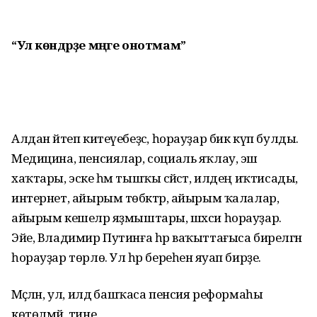
“Ул көндәрҙе
мәңге онотмам”
Алдан әйтеп китеүебеҙсә, һорауҙар бик күп булды.
Медицина, пенсиялар, социаль яҡлау, эш
хаҡтары, эске һәм тышҡы сәйәсәт, илдең иҡтисады,
интернет, айырым төбәктәр, айырым ҡалалар,
айырым кешеләр яҙмыштары, шәхси һорауҙар.
Эйе, Владимир Путинға һәр ваҡыттағыса бирелгән
һорауҙар төрлө. Ул һәр береһенә яуап бирҙе.
Мәҫәлән, ул, илдә башҡаса пенсия реформаһы
көтөлмәй, тине.