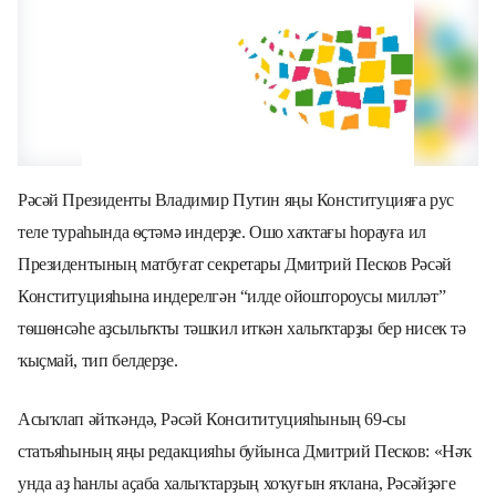
Рәсәй
Президенты Владимир Путин
яңы
Ко
нституцияға рус
теле тураһында ѳҫтәмә индерҙе. Ошо хаҡтағы һорауға ил
Президентының матбуғат секретары Дмитрий Песков Рәсәй
Конституцияһына индерелгән “
илде
ойоштороусы
милл
әт”
тѳшѳнсәһе аҙсылыҡты тәшкил иткән халыҡтарҙы бер нисек тә
ҡыҫмай, тип белдерҙе.
Асыҡлап әйткәндә, Рәсәй Консититуцияһының
69-
сы
статьяһының яңы редакцияһы буйынса Дмитрий Песков:
«
Нәҡ
у
нда
а
ҙ һанлы аҫаба халыҡтарҙың хоҡуғын яҡла
на
, Рәсәйҙ
әге