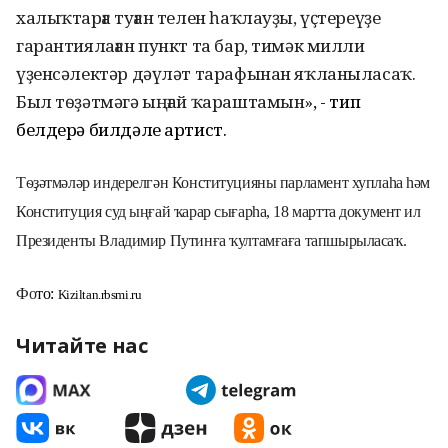
халыҡтарға туған телен һаҡлауҙы, үҫтереүҙе
гарантиялаған пункт та бар, тимәк милли
үҙенсәлектәр дәүләт тарафынан
яҡланыласаҡ.
Б
ыл тѳҙәтмәгә ыңғай ҡараштамын
»
, -
тип
белдерә билдәле артист.
Тѳҙәтмәләр индерелгән Конституцияны парламент хуплаһа һәм
Конституция суд ыңғай ҡарар сығарһа,
18
мартта документ ил
Президенты Владимир Путинға ҡултамғаға тапшырыласаҡ.
Фо
то:
Kiziltan.rbsmi.ru
Читайте нас