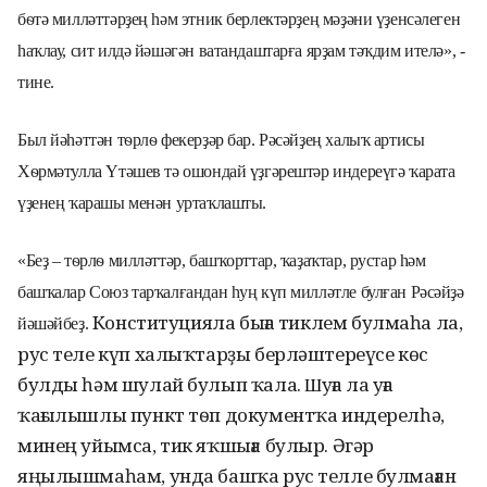
бѳтә
милләттәрҙең
һәм этник берлектәрҙең мәҙәни үҙенсәлеген
һаҡлау, сит илдә йәшәгән ватандаштарға ярҙам тәҡдим ителә
», -
тине.
Был йәһәттән тѳрлѳ фекерҙәр бар. Рәсәйҙең халыҡ артисы
Хѳрмәтулла Үтәшев тә ошондай үҙгәрештәр индереүгә ҡарата
үҙенең ҡарашы менән уртаҡлашты.
«
Беҙ – тѳрлѳ милләттәр, башҡорттар, ҡаҙаҡтар, рустар һәм
башҡалар Союз тарҡалғандан һуң күп
милләтле
булған Рәсәйҙә
Конституцияла
б
ыға тиклем
булмаһа ла,
йәшәйбеҙ.
рус теле күп халыҡтарҙы берләштереүсе көс
булды һәм шулай булып ҡала.
уға ла уға
Ш
ҡағылышлы пункт тѳп документҡа индерелһә,
минең уйымса, тик яҡшыға булыр. Әгәр
яңылышмаһ
а
м, унда башҡа рус телле булмаған