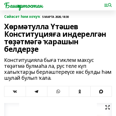
Башҡортостан
Сәйәсәт һәм хоҡуҡ
5 МАРТА 2020, 18:30
Хѳрмәтулла Үтәшев
Конституцияға индерелгән
тѳҙәтмәгә ҡарашын
белдерҙе
Конституцияла быға тиклем махсус
төҙәтмә булмаһа ла, рус теле күп
халыҡтарҙы берләштереүсе көс булды һәм
шулай булып ҡала.