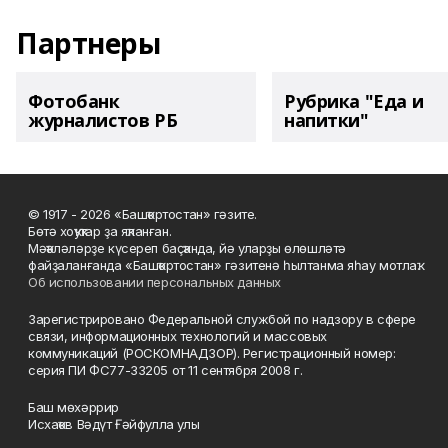
Партнеры
Фотобанк
Рубрика "Еда и
журналистов РБ
напитки"
© 1917 - 2026 «Башҡортостан» гәзите.
Бөтә хоҡуҡтар ҙа яҡланған.
Мәҡәләләрҙе күсереп баҫҡанда, йә уларҙы өлөшләтә
файҙаланғанда «Башҡортостан» гәзитенә һылтанма яһау мотлаҡ.
Об использовании персональных данных
Зарегистрировано Федеральной службой по надзору в сфере
связи, информационных технологий и массовых
коммуникаций (РОСКОМНАДЗОР). Регистрационный номер:
серия ПИ ФС77-33205 от 11 сентября 2008 г.
Баш мөхәррир
Исхаҡов Вәдүт Ғәйфулла улы