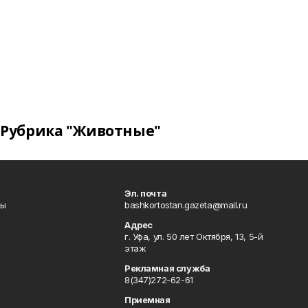
Рубрика "Животные"
Эл. почта
лы
bashkortostan.gazeta@mail.ru
Адрес
г. Уфа, ул. 50 лет Октября, 13, 5-й
этаж
Рекламная служба
8(347)272-62-61
Приемная