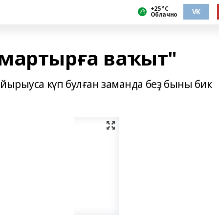
+25 °С
VK
Облачно
мартырға ваҡыт"
айырыуса күп булған заманда беҙ быны бик