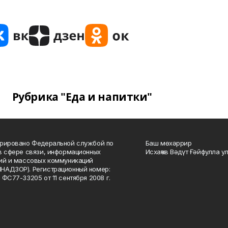
Рубрика "Еда и напитки"
рировано Федеральной службой по
Баш мөхәррир
в сфере связи, информационных
Исхаҡов Вәдүт Ғәйфулла у
ий и массовых коммуникаций
НАДЗОР). Регистрационный номер:
 ФС77-33205 от 11 сентября 2008 г.