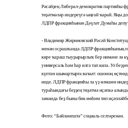
Рәсәйҙең Либерал-демократик партияһы фр
төҙәтмәләр индереүгә ыңғай ҡарай. Яңы до
ЛДПР фракцияһынан Дәүләт Думаһы депут
- Владимир Жириновский Рәсәй Конституц
менән осрашҡанда ЛДПР фракцияһының поз
кире ҡараш тыуҙырырлыҡ бер нимәне лә кү
универсаль һәм һәр илгә тап килә. Ул беҙҙ
күптән шымартырға ваҡыт: ошоноң ѳҫтѳндә
инде. ЛДПР фракцияһы ла үҙ ѳлѳшѳн индер
тураһындағы беҙҙең тѳҙәтмә иҫәпкә алынд
заманда беҙ быны бик мѳһим тип иҫәпләйбеҙ
Фото: “Бәйләнештә” социаль селтәренән.