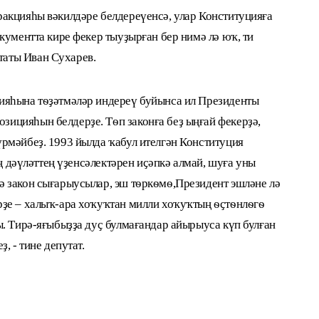
акцияһы вәкилдәре белдереүенсә, улар Конституцияға
кументта кире фекер тыуҙырған бер нимә лә юҡ, ти
аты Иван Сухарев.
ияһына тѳҙәтмәләр индереү буйынса ил Президенты
ицияһын белдерҙе. Тѳп законға беҙ ыңғай фекерҙә,
рмәйбеҙ. 1993 йылда ҡабул ителгән Конституция
ең дәүләттең үҙенсәлектәрен иҫәпкә алмай, шуға уны
 закон сығарыусылар, эш тѳркѳмѳ,Президент эшләне лә
ҙе – халыҡ-ара хоҡуҡтан милли хоҡуҡтың ѳҫтѳнлѳгѳ
ы. Тирә-яғыбыҙҙа дуҫ булмағандар айырыуса күп булған
, - тине депутат.