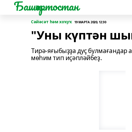
Башҡортостан
Сәйәсәт һәм хоҡуҡ
19 МАРТА 2020, 12:30
"Уны күптән шы
Тирә-яғыбыҙҙа дуҫ булмағандар 
мѳһим тип иҫәпләйбеҙ.