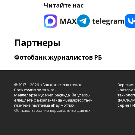
Читайте нас
Партнеры
Фотобанк журналистов РБ
© 1917 - 2026 «Башҡортостан» гәзите.
Зарегист
Бөтә хоҡуҡтар ҙа яҡланған.
надзору 
Мәҡәләләрҙе күсереп баҫҡанда, йә уларҙы
технолог
өлөшләтә файҙаланғанда «Башҡортостан»
(РОСКОМ
гәзитенә һылтанма яһау мотлаҡ.
серия ПИ
Об использовании персональных данных