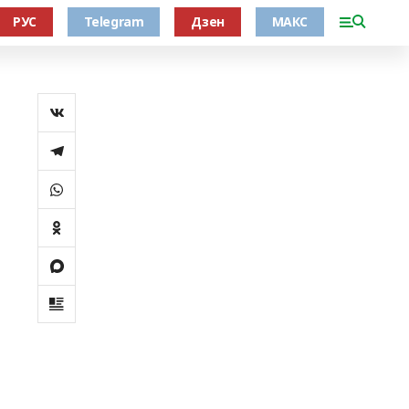
РУС
Telegram
Дзен
МАКС