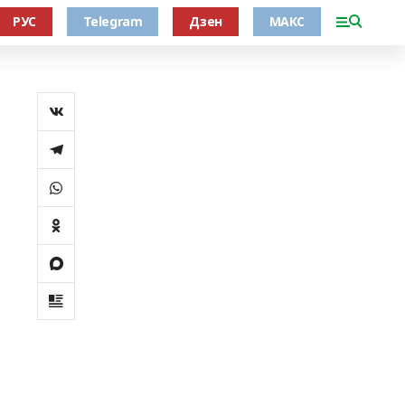
РУС
Telegram
Дзен
МАКС