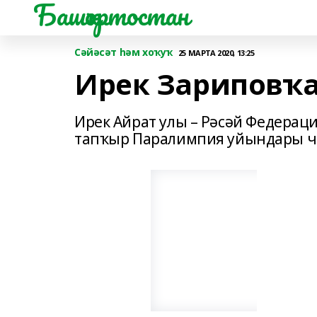
Башҡортостан
Сәйәсәт һәм хоҡуҡ
25 МАРТА 2020, 13:25
Ирек Зариповҡа
Ирек Айрат улы – Рәсәй Федерац
тапҡыр Паралимпия уйындары 