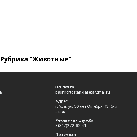
Рубрика "Животные"
Эл. почта
лы
bashkortostan.gazeta@mail.ru
Адрес
г. Уфа, ул. 50 лет Октября, 13, 5-й
этаж
Рекламная служба
8(347)272-62-61
Приемная