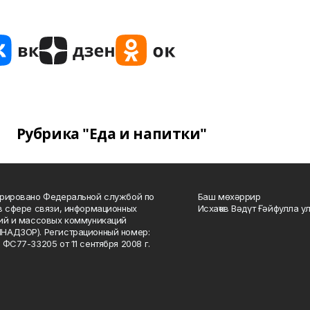
Рубрика "Еда и напитки"
рировано Федеральной службой по
Баш мөхәррир
в сфере связи, информационных
Исхаҡов Вәдүт Ғәйфулла у
ий и массовых коммуникаций
НАДЗОР). Регистрационный номер:
 ФС77-33205 от 11 сентября 2008 г.