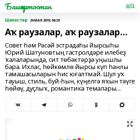
Башҡортостан
Шәхестәр
24 МАЯ 2019, 06:29
Аҡ раузалар, аҡ раузалар…
Совет һәм Рә­сәй эстра­да­һы йырсыһы
Юрий Шату­нов­тың гас­трол­дә­ре илебеҙ
ҡала­ларында, сит тө­бәктәрҙә уңыш­лы
бара. Ихлас, һөй­көмлө йырсы күп һанлы
тамашасыларын һис юғалтмай. Шул уҡ
тауыш, стиль, буй-һын, күңелгә яҡын тәүге
һөйөү, дуҫлыҡ, романтика темалары…