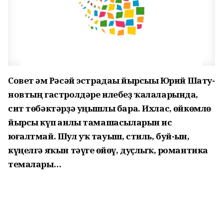
Совет һәм Рә­сәй эстра­да­һы йырсыһы Юрий Шату­
нов­тың гас­трол­дә­ре илебеҙ ҡала­ларында,
сит тө­бәктәрҙә уңыш­лы бара. Ихлас, һөй­көмлө
йырсы күп һанлы тамашасыларын һис
юғалтмай. Шул уҡ тауыш, стиль, буй-һын,
күңелгә яҡын тәүге һөйөү, дуҫлыҡ, романтика
темалары…