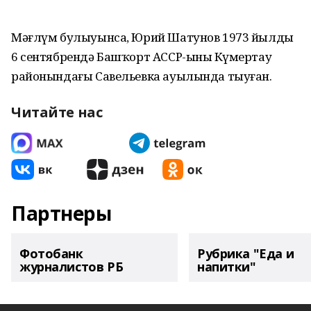
Мәғлүм булыуынса, Юрий Шатунов 1973 йылдың
6 сентябрендә Баш­ҡорт АССР-ының Күмертау
районындағы Савельевка ауылында тыуған.
Читайте нас
Партнеры
Фотобанк
Рубрика "Еда и
журналистов РБ
напитки"