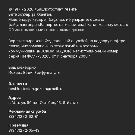
© 1917 - 2026 «Башҡортостан» гәзите.
Бөтә хоҡуҡтар ҙа яҡланған.
Мәҡәләләрҙе күсереп баҫҡанда, йә уларҙы өлөшләтә
файҙаланғанда «Башҡортостан» гәзитенә һылтанма яһау мотлаҡ.
Об использовании персональных данных
Зарегистрировано Федеральной службой по надзору в сфере
связи, информационных технологий и массовых
коммуникаций (РОСКОМНАДЗОР). Регистрационный номер:
серия ПИ ФС77-33205 от 11 сентября 2008 г.
Баш мөхәррир
Исхаҡов Вәдүт Ғәйфулла улы
Эл. почта
bashkortostan.gazeta@mail.ru
Адрес
г. Уфа, ул. 50 лет Октября, 13, 5-й этаж
Рекламная служба
8(347)272-62-61
Приемная
8(347)272-05-43