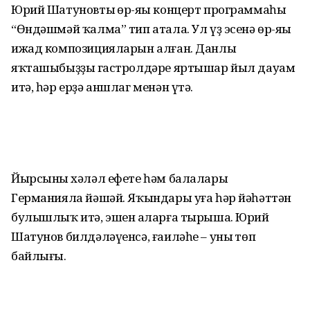
Юрий Шатуновтың өр-яңы концерт программаһы
“Өндәшмәй ҡал­ма” тип атала. Ул үҙ эсенә өр-яңы
ижад композицияларын алған. Данлы
яҡташыбыҙҙың гастролдәре яртышар йыл дауам
итә, һәр ерҙә аншлаг менән үтә.
Йырсының хәләл ефете һәм балалары
Германияла йәшәй. Яҡын­дары уға һәр йәһәттән
булышлыҡ итә, эшен аңларға тырыша. Юрий
Шатунов билдәләүенсә, ғаиләһе – уның төп
байлығы.