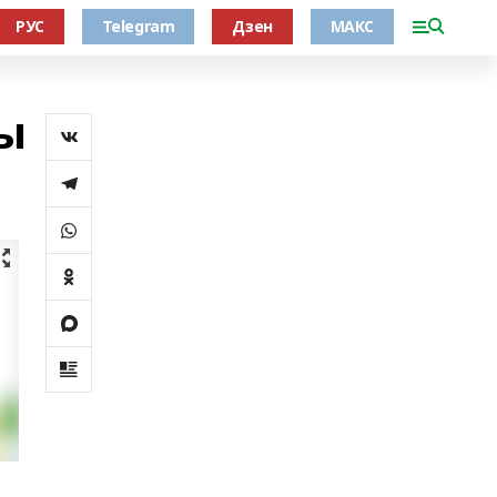
РУС
Telegram
Дзен
МАКС
ы