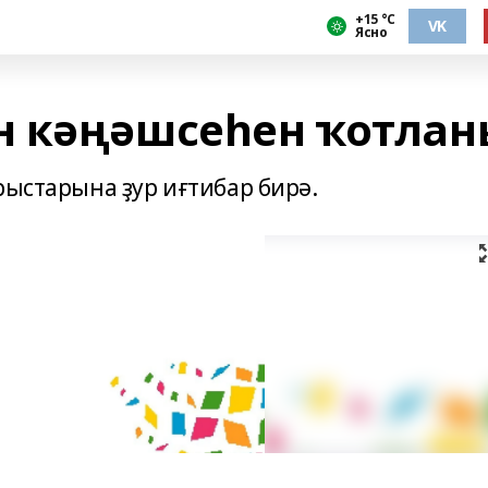
+15 °С
VK
Ясно
н кәңәшсеһен ҡотлан
рыстарына ҙур иғтибар бирә.