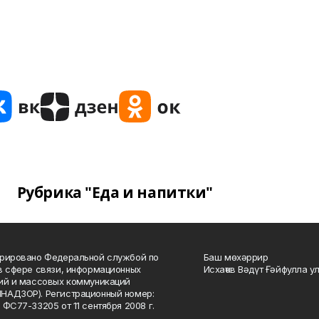
Рубрика "Еда и напитки"
рировано Федеральной службой по
Баш мөхәррир
в сфере связи, информационных
Исхаҡов Вәдүт Ғәйфулла у
ий и массовых коммуникаций
НАДЗОР). Регистрационный номер:
 ФС77-33205 от 11 сентября 2008 г.