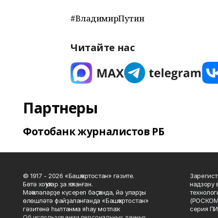
#ВладимирПутин
Читайте нас
Партнеры
Фотобанк журналистов РБ
© 1917 - 2026 «Башҡортостан» гәзите.
Зарегист
Бөтә хоҡуҡтар ҙа яҡланған.
надзору 
Мәҡәләләрҙе күсереп баҫҡанда, йә уларҙы
технолог
өлөшләтә файҙаланғанда «Башҡортостан»
(РОСКОМ
гәзитенә һылтанма яһау мотлаҡ.
серия ПИ
Об использовании персональных данных