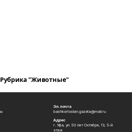
Рубрика "Животные"
Эл. почта
лы
bashkortostan.gazeta@mail.ru
Адрес
г. Уфа, ул. 50 лет Октября, 13, 5-й
этаж