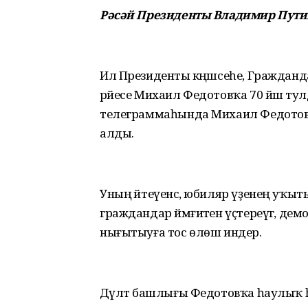
Рәсәй Президенты Владимир Путин
Ил Президенты кәңәшсеһе, Гражданда
рәйесе Михаил Федотовҡа 70 йәш т
телеграммаһында Михаил Федотовты
алды.
Уның әйтеүенсә, юбиляр үҙенең уҡыт
граждандар йәмғиәтен үҫтереүгә, де
нығытыуға тос өлөш индерә.
Дәүләт башлығы Федотовҡа һаулыҡ һ