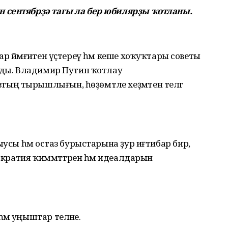
 сентябрҙә тағы ла бер юбилярҙы ҡотланы.
р йәмғиәтен үҫтереү һәм кеше хоҡуҡтары советы
улды. Владимир Путин ҡотлау
ң тырышлығын, һөҙөмтәле хеҙмәтен телгә
ыусы һәм остаз бурыстарына ҙур иғтибар бирә,
мократия ҡиммәттәрен һәм идеалдарын
әм уңыштар теләне.