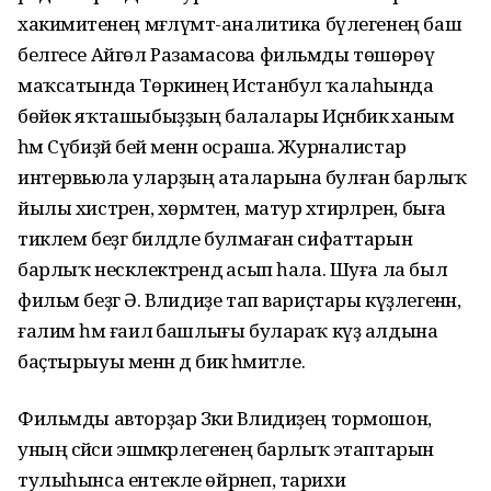
хакимиәтенең мәғлүмәт-аналитика бүле­генең баш
белгесе Айгөл Ра­замасова фильмды төшөрөү
маҡсатында Төркиәнең Истанбул ҡалаһында
бөйөк яҡташыбыҙҙың балалары Иҫәнбикә ханым
һәм Сүбиҙәй бей менән осраша. Журналистар
интервьюла уларҙың аталарына булған барлыҡ
йылы хистәрен, хөрмәтен, матур хәтирә­ләрен, быға
тиклем беҙгә билдәле булмаған сифаттарын
барлыҡ нескәлек­тәрендә асып һала. Шуға ла был
фильм беҙгә Ә. Вә­лидиҙе тап вариҫтары күҙлегенән,
ғалим һәм ғаилә башлығы бу­лараҡ күҙ алдына
баҫтырыуы менән дә бик әһәмиәтле.
Фильмды авторҙар Зәки Вәлиди­ҙең тормошон,
уның сәйәси эшмә­кәр­легенең бар­лыҡ этаптарын
тулыһынса ентекле өйрәнеп, тарихи