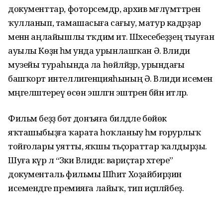
документтар, фоторәсемдәр, архив мәғлүмәттәрен
ҡулланып, тамашасыға сағыу, матур кадрҙар
менән аңлайышлы тәҡдим итә. Шәхесебеҙҙең тыуған
ауылы Көҙән һәм унда урынлашҡан Ә. Вәлиди
музейы тураһында ла һөй­ләй­ҙәр, урындағы
башҡорт ин­тел­лиген­цияһының Ә. Вәли­ди исемен
мәңге­ләш­тереү өсөн эшләгән эштәрен бәйән итәләр.
Фильм беҙҙә бөтә донъяға билдәле бөйөк
яҡташыбыҙға ҡарата һоҡланыу һәм ғорур­лыҡ
тойғолары уятты, яҡшы тәьҫорат­тар ҡалдырҙы.
Шуға күрә лә “Зәки Вәлиди: вариҫ­тар хәтере”
документаль фильмы Шәһит Хоҙай­бирҙин
исемендәге премияға лайыҡ, тип иҫәпләйбеҙ.