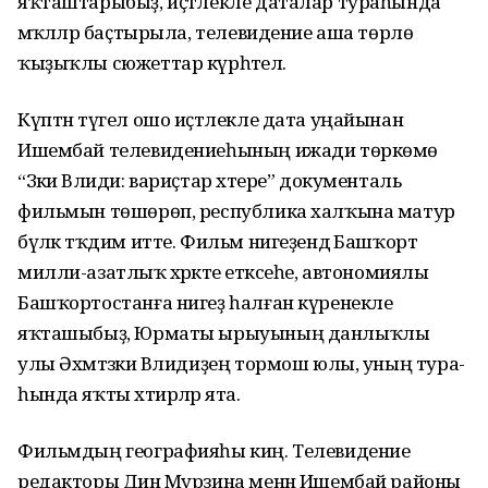
яҡташтарыбыҙ, иҫтәлекле даталар тураһында
мәҡә­ләләр баҫтырыла, телевидение аша төрлө
ҡыҙыҡлы сюжеттар күрһәтелә.
Күптән түгел ошо иҫтәлек­ле дата уңайынан
Ишембай телеви­дениеһының ижади төркөмө
“Зәки Вәлиди: вариҫ­тар хәтере” документаль
фильмын төшөрөп, республика халҡына матур
бүләк тәҡдим итте. Фильм ниге­ҙен­дә Башҡорт
милли-азатлыҡ хәрәкәте етәксеһе, автономиялы
Башҡорт­останға нигеҙ һалған күренекле
яҡташыбыҙ, Юрматы ырыуының данлыҡ­лы
улы Әхмәтзәки Вәли­диҙең тормош юлы, уның тура­
һында яҡты хәтирәләр ята.
Фильмдың географияһы киң. Телевидение
редакторы Динә Мурзина менән Ишембай районы