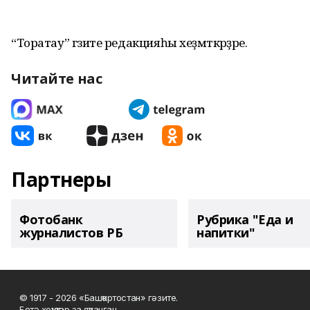
“Торатау” гәзите редакцияһы хеҙмәткәрҙәре.
Читайте нас
Партнеры
Фотобанк
Рубрика "Еда и
журналистов РБ
напитки"
© 1917 - 2026 «Башҡортостан» гәзите.
Бөтә хоҡуҡтар ҙа яҡланған.