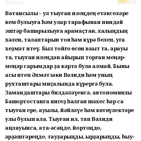
Ватансылыҡ – ул тыуған илеңдең етәкселәре
кем булыуға һәм улар тарафынан ниндәй
эштәр башҡарылыуға ҡарамаҫтан, халҡыңдың
хәлен, талаптарын тоя һәм күрә белеп, уға
хеҙмәт итеү. Был тойғо өсөн ваҡыт та, арауыҡ
та, тыуған илеңдән айырып торған меңәр-
меңәр саҡрымдар ҙа кәртә була алмай. Быны
асыҡ итеп Әхмәтзәки Вәлиди һәм уның
рухташтары миҫалында күрергә була.
Замандаштары билдәләүенсә, автономиялы
Башҡортостанға нигеҙ һалған шәхес һәр саҡ
тыуған ере, ауылы, йәйләүе һәм көтөүлектәре
улы булып ҡала. Тыуған ил, тап Вәлиди
аңлауынса, ата-әсәңде, йор­тоңдо,
ҡәрҙәштәреңде, тауҙа­рыңды, ҡырҙарыңды, һыу­