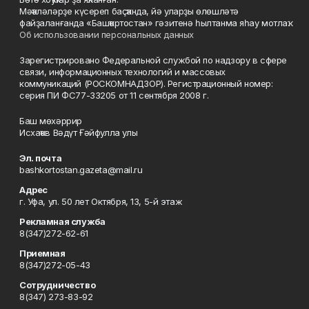
Мәҡәләләрҙе күсереп баҫҡанда, йә уларҙы өлөшләтә
файҙаланғанда «Башҡортостан» гәзитенә һылтанма яһау мотлаҡ.
Об использовании персональных данных
Зарегистрировано Федеральной службой по надзору в сфере
связи, информационных технологий и массовых
коммуникаций (РОСКОМНАДЗОР). Регистрационный номер:
серия ПИ ФС77-33205 от 11 сентября 2008 г.
Баш мөхәррир
Исхаҡов Вәдүт Ғәйфулла улы
Эл. почта
bashkortostan.gazeta@mail.ru
Адрес
г. Уфа, ул. 50 лет Октября, 13, 5-й этаж
Рекламная служба
8(347)272-62-61
Приемная
8(347)272-05-43
Сотрудничество
8(347) 273-83-92