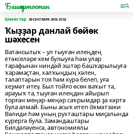
Башҡортостан
Шәхестәр
20 СЕНТЯБРЯ 2019, 07:32
Ҡыҙҙар данлай бөйөк
шәхесен
Ватансылыҡ – ул тыуған илеңдең
етәкселәре кем булыуға һәм улар
тарафынан ниндәй эштәр башҡарылыуға
ҡарамаҫтан, халҡыңдың хәлен,
талаптарын тоя һәм күрә белеп, уға
хеҙмәт итеү. Был тойғо өсөн ваҡыт та,
арауыҡ та, тыуған илеңдән айырып
торған меңәр-меңәр саҡрымдар ҙа кәртә
була алмай. Быны асыҡ итеп Әхмәтзәки
Вәлиди һәм уның рухташтары миҫалында
күрергә була. Замандаштары
билдәләүенсә, автономиялы