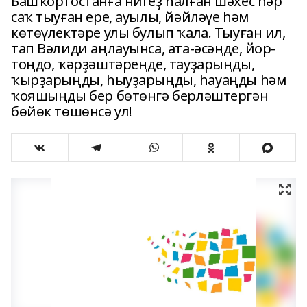
Башҡортостанға нигеҙ һалған шәхес һәр
саҡ тыуған ере, ауылы, йәйләүе һәм
көтөүлектәре улы булып ҡала. Тыуған ил,
тап Вәлиди аңлауынса, ата-әсәңде, йор­
тоңдо, ҡәрҙәштәреңде, тауҙа­рыңды,
ҡырҙарыңды, һыу­ҙа­рыңды, һауаңды һәм
ҡоя­шың­ды бер бөтөнгә бер­ләш­тергән
бөйөк төшөнсә ул!