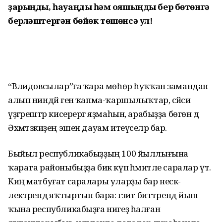
ҙа­рыңды, һауаңды һәм ҡоя­шың­ды бер бөтөнгә
бер­ләш­тергән бөйөк төшөнсә ул!
“Вәлидовсылар”ға ҡара мөһөр һуҡҡан замандан
алып ниндәй генә ҡапма-ҡаршы­лыҡтар, сәйәси
үҙгәрештәр кисерергә яҙмаһын, арабыҙҙа бөгөн дә
Әхмәтзәкиҙең эшен дауам итеүселәр бар.
Быйыл республикабыҙҙың 100 йыллығына
ҡарата ра­йоныбыҙҙа бик күп әһә­миәтле саралар үтә.
Киң матбуғат са­ралары уларҙы бар нескә­
лектәрендә яҡтыртып бара: гәзит биттәрендә йыш
ҡына республикабыҙға нигеҙ һал­ған