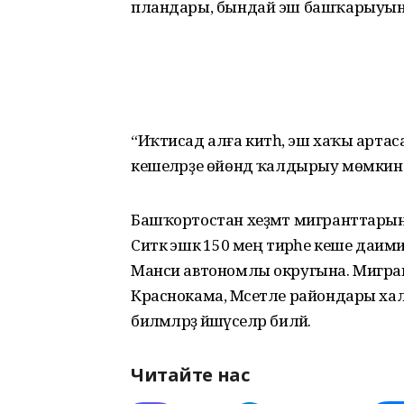
пландары, бындай эш башҡарыуының 
“Иҡтисад алға китһә, эш хаҡы арта
кешеләрҙе өйөндә ҡалдырыу мөмкинлег
Башҡортостан хеҙмәт мигранттарын
Ситкә эшкә 150 мең тирәһе кеше даи
Манси автономлы округына. Мигрант
Краснокама, Мәсетле райондары халҡ
биләмәләрҙә йәшәүселәр биләй.
Читайте нас