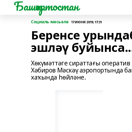
Башҡортостан
Социаль мәсьәлә
17 ИЮНЯ 2019, 17:31
Беренсе урында
эшләү буйынса..
Хөкүмәттәге сираттағы оператив
Хәбиров Мәскәү аэропортында б
хаҡында һөйләне.