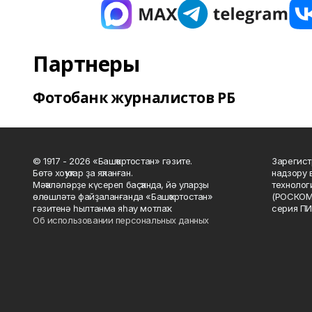
Партнеры
Фотобанк журналистов РБ
© 1917 - 2026 «Башҡортостан» гәзите.
Зарегист
Бөтә хоҡуҡтар ҙа яҡланған.
надзору 
Мәҡәләләрҙе күсереп баҫҡанда, йә уларҙы
технолог
өлөшләтә файҙаланғанда «Башҡортостан»
(РОСКОМ
гәзитенә һылтанма яһау мотлаҡ.
серия ПИ
Об использовании персональных данных