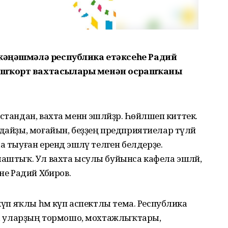
 кәңәшмәлә республика етәксеһе Радий
башҡорт вахтасылары менән осрашҡаны
тандан, вахта менән эшләйҙәр. Һөйләшеп киттек.
ндайҙы, моғайын, беҙҙең предприятиелар түләй
 тыуған ерендә эшләү теләген белдерҙе.
лаштыҡ. Ул вахта ысулы буйынса кафела эшләй,
не Радий Хәбиров.
 күп яҡлы һәм күп аспектлы тема. Республика
ып, уларҙың тормошо, мохтажлыҡтары,