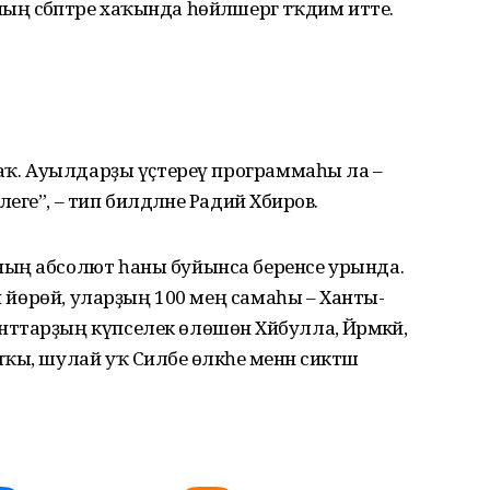
сәбәптәре хаҡында һөйләшергә тәҡдим итте.
саҡ. Ауылдарҙы үҫтереү программаһы ла –
е”, – тип билдәләне Радий Хәбиров.
ың абсолют һаны буйынса беренсе урында.
ми йөрөй, уларҙың 100 мең самаһы – Ханты-
тарҙың күпселек өлөшөн Хәйбулла, Йәрмәкәй,
ы, шулай уҡ Силәбе өлкәһе менән сиктәш