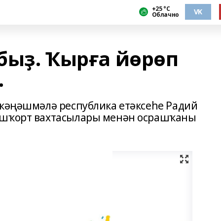
+25 °С
VK
Облачно
быҙ. Ҡырға йөрөп
.
 кәңәшмәлә республика етәксеһе Радий
ашҡорт вахтасылары менән осрашҡаны