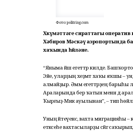
Фото: politring.com
Хөкүмәттәге сираттағы оператив
Хәбиров Мәскәү аэропортында 
хаҡында һөйләне.
“Яныма йәш егеттәр килде. Башҡортос
Эйе, уларҙың хеҙмәт хаҡы яҡшы – у
алмайҙыр. Әммә егеттәрҙең барыһы ла
Араларында бер ҡатын менән дә ара
Ҡырғыҙ-Миәкә ауылынан”, – тип һөйлә
Уның әйтеүенсә, вахта миграцияһы –
етәксеһе вахтасыларҙы сәйгә саҡыр