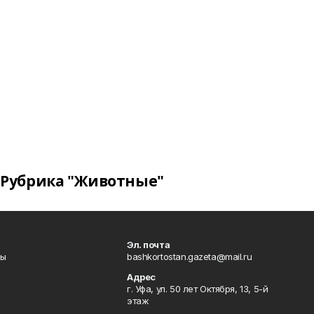
Рубрика "Животные"
Эл. почта
лы
bashkortostan.gazeta@mail.ru
Адрес
г. Уфа, ул. 50 лет Октября, 13, 5-й
этаж