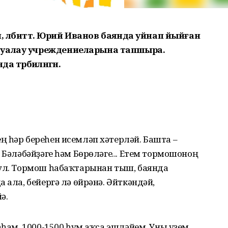
мәй, әлбиттә. Юрий Иванов баянда уйнап йыйған
ауалау учреждениеларына тапшыра.
 тәрбиәләнгән.
 һәр береһен исемләп хәтерләй. Башта –
 Бәләбәйҙәге һәм Бөрөләге... Етем тормо­шоноң
 ул. Тормош һабаҡтарынан тыш, баянда
 ала, бейергә лә өйрәнә. Әйткәндәй,
ә.
аһам, 1000-1500 һум аҡса эшләйем. Уны үҙем