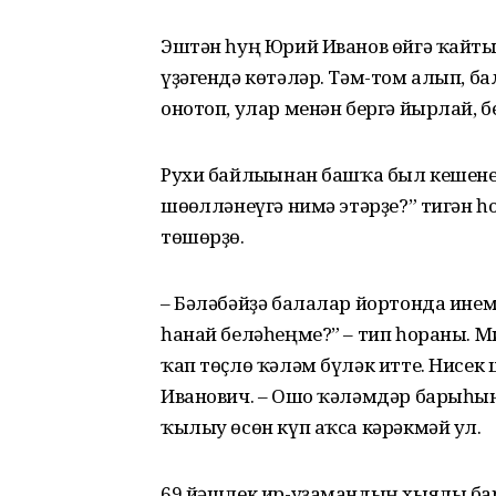
Эштән һуң Юрий Иванов өйгә ҡайты
үҙәгендә көтәләр. Тәм-том алып, б
онотоп, улар менән бергә йырлай, б
Рухи байлығынан башҡа был кешенең
шөғөлләнеүгә нимә этәрҙе?” тигән һо
төшөрҙө.
– Бәләбәйҙә балалар йортонда инем.
һанай беләһеңме?” – тип һораны. М
ҡап төҫлө ҡәләм бүләк итте. Нисек
Иванович. – Ошо ҡәләмдәр барыһына
ҡылыу өсөн күп аҡса кәрәкмәй ул.
69 йәшлек ир-уҙамандың хыялы бар