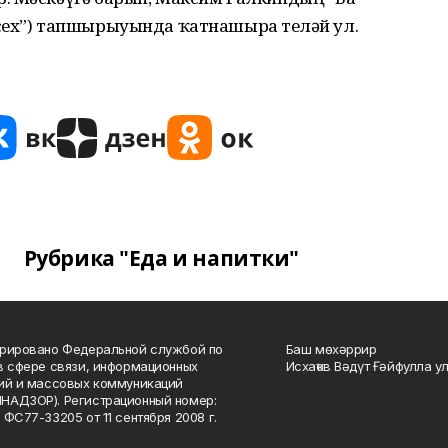
сех”) тапшырыуында ҡатнашырға теләй ул.
Рубрика "Еда и напитки"
рировано Федеральной службой по
Баш мөхәррир
в сфере связи, информационных
Исхаҡов Вәдүт Ғәйфулла у
ий и массовых коммуникаций
НАДЗОР). Регистрационный номер:
 ФС77-33205 от 11 сентября 2008 г.