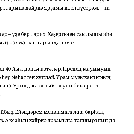
рттарына хәйриә ярҙамы итеп күсе­рәм, – ти
р – үҙе бер тарих. Хәҙергенең са­ғылышы иһә
ҙың рәхмәт хаттарында, почет
н 40 йыл донъя көтәләр. Иренең мауы­ғыуын
ер һәр йәһәттән хуплай. Урам музы­кантының
 инә. Урындағы халыҡ та уны бик ярата,
.
­быҙ. Ейәндәрем менән магазинға барһаҡ,
ҙ. Аҡсаһын хәйриә ярҙамына тапшырғанын да