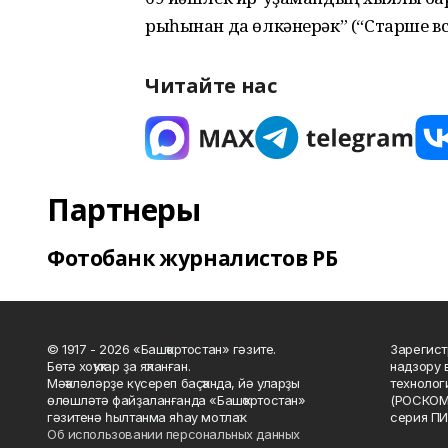
рыһынан да өлкәнерәк” (“Старше в
Читайте нас
Партнеры
Фотобанк журналистов РБ
© 1917 - 2026 «Башҡортостан» гәзите.
Зарегист
Бөтә хоҡуҡтар ҙа яҡланған.
надзору 
Мәҡәләләрҙе күсереп баҫҡанда, йә уларҙы
технолог
өлөшләтә файҙаланғанда «Башҡортостан»
(РОСКОМ
гәзитенә һылтанма яһау мотлаҡ.
серия ПИ
Об использовании персональных данных