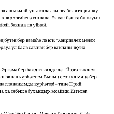
рға ашыҡмай, уны ҡалалағы реабилитациялау
алалар эргәһенә юллана. Өлкән йәштә булыуын
ейей, баянда ла уйнай.
 бүтән бер нәмәһе лә юҡ. “Хәйриәлек менән
рауға ул бала сағынан бер ваҡиғаны иҫенә
 Эргәмә бер һалдат килде лә: “Йөҙгә тиклем
ин һанап күрһәттем. Бының өсөн ул миңә бер
 шатланғанымды күрһәгеҙ! – тине Юрий
 ла сәбәпсе булғандыр, моғайын. Изгелек
. Мәскәүгә барып, Максим Галкиндың “Ба­