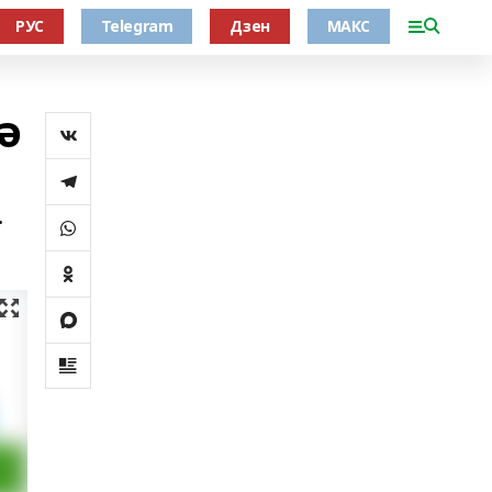
РУС
Telegram
Дзен
МАКС
ә
.