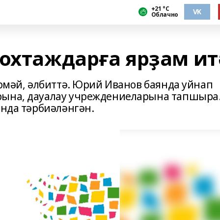
+21 °С
VK
Облачно
мохтаждарға ярҙам ит
ермәй, әлбиттә. Юрий Иванов баянда уйнап
рына, дауалау учреждениеларына тапшыра
онда тәрбиәләнгән.