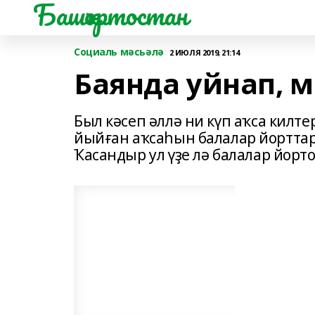
Башҡортостан
Социаль мәсьәлә
2 ИЮЛЯ 2019, 21:14
Баянда уйнап, 
Был кәсеп әллә ни күп аҡса килт
йыйған аҡсаһын балалар йортта
Ҡасандыр ул үҙе лә балалар йорт