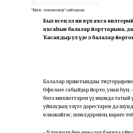
"Мин - пенсионер" сайтынан.
Был кәсеп әллә ни күп аҡса килтер
аҡсаһын балалар йорттарына, д
Ҡасандыр ул үҙе лә балалар йортонда
Балалар приютындағы тиҫтерҙәренең
Өфөләге сабыйҙар йорто, унан һуң –
бөтә михнәттәрен үҙ иңендә татый
уйнауҙың тәүге дәрестәрен дә шунда
өлкәнәйгәс, шөғөлдәренең кәрәге тей
– Ултырып бер-ике сәғәт баянда уйн