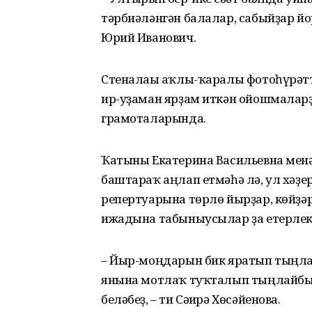
тәрбиәләнгән балалар, сабый­ҙар йо
Юрий Иванович.
Стеналағы аҡлы-ҡаралы фотоһү­рәттә
ир-уҙаман ярҙам иткән ойош­малар
грамоталарында.
Ҡатыны Екатерина Васильевна менә
баштараҡ аңлап етмәһә лә, ул хә­ҙ
репертуарына төрлө йырҙар, көйҙәр
ижадына табыныусылар ҙа етерлек
– Йыр-моңдарын бик яратып тың­лай
янына мотлаҡ туҡталып тың­лайбы
беләбеҙ, – ти Сәғирә Хөсәйенова.