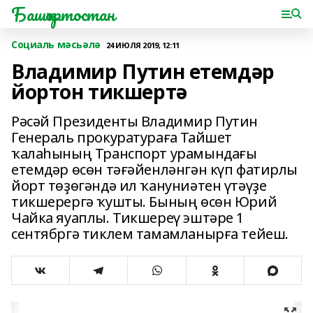
Башҡортостан
Социаль мәсьәлә
24 ИЮЛЯ 2019, 12:11
Владимир Путин етемдәр
йортон тикшертә
Рәсәй Президенты Владимир Путин
Генераль прокуратураға Тайшет
ҡалаһының Транспорт урамындағы
етемдәр өсөн тәғәйенләнгән күп фатирлы
йорт төҙөгәндә ил ҡануниәтен үтәүҙе
тикшерергә ҡушты. Бының өсөн Юрий
Чайка яуаплы. Тикшереү эштәре 1
сентябргә тиклем тамамланырға тейеш.