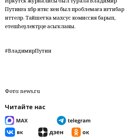
Иркутск журналисы был турала Владимир
Путинға хәбәр иткәс кенә был проблемаға иғтибар
иттеләр. Тайшетҡа махсус комиссия барып,
етешһеҙлектәрҙе асыҡланы.
#ВладимирПутин
Фото: news.ru
Читайте нас