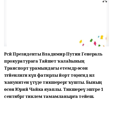
Рәсәй Президенты Владимир Путин Генераль
прокуратураға Тайшет ҡалаһының
Транспорт урамындағы етемдәр өсөн
тәғәйенләнгән күп фатирлы йорт төҙөгәндә ил
ҡануниәтен үтәүҙе тикшерергә ҡушты. Бының
өсөн Юрий Чайка яуаплы. Тикшереү эштәре 1
сентябргә тиклем тамамланырға тейеш.