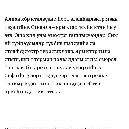
Алдан хәбәр ителеүенсә, йорт етешһеҙлектәр менән
төҙөлгәйне. Стенала – ярыҡтар, ҡыйыҡтан һыу
аға. Ошо хәлдә уны етемдәргә тапшырғандар. Яңы
өй туйлаусылар тәүҙә бик шатланһа ла,
етешһеҙлектәр тиҙ асыҡлана. Ярыҡтар ғына
етмәгән, күп тә тормай подвалдағы стена емерелә
башлай, батареялар шулай уҡ яраҡһыҙ.
Сифатһыҙ йорт төҙөүселәргә енәйәт эштәре ике
тапҡыр ҡуҙғатыла, тик ниндәйҙер сәбәптәр
арҡаһында, туҡтатыла.