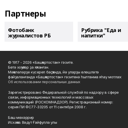
Партнеры
Фотобанк
Рубрика "Еда и
журналистов РБ
напитки"
© 1917 - 2026 «Башҡортостан» гәзите.
Бөтә хоҡуҡтар ҙа яҡланған.
Мәҡәләләрҙе күсереп баҫҡанда, йә уларҙы өлөшләтә
файҙаланғанда «Башҡортостан» гәзитенә һылтанма яһау мотлаҡ.
Об использовании персональных данных
Зарегистрировано Федеральной службой по надзору в сфере
связи, информационных технологий и массовых
коммуникаций (РОСКОМНАДЗОР). Регистрационный номер:
серия ПИ ФС77-33205 от 11 сентября 2008 г.
Баш мөхәррир
Исхаҡов Вәдүт Ғәйфулла улы