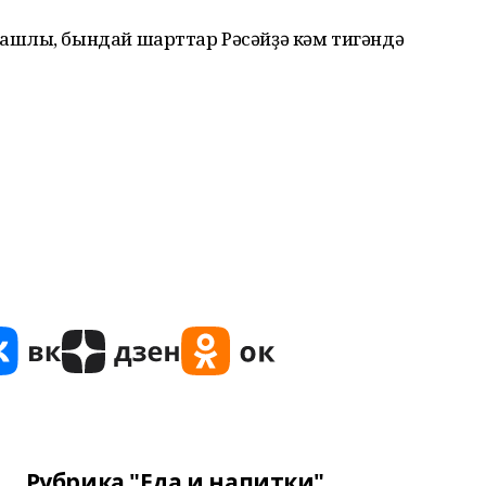
ашлы, бындай шарттар Рәсәйҙә кәм тигәндә
Рубрика "Еда и напитки"