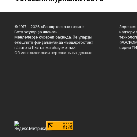
© 1917 - 2026 «Башҡортостан» гәзите.
Зарегист
Бөтә хоҡуҡтар ҙа яҡланған.
надзору 
Мәҡәләләрҙе күсереп баҫҡанда, йә уларҙы
технолог
өлөшләтә файҙаланғанда «Башҡортостан»
(РОСКОМ
гәзитенә һылтанма яһау мотлаҡ.
серия ПИ
Об использовании персональных данных