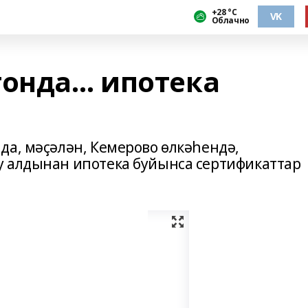
+28 °С
VK
Облачно
тонда… ипотека
да, мәҫәлән, Кемерово өлкәһендә,
у алдынан ипотека буйынса сертификаттар