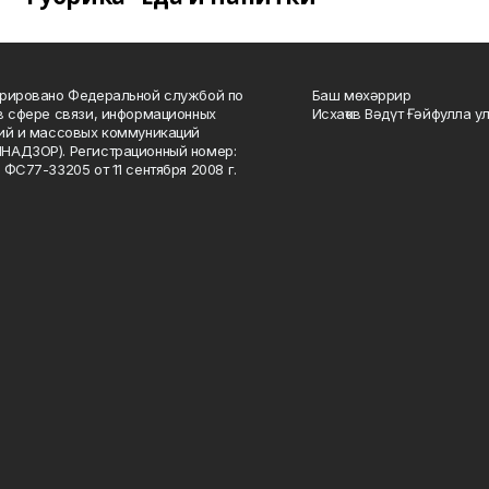
рировано Федеральной службой по
Баш мөхәррир
в сфере связи, информационных
Исхаҡов Вәдүт Ғәйфулла у
ий и массовых коммуникаций
НАДЗОР). Регистрационный номер:
 ФС77-33205 от 11 сентября 2008 г.