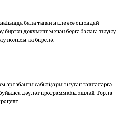
наһында бала тапҡан илле әсә ошондай
оҡуҡ биргән документ менән бергә балаға тыуыу
ау полисы ла бирелә.
һәм артабанғы сабыйҙары тыуған ғаиләләргә
буйынса дәүләт программаһы эшләй. Торлаҡ
роцент.