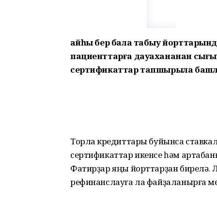
Ҡайһы бер бала табыу йорттарынд
пациенттарға дауахананан сығы
сертификаттар тапшырыла башл
Торлаҡ кредиттары буйынса ставка
сертификаттар икенсе һәм артабанғ
Фатирҙар яңы йорттарҙан бирелә. 
рефинанслауға ла файҙаланырға м