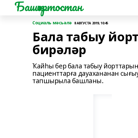
Башҡортостан
Социаль мәсьәлә
8 АВГУСТА 2019, 10:45
Бала табыу йор
бирәләр
Ҡайһы бер бала табыу йорттарын
пациенттарға дауахананан сығы
тапшырыла башланы.