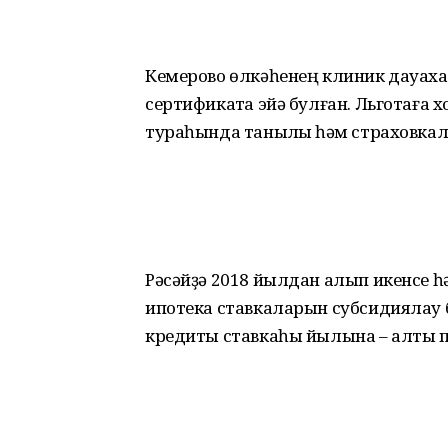
Кемерово өлкәһенең клиник дауаха
сертификатҡа эйә булған. Льготаға х
тураһында таныҡлыҡ һәм страховкал
Рәсәйҙә 2018 йылдан алып икенсе 
ипотека ставкаларын субсидиялау 
кредиты ставкаһы йылына – алты п