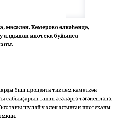
а, мәҫәлән, Кемерово өлкәһендә,
у алдынан ипотека буйынса
аны.
ларҙы биш процентҡа тиклем кәметкән
ы сабыйҙарын тапҡан әсәләргә тәғәйенләнә.
Льготаны шулай уҡ элек алынған ипотеканы
өмкин.