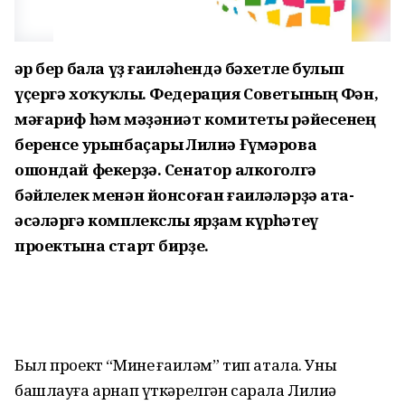
Һәр бер бала үҙ ғаиләһендә бәхетле булып
үҫергә хоҡуҡлы. Федерация Советының Фән,
мәғариф һәм мәҙәниәт комитеты рәйесенең
беренсе урынбаҫары Лилиә Ғүмәрова
ошондай фекерҙә. Сенатор алкоголгә
бәйлелек менән йонсоған ғаиләләрҙә ата-
әсәләргә комплекслы ярҙам күрһәтеү
проектына старт бирҙе.
Был проект “Минең ғаиләм” тип атала. Уны
башлауға арнап үткәрелгән сарала Лилиә