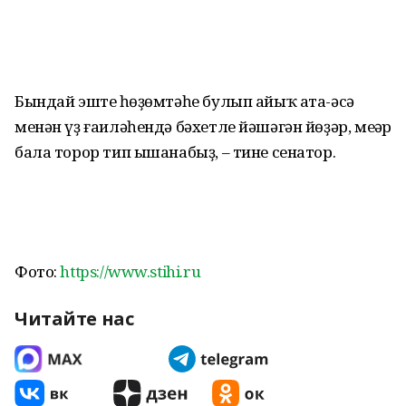
Бындай эштең һөҙөмтәһе булып айыҡ ата-әсә
менән үҙ ғаиләһендә бәхетле йәшәгән йөҙәр, меңәр
бала торор тип ышанабыҙ, – тине сенатор.
Фото:
https://www.stihi.ru
Читайте нас