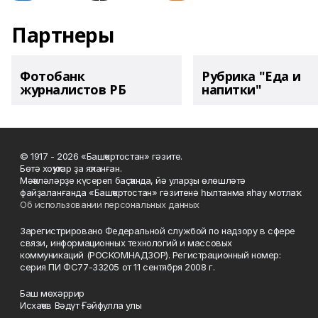
Партнеры
Фотобанк
Рубрика "Еда и
журналистов РБ
напитки"
© 1917 - 2026 «Башҡортостан» гәзите.
Бөтә хоҡуҡтар ҙа яҡланған.
Мәҡәләләрҙе күсереп баҫҡанда, йә уларҙы өлөшләтә
файҙаланғанда «Башҡортостан» гәзитенә һылтанма яһау мотлаҡ.
Об использовании персональных данных
Зарегистрировано Федеральной службой по надзору в сфере
связи, информационных технологий и массовых
коммуникаций (РОСКОМНАДЗОР). Регистрационный номер:
серия ПИ ФС77-33205 от 11 сентября 2008 г.
Баш мөхәррир
Исхаҡов Вәдүт Ғәйфулла улы