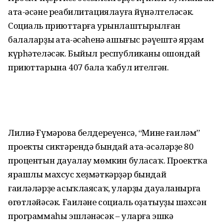
ата-әсәне реабилитациялауға йүнәлтеләсәк.
Социаль приюттарға урынлаштырылған
балаларҙың ата-әсәһенә ашығыс рәүештә ярҙам
күрһәтеләсәк. Быйыл республиканың ошондай
приюттарына 407 бала ҡабул ителгән.
Лилиә Ғүмәрова белдереүенсә, “Минең ғаиләм”
проекты сиктәрендә бындай ата-әсәләрҙең 80
процентын дауалау мөмкин буласаҡ. Проектҡа
ярашлы махсус хеҙмәткәрҙәр бындай
ғаиләләрҙе асыҡлаясаҡ, уларҙы дауаланырға
өгөтләйәсәк. Ғаиләне социаль оҙатыуҙың шәхсән
программаһы эшләнәсәк – уларға эшкә