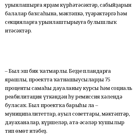
урынлашырға ярҙам күрһәтәсәктәр, сабыйҙарын
балалар баҡсаһына, мәктәпкә, түңәрәктәргә һәм
секцияларға урынлаштырыуға булышлыҡ
итәсәктәр.
– Был эш бик ҡатмарлы. Беҙҙең пландарға
ярашлы, проектта ҡатнашыусыларҙың 75
проценты самаһы дауаланыу курсы һәм социаль
реабилитация үткәндән һуң ремиссия хәлендә
буласаҡ. Был проектҡа барыһы ла –
муниципалитеттар, ауыл советтары, мәктәптәр,
дауаханалар, күршеләр, ата-әсәләр ҡушылыр
тип өмөт итәбеҙ.