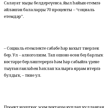
Салауат ҡыҙы белдереүенсә, йыл һайын етемгә
әйләнгән балаларҙың 70 проценты – “социаль
етемдәр”.
– Социаль етемлектең сәбәбе һәр ваҡыт тиерлек
бер. Ул – алкоголизм. Тап ошоноң өсөн беҙ барлыҡ
көстәрҙе берләштерергә һәм һәр сабыйға үҙенең
тыуған ғаиләһен һаҡлап ҡалырға ярҙам итергә
булдыҡ, – тине ул.
Проект иҫерткес эсемлектәрҙе күпләп ҡулланған