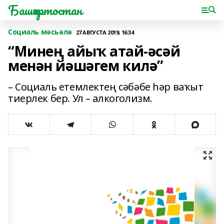
Башҡортостан
Социаль мәсьәлә
27 АВГУСТА 2019, 16:34
“Минең айыҡ атай-әсәй
менән йәшәгем килә”
– Социаль етемлектең сәбәбе һәр ваҡыт
тиерлек бер. Ул – алкоголизм.