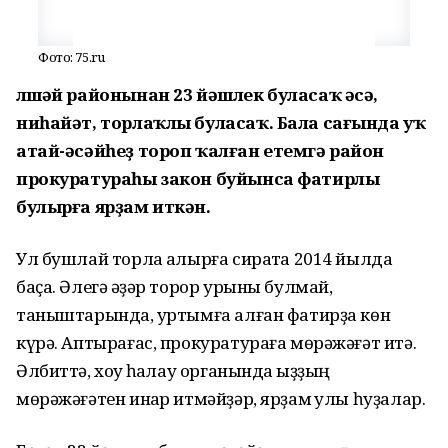
Фото: 75.ru
Әлшәй районынан 23 йәшлек буласаҡ әсә,
ниһайәт, торлаҡлы буласаҡ. Бала сағында уҡ
атай-әсәйһеҙ тороп ҡалған етемгә район
прокуратураһы закон буйынса фатирлы
булырға ярҙам иткән.
Ул бушлай торлаҡ алырға сиратҡа 2014 йылда
баҫа. Әлегә ҡәҙәр торор урыны булмай,
таныштарында, ҡуртымға алған фатирҙа көн
күрә. Аптырағас, прокуратураға мөрәжәғәт итә.
Әлбиттә, хоҡуҡ һаҡлау органында ҡыҙҙың
мөрәжәғәтен инҡар итмәйҙәр, ярҙам ҡулы һуҙалар.