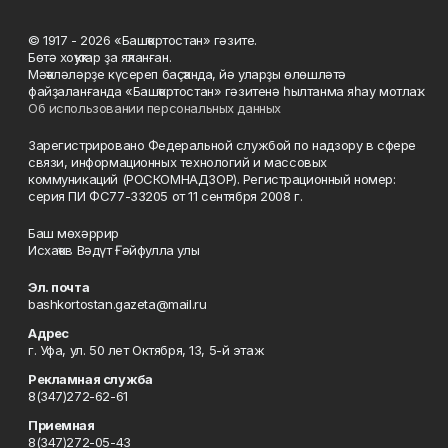
© 1917 - 2026 «Башҡортостан» гәзите.
Бөтә хоҡуҡтар ҙа яҡланған.
Мәҡәләләрҙе күсереп баҫҡанда, йә уларҙы өлөшләтә
файҙаланғанда «Башҡортостан» гәзитенә һылтанма яһау мотлаҡ.
Об использовании персональных данных
Зарегистрировано Федеральной службой по надзору в сфере
связи, информационных технологий и массовых
коммуникаций (РОСКОМНАДЗОР). Регистрационный номер:
серия ПИ ФС77-33205 от 11 сентября 2008 г.
Баш мөхәррир
Исхаҡов Вәдүт Ғәйфулла улы
Эл. почта
bashkortostan.gazeta@mail.ru
Адрес
г. Уфа, ул. 50 лет Октября, 13, 5-й этаж
Рекламная служба
8(347)272-62-61
Приемная
8(347)272-05-43