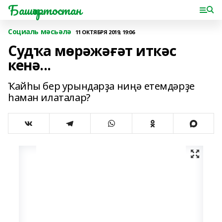
Башҡортостан
Социаль мәсьәлә
11 ОКТЯБРЯ 2019, 19:06
Судҡа мөрәжәғәт иткәс
кенә...
Ҡайһы бер урындарҙа ниңә етемдәрҙе
һаман илаталар?