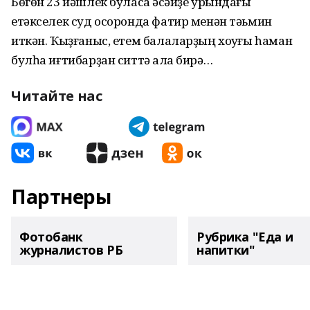
Бөгөн 23 йәшлек буласаҡ әсәйҙе урындағы
етәкселек суд осоронда фатир менән тәьмин
иткән. Ҡыҙғаныс, етем балаларҙың хоҡуғы һаман
булһа иғтибарҙан ситтә ҡала бирә…
Читайте нас
Партнеры
Фотобанк
Рубрика "Еда и
журналистов РБ
напитки"