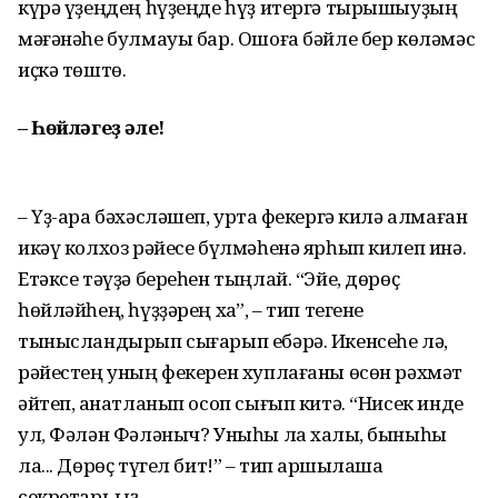
күрә үҙеңдең һүҙеңде һүҙ итергә тырышыуҙың
мәғәнәһе булмауы бар. Ошоға бәйле бер көләмәс
иҫкә төштө.
– Һөйләгеҙ әле!
– Үҙ-ара бәхәсләшеп, уртаҡ фекергә килә алмаған
икәү колхоз рәйесе бүлмәһенә ярһып килеп инә.
Етәксе тәүҙә береһен тыңлай. “Эйе, дөрөҫ
һөйләйһең, һүҙҙәрең хаҡ”, – тип тегене
тынысландырып сығарып ебәрә. Икенсеһе лә,
рәйестең уның фекерен хуплағаны өсөн рәхмәт
әйтеп, ҡанатланып осоп сығып китә. “Нисек инде
ул, Фәлән Фәләныч? Уныһы ла хаҡлы, быныһы
ла... Дөрөҫ түгел бит!” – тип ҡаршылаша
секретарь ҡыҙ.