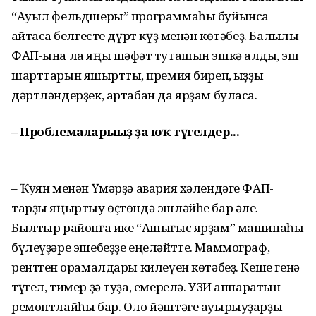
“Ауыл фельдшеры” программаһы буйынса
ҡайтасаҡ белгесте дүрт күҙ менән көтәбеҙ. Балыҡлы
ФАП-ына ла яңы шәфҡәт туташын эшкә алдыҡ, эш
шарттарын яҡшырттыҡ, премия биреп, ҡыҙҙы
дәртләндерҙек, артабан да ярҙам буласаҡ.
– Проблемаларығыҙ ҙа юҡ түгелдер...
– Ҡуян менән Үмәрҙә авария хәлендәге ФАП-
тарҙы яңыртыу өҫтөндә эшләйһе бар әле.
Былтыр районға ике “Ашығыс ярҙам” машинаһы
бүлеүҙәре эшебеҙҙе еңеләйтте. Маммограф,
рентген ҡорамалдары килеүен көтәбеҙ. Кеше генә
түгел, тимер ҙә туҙа, емерелә. УЗИ аппаратын
ремонтлайһы бар. Оло йәштәге ауырыуҙарҙы