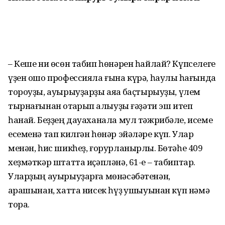
– Кеше ни өсөн табип һөнәрен һайлай? Күпселеге
үҙен ошо профессияла ғына күрә, һаулыҡ һағында
тороуҙы, ауырыуҙарҙы аяҡҡа баҫтырыуҙы, үлем
тырнағынан ҡотҡарып ҡалыуҙы ғәҙәти эш итеп
һанай. Беҙҙең дауаханала мул тәжрибәле, исеме
есеменә тап килгән һөнәр эйәләре күп. Улар
менән, һис шикһеҙ, ғорурланырлыҡ. Бөтәһе 409
хеҙмәткәр штатта иҫәпләнә, 61-е – табиптар.
Уларҙың ауырыуҙарға мөнәсәбәтенән,
ҡарашынан, хатта нисек һүҙ ҡушыуынан күп нәмә
тора.