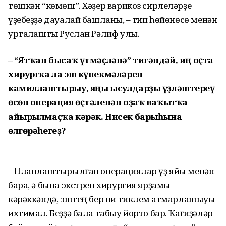
төшкән “көмөш”. Хәҙер варикоз сирлеләрҙе
үҙебеҙҙә дауалай башланыҡ, – тип һөйөнөсө менән
уртаҡлашты Руслан Рәлиф улы.
– “Ятҡан бысаҡ үтмәҫләнә” тигәндәй, иң оҫта
хирургка ла эш күнекмәләрен
камиллаштырыу, яңы ысулдарҙы үҙләштереү
өсөн операция өҫтәленән оҙаҡ ваҡытҡа
айырылмаҫҡа кәрәк. Нисек барыһына
өлгөрәһегеҙ?
– Планлаштырылған операциялар үҙ яйы менән
бара, ә бына экстрен хирургия ярҙамы
кәрәккәндә, эштең бер ни тиклем ҡатмарлашыуы
ихтимал. Беҙҙә бала табыу йорто бар. Ҡағиҙәләр