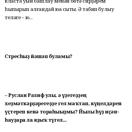
класта уҡый башлау менән бөтә сирҙәрем
һыпырып алғандай юҡҡа сыҡты. Ә табип булыу
теләге – юҡ...
Стресһыҙ йәшәп буламы?
– Руслан Рәлиф улы, ә үҙегеҙҙең
хеҙмәткәрҙәрегеҙҙе гел маҡтап, күңелдәрен
үҫтереп кенә тораһығыҙмы? Йылы һүҙ иҫән-
һауҙарға ла яҙыҡ түгел...