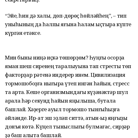
“Эйе, һин дә хаҡлы, дөп-дөрөҫ һөй­ләйһең”, – тип
уныһының да һалпы яғына һалам ҡыҫтыра күпте
күргән етәксе.
Мин быны ниңә иҫкә төшөрҙөм? Һуңғы осорҙа
яман шеш сиренең таралыуына тап стресты төп
факторҙар рәтенә индерер инем. Цивилизация
тормошобоҙға нығыраҡ үтеп ингән һайын, стресс
та арта. Кеше организмындағы күҙәнәктәр шул
арҡала һәр секунд һайын яңылыша, бутала
башлай. Хәҙерге ауыл тормошо тынғыһыҙға
әйләнде. Ир-ат эш эҙләп ситтә, ҡатын-ҡыҙ яңғыҙы
донъя көтә. Күңел тыныслығы булмағас, сирҙәр
ҙә баш ҡалҡыта башлай.