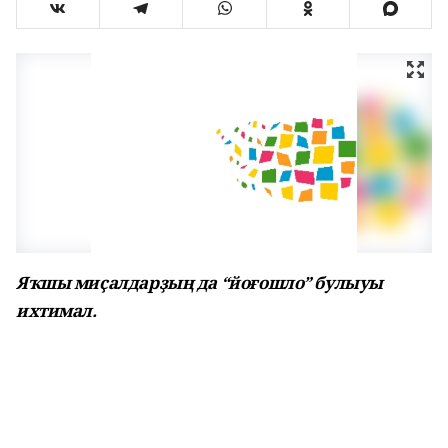
Яҡшы миҫалдарҙың да “йоғошло” булыуы
ихтимал.