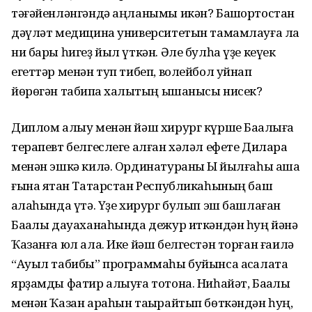
тәғәйенләнгәндә аңланымы икән? Башҡортостан
дәүләт медицина университетын тамамлауға ла
ни бары һигеҙ йыл үткән. Әле булһа үҙе кеүек
егеттәр менән туп тибеп, волейбол уйнап
йөрөгән табипҡа халыҡтың ышанысы нисек?
Диплом алыу менән йәш хирург күрше Ба­ҡалыға
терапевт белгеслеге алған хәләл ефете Дилара
менән эшкә килә. Ординатураны Ыҡ йылғаһы аша
ғына ятҡан Татарстан Республикаһының баш
ҡалаһында үтә. Үҙе хирург булып эш башлаған
Баҡалы дауа­ха­наһында дежур иткәндән һуң йәнә
Ҡазанға юл ала. Ике йәш белгестән торған ғаилә
“Ауыл табибы” программаһы буйынса аҡса­лата
ярҙамды фатир алыуға тотона. Ниһайәт, Баҡалы
менән Ҡазан араһын таҡырайтып бөткәндән һуң,