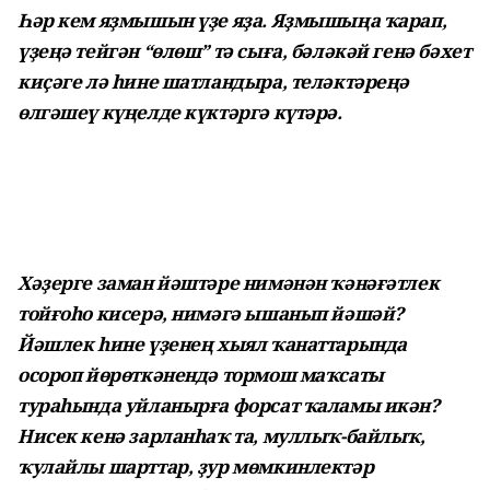
Һәр кем яҙмышын үҙе яҙа. Яҙмышыңа ҡарап,
үҙеңә тейгән “өлөш” тә сыға, бәләкәй генә бәхет
киҫәге лә һине шатландыра, теләктәреңә
өлгәшеү күңелде күктәргә күтәрә.
Хәҙерге заман йәштәре нимәнән ҡәнәғәтлек
тойғоһо кисерә, нимәгә ышанып йәшәй?
Йәшлек һине үҙенең хыял ҡанаттарында
осороп йөрөткәнендә тормош маҡсаты
тураһында уйланырға форсат ҡаламы икән?
Нисек кенә зарланһаҡ та, муллыҡ-байлыҡ,
ҡулайлы шарттар, ҙур мөмкинлектәр