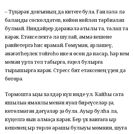
– Түңәрәк донъяның да китеге була. Ғаиләлә лә
балаңды сөскөлдәтеп, көйөн көйләп тәрбиәләп
булмай. Ниндәйҙер дәрәжәлә ҡатылыҡ та, талап та
кәрәк. Етәкселектә лә шулай, әммә кешене
рәнйетергә һис ярамай. Ғөмүмән, әрләшеү,
ҡәнәғәтһеҙлек тойғоһо ике яҡ өсөн дә насар, һәр кем
менән уртаҡ тел табырға, ғәҙел булырға
тырышырға кәрәк. Стресс бит етәксенең үҙен дә
бөтөрә.
Тормошта ҡыҙыҡ хәлдәр күп инде ул. Ҡайһы саҡта
яҡшылыҡҡа яманлыҡ менән яуап биреүселәр ҙә,
көтөлмәгән дәғүәләр ҙә була. Ауыр булһа ла,
күңелгә яҡын алмаҫҡа кәрәк. Бер үк ваҡиғаға ҡырҡ
кешенең ҡырҡ төрлө ҡарашы булыуы мөмкин, шуға