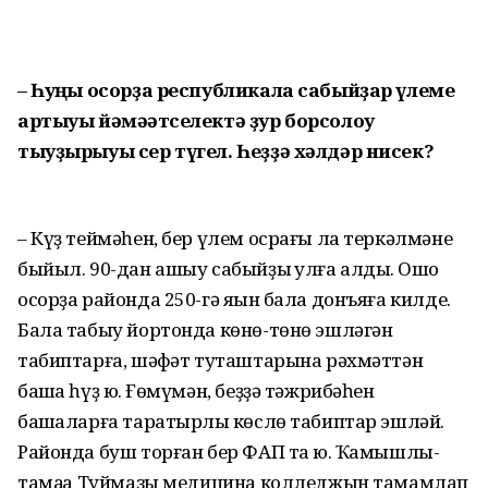
– Һуңғы осорҙа республикала сабыйҙар үлеме
артыуы йәмәғәтселектә ҙур борсолоу
тыуҙырыуы сер түгел. Һеҙҙә хәлдәр нисек?
– Күҙ теймәһен, бер үлем осрағы ла теркәлмәне
быйыл. 90-дан ашыу сабыйҙы ҡулға алдыҡ. Ошо
осорҙа районда 250-гә яҡын бала донъяға килде.
Бала табыу йортонда көнө-төнө эшләгән
табиптарға, шәфҡәт туташтарына рәхмәттән
башҡа һүҙ юҡ. Ғөмүмән, беҙҙә тәжрибәһен
башҡаларға таратырлыҡ көслө табиптар эшләй.
Районда буш торған бер ФАП та юҡ. Ҡамышлы­
тамаҡҡа Туймазы медицина колледжын тамамлап