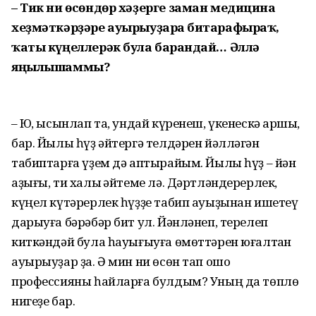
– Тик ни өсөндөр хәҙерге заман медицина
хеҙмәткәрҙәре ауырыуҙарға битарафыраҡ,
ҡаты күңеллерәк була барғандай… Әллә
яңылышаммы?
– Юҡ, ысынлап та, ундай күренеш, үкенескә ҡаршы,
бар. Йылы һүҙ әйтергә телдәрен йәлләгән
табиптарға үҙем дә аптырайым. Йылы һүҙ – йән
аҙығы, ти халыҡ әйтеме лә. Дәртләндерерлек,
күңел күтәрерлек һүҙҙе табип ауыҙынан ишетеү
дарыуға бәрәбәр бит ул. Йәнләнеп, терелеп
киткәндәй була һауығыуға өмөттәрен юғалтҡан
ауырыуҙар ҙа. Ә мин ни өсөн тап ошо
профессияны һайларға булдым? Уның да төплө
нигеҙе бар.