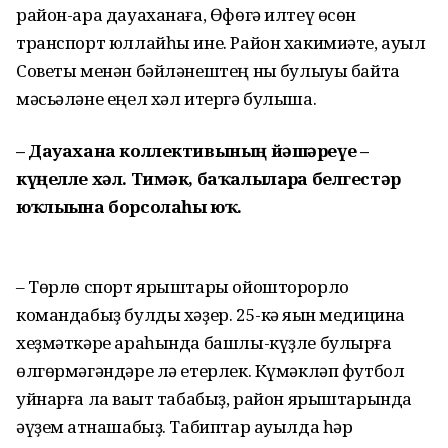
район-ара дауаханаға, Өфөгә илтеү өсөн
транспорт юллайһы ине. Район хакимиәте, ауыл
Советы менән бәйләнештең ныҡ булыуы байтаҡ
мәсьәләне еңел хәл итергә булыша.
– Дауахана коллективының йәшәреүе –
күңелле хәл. Тимәк, баҡалыларға белгестәр
юҡлығына борсолаһы юҡ.
– Төрлө спорт ярыштары ойошторорлоҡ
командабыҙ булды хәҙер. 25-кә яҡын медицина
хеҙмәткәре араһында башлы-күҙле булырға
өлгөрмәгәндәре лә етерлек. Күмәкләп футбол
уйнарға ла ваҡыт табабыҙ, район ярыштарында
әүҙем ҡатнашабыҙ. Табиптар ауылда һәр