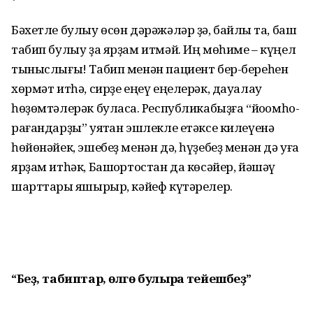
Бәхетле булыу өсөн дәрәжәләр ҙә, байлыҡ та, баш
табип булыу ҙа ярҙам итмәй. Иң мөһиме – күңел
тыныслығы! Табип менән пациент бер-береһен
хөрмәт итһә, сирҙе еңеү еңелерәк, дауалау
һөҙөмтәлерәк буласаҡ. Республикабыҙға “йоҡомһо­
рағандарҙы” уятҡан эшлекле етәксе килеүенә
һөйөнәйек, эшебеҙ менән дә, һүҙебеҙ менән дә уға
ярҙам итһәк, Башҡортостан да көсә­йер, йәшәү
шарттары яҡшырыр, кәйеф күтәрелер.
“Беҙ, табиптар,
өлгө булырға тейешбеҙ”