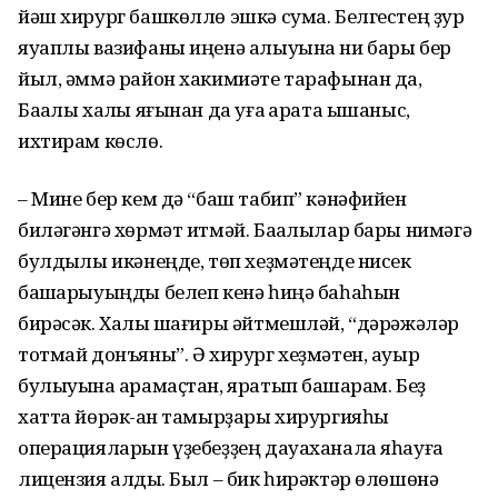
йәш хирург башкөллө эшкә сума. Белгестең ҙур
яуаплы вазифаны иңенә алыуына ни бары бер
йыл, әммә район ха­кимиәте тарафынан да,
Баҡалы халҡы яғы­нан да уға ҡарата ышаныс,
ихтирам көслө.
– Мине бер кем дә “баш табип” кәнәфийен
биләгәнгә хөрмәт итмәй. Баҡалылар бары нимәгә
булдыҡлы икәнеңде, төп хеҙмәтеңде нисек
башҡарыуыңды белеп кенә һиңә баһаһын
бирәсәк. Халыҡ шағиры әйтмешләй, “дәрәжәләр
тотмай донъяны”. Ә хирург хеҙмәтен, ауыр
булыуына ҡарамаҫтан, яратып башҡарам. Беҙ
хатта йөрәк-ҡан тамырҙары хирургияһы
операцияларын үҙебеҙҙең дауаханала яһауға
лицензия алдыҡ. Был – бик һирәктәр өлөшөнә