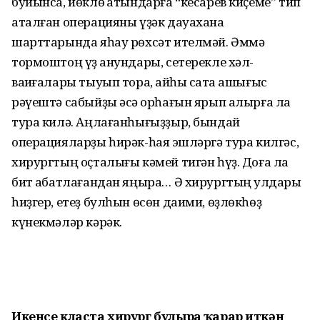
буйынса, йөклө ҡатындарға “кесарев киҫеме” тип
аталған операцияны үҙәк дауахана
шарттарында яһау рөхсәт ителмәй. Әммә
тормоштоң үҙ ҡанундары, сетерекле хәл-
ваҡиғалары тыуып тора, ҡайһы саҡта ашығыс
рәүештә сабыйҙы әсә ҡорһағын ярып алырға ла
тура килә. Аңлағанһығыҙҙыр, бындай
операцияларҙы һирәк-һаяҡ эшләргә тура килгәс,
хирургтың оҫталығы кәмей тигән һүҙ. Доға ла
бит ҡабатлағандан яңыра… Ә хирургтың ҡулдары
һиҙгер, етеҙ булһын өсөн даими, өҙлөкһөҙ
күнекмәләр кәрәк.
Икенсе класта хирург булырға ҡарар иткән