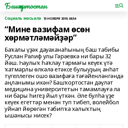
Башҡортостан
Социаль мәсьәлә
15 НОЯБРЯ 2019, 06:54
“Мине вазифам өсөн
хөрмәтләмәйҙәр”
Баҡалы үҙәк дауаханаһының баш табибы
Руслан Рәлиф улы Гәрәевкә ни бары 32
йәш. Һаулыҡ һаҡлау тармағы кеүек үтә
ҡатмарлы өлкәлә етәксе булыуҙың анһат
түгеллеген ошо вазифаға тәғәйенләнгәндә
аңланымы икән? Башҡортостан дәүләт
медицина университетын тамамлауға ла
ни бары һигеҙ йыл үткән. Әле булһа үҙе
кеүек егеттәр менән туп тибеп, волейбол
уйнап йөрөгән табипҡа халыҡтың
ышанысы нисек?