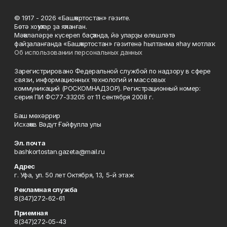
© 1917 - 2026 «Башҡортостан» гәзите.
Бөтә хоҡуҡтар ҙа яҡланған.
Мәҡәләләрҙе күсереп баҫҡанда, йә уларҙы өлөшләтә
файҙаланғанда «Башҡортостан» гәзитенә һылтанма яһау мотлаҡ.
Об использовании персональных данных
Зарегистрировано Федеральной службой по надзору в сфере
связи, информационных технологий и массовых
коммуникаций (РОСКОМНАДЗОР). Регистрационный номер:
серия ПИ ФС77-33205 от 11 сентября 2008 г.
Баш мөхәррир
Исхаҡов Вәдүт Ғәйфулла улы
Эл. почта
bashkortostan.gazeta@mail.ru
Адрес
г. Уфа, ул. 50 лет Октября, 13, 5-й этаж
Рекламная служба
8(347)272-62-61
Приемная
8(347)272-05-43