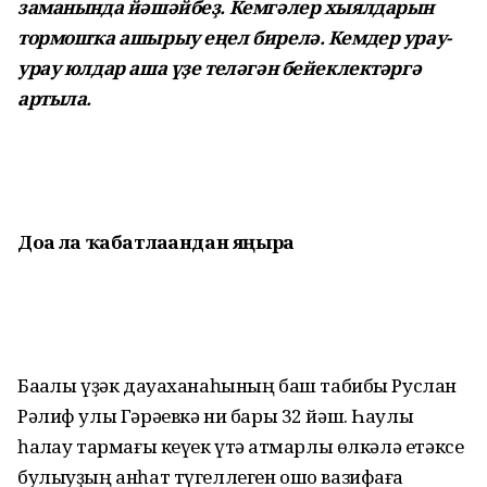
заманында йәшәйбеҙ. Кемгәлер хыялдарын
тормошҡа ашырыу еңел бирелә. Кемдер урау-
урау юлдар аша үҙе теләгән бейеклектәргә
артыла.
Доға ла
ҡабатлағандан яңыра
Баҡалы үҙәк дауаханаһының баш табибы Руслан
Рәлиф улы Гәрәевкә ни бары 32 йәш. Һаулыҡ
һаҡлау тармағы кеүек үтә ҡатмарлы өлкәлә етәксе
булыуҙың анһат түгеллеген ошо вазифаға