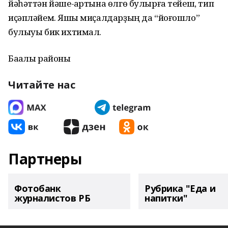
йәһәттән йәше-ҡартына өлгө булырға тейеш, тип
иҫәпләйем. Яҡшы миҫалдарҙың да “йоғошло”
булыуы бик ихтимал.
Баҡалы районы
Читайте нас
Партнеры
Фотобанк
Рубрика "Еда и
журналистов РБ
напитки"