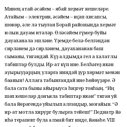
Минең атай-әсәйем – ябай хеҙмәт кешеләре.
Атайым – электрик, әсәйем – иҫәп-хисапсы,
шөкөр, әле лә тыуған Борай районында хеҙмәт
юлын дауам итәләр. Өләсәйем ғүмер буйы
дауаханала эшләне. Үҙемде белә-белгәндән
сирләнем дә сирләнем, дауахананан баш
сыҡманы, тигәндәй. Күҙ алдымда гел аҡ халатлы
табиптар булды. Ир-ат күп ине. Белһәгеҙ икән
ауырыуҙарҙың уларға ниндәй ҙур хөрмәт менән
баҡҡанын! Аллаға табынғандай ине һөйөүҙәре. Ә
бала саҡта быны айырыуса һиҙгер тояһың. “Иң
шәп кешеләр донъяла табиптар икән” тигән уй
бала йөрәгендә уйылып ҡалғандыр, моғайын. “Ә
ир-ат мотлаҡ хирург булырға тейеш!” Педиатр йә
иһә терапевт була алмай бит инде, йәнәһе. VIII