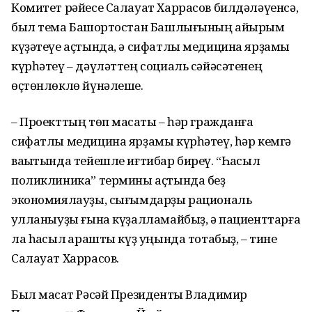
Комитет рәйесе Салауат Харрасов билдәләүенсә,
был тема Башҡортостан Башлығының айырым
күҙәтеүе аҫтында, ә сифатлы медицина ярҙамы
күрһәтеү – дәүләттең социаль сәйәсәтенең
өҫтөнлөклө йүнәлеше.
– Проекттың төп маҡсаты – һәр гражданға
сифатлы медицина ярҙамы күрһәтеү, һәр кемгә
ваҡытында тейешле иғтибар биреү. “Һаҡсыл
поликлиника” термины аҫтында беҙ
экономиялауҙы, сығымдарҙы рациональ
ҡулланыуҙы ғына күҙалламайбыҙ, ә пациенттарға
ла һаҡсыл ҡарашты күҙ уңында тотабыҙ, – тине
Салауат Харрасов.
Был маҡсат Рәсәй Президенты Владимир