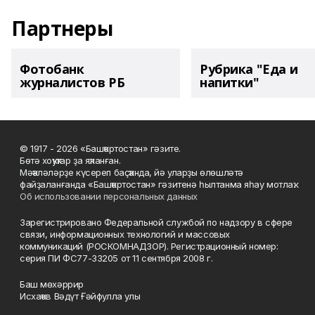
Партнеры
Фотобанк
Рубрика "Еда и
журналистов РБ
напитки"
© 1917 - 2026 «Башҡортостан» гәзите.
Бөтә хоҡуҡтар ҙа яҡланған.
Мәҡәләләрҙе күсереп баҫҡанда, йә уларҙы өлөшләтә
файҙаланғанда «Башҡортостан» гәзитенә һылтанма яһау мотлаҡ.
Об использовании персональных данных
Зарегистрировано Федеральной службой по надзору в сфере
связи, информационных технологий и массовых
коммуникаций (РОСКОМНАДЗОР). Регистрационный номер:
серия ПИ ФС77-33205 от 11 сентября 2008 г.
Баш мөхәррир
Исхаҡов Вәдүт Ғәйфулла улы