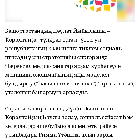
Башҡортостандың Дәүләт Йыйылышы –
Ҡоролтайҙа “түңәрәк өҫтәл” үтте, ул
республиканың 2030 йылға тиклем социаль-
иҡтисади үҫеш стратегияһы сиктәрендә
“Беренсел медик-санитар ярҙам күрһәтеүсе
медицина ойошмаһының яңы моделен
булдырыу (“Һаҡсыл поликлиника”)” проектының
үтәлешен башҡарыуға арналды.
Сараны Башҡортостан Дәүләт Йыйылышы –
Ҡоролтайҙың Һаулыҡ һаҡлау, социаль сәйәсәт һәм
ветерандар эше буйынса комитеты рәйесе
урынбаҫары Римма Үтәшева алып барҙы.