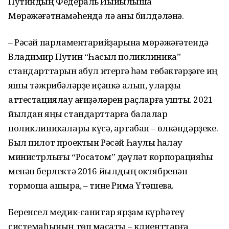
Путиндың Федераль Йыйылышҡа
Мөрәжәғәтнамәһендә лә аныҡ билдәләнә.
– Рәсәй парламентарийҙарына мөрәжәғәтендә
Владимир Путин “Һаҡсыл поликлиника”
стандарттарын ҡабул итергә һәм төбәктәрҙәге иң
яҡшы тәжрибәләрҙе иҫәпкә алып, уларҙы
аттестациялау ҡағиҙәләрен раҫларға ҡушты. 2021
йылдан яңы стандарттарға балалар
поликлиникалары күсә, артабан – өлкәндәрҙеке.
Был пилот проектын Рәсәй Һаулыҡ һаҡлау
министрлығы “Росатом” дәүләт корпорацияһы
менән берлектә 2016 йылдың октябренән
тормошҡа ашыра, – тине Рима Үтәшева.
Беренсел медик-санитар ярҙам күрһәтеү
системаһының төп маҡсаты – клиенттарға