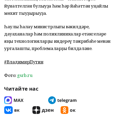
йүнәлтелгән булыуҙа һәм һәр йәһәттән уңайлы
мөхит тыуҙырыуҙа.
Һаулыҡ һаҡлау министрлығы вәкилдәре,
дауаханалар һәм поликлиникалар етәкселәре
яңы технологияларҙы индереү тәжрибәһе менән
уртаҡлашты, проблемаларҙы билдәләне.
#
ВладимирПутин
Фото:
gsrb.ru
Читайте нас