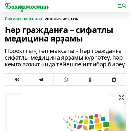
Башҡортостан
Социаль мәсьәлә
29 НОЯБРЯ 2019, 13:45
Һәр гражданға – сифатлы
медицина ярҙамы
Проекттың төп маҡсаты – һәр гражданға
сифатлы медицина ярҙамы күрһәтеү, һәр
кемгә ваҡытында тейешле иғтибар биреү.