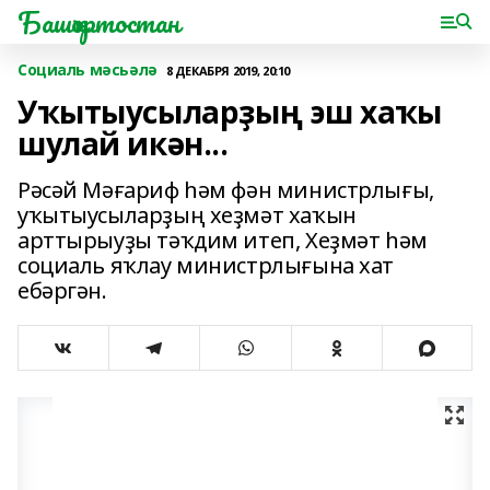
Башҡортостан
Социаль мәсьәлә
8 ДЕКАБРЯ 2019, 20:10
Уҡытыусыларҙың эш хаҡы
шулай икән...
Рәсәй Мәғариф һәм фән министрлығы,
уҡытыусыларҙың хеҙмәт хаҡын
арттырыуҙы тәҡдим итеп, Хеҙмәт һәм
социаль яҡлау министрлығына хат
ебәргән.