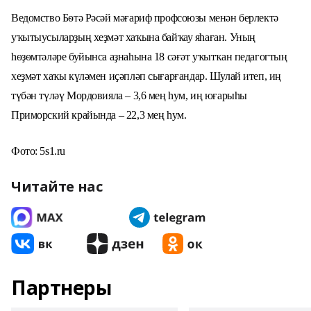
В
едомство Бѳтә Рәсәй мәғариф профсоюзы менән берлектә
уҡытыусыларҙың хеҙмәт хаҡына байҡау яһа
ған
. Уның
һѳҙѳмтәләре буйынса аҙнаһына
18
сәғәт уҡытҡан педагогтың
хеҙмәт хаҡы күләме
н
иҫәпләп сығарған
дар
. Шулай итеп, иң
түбән түләү Мордовияла –
3,6
ме
ң һум, иң юғарыһы
Приморский крайында –
22,3
мең һум.
Фото:
5s1.ru
Читайте нас
Партнеры