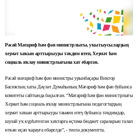
Рәсәй Мәғариф һәм фән министрлығы, уҡытыусыларҙың
хеҙмәт
хаҡын арттырыуҙы тәҡдим итеп, Хеҙмәт һәм
социаль яҡлау министрлығына хат ебәргән.
Рәсәй мәғариф һәм фән министры урынбаҫары Виктор
Басюктың хаты Дәүләт Думаһының Мәғариф һәм фән буйынса
комитеты сайтында баҫылған.
“
Мәғариф һәм фән министрлығы
Хеҙмәт һәм социаль яҡлау министрл
ы
ғына педагогтарҙың
хеҙмәт
хаҡын арттырыуҙы тәьмин итеү буйынса тәҡдимдәр,
шулай уҡ күрһәтелгән хаҡтарға
ѳҫтәмә
бюджет саралары
н
талап
ит
к
ән
иҫәп ҡарауға ебәрелде”
, -
тиелә документта.