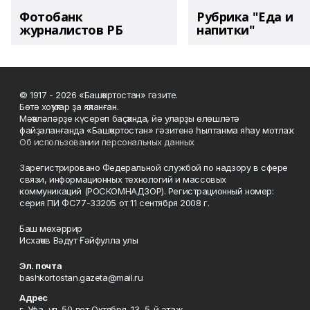
Фотобанк
Рубрика "Еда и
журналистов РБ
напитки"
© 1917 - 2026 «Башҡортостан» гәзите.
Бөтә хоҡуҡтар ҙа яҡланған.
Мәҡәләләрҙе күсереп баҫҡанда, йә уларҙы өлөшләтә
файҙаланғанда «Башҡортостан» гәзитенә һылтанма яһау мотлаҡ.
Об использовании персональных данных
Зарегистрировано Федеральной службой по надзору в сфере
связи, информационных технологий и массовых
коммуникаций (РОСКОМНАДЗОР). Регистрационный номер:
серия ПИ ФС77-33205 от 11 сентября 2008 г.
Баш мөхәррир
Исхаҡов Вәдүт Ғәйфулла улы
Эл. почта
bashkortostan.gazeta@mail.ru
Адрес
г. Уфа, ул. 50 лет Октября, 13, 5-й этаж