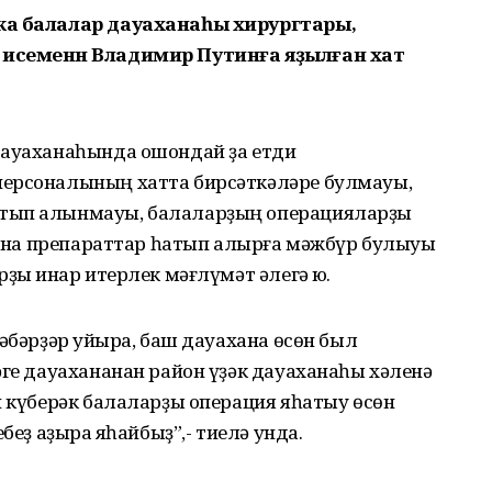
ика балалар дауаханаһы хирургтары,
 исеменән Владимир Путинға яҙылған хат
дауаханаһында ошондай ҙа етди
персоналының хатта бирсәткәләре булмауы,
атып алынмауы, балаларҙың операцияларҙы
арына препараттар һатып алырға мәжбүр булыуы
ҙы инҡар итерлек мәғлүмәт әлегә юҡ.
әбәрҙәр ҡуйыра, баш дауахана өсөн был
әге дауахананан район үҙәк дауаханаһы хәленә
н күберәк балаларҙы операция яһатыу өсөн
беҙ аҙыраҡ яһайбыҙ”,- тиелә унда.