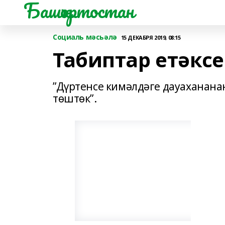
Башҡортостан
Социаль мәсьәлә
15 ДЕКАБРЯ 2019, 08:15
Табиптар етәксе
”Дүртенсе кимәлдәге дауаханана
төштөк”.