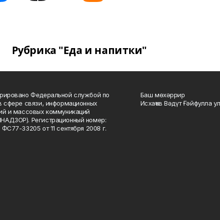
Рубрика "Еда и напитки"
рировано Федеральной службой по
Баш мөхәррир
в сфере связи, информационных
Исхаҡов Вәдүт Ғәйфулла у
ий и массовых коммуникаций
НАДЗОР). Регистрационный номер:
 ФС77-33205 от 11 сентября 2008 г.