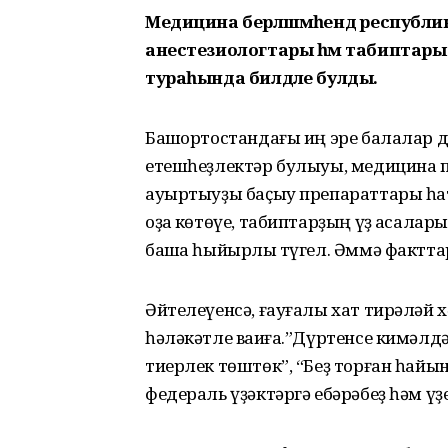
Медицина берләшмәһендә республ
анестезиологтары һәм табиптары
тураһында билдәле булды.
Башҡортостандағы иң эре балалар 
етешһеҙлектәр булыуы, медицина 
ауыртыуҙы баҫыу препараттары һ
оҙаҡ көтөүе, табиптарҙың үҙ аҡсал
башҡа һыйырлыҡ түгел. Әммә факттар
Әйтелеүенсә, ғауғалы хат тирәләй х
һәләкәтле ваҡиға.”Дүртенсе кимәлд
тиерлек төштөк”, “Беҙ торған һайы
федераль үҙәктәргә ебәрәбеҙ һәм үҙе