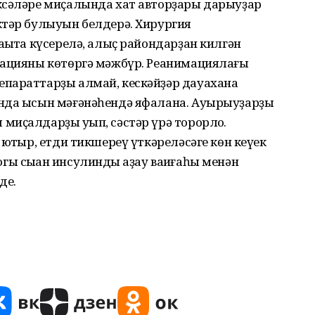
ксәләре миҫалында хат авторҙары дарыуҙар
ктәр булыуын белдерә. Хирургия
ҡытҡа күсерелә, алыҫ райондарҙан килгән
рацияны көтөргә мәжбүр. Реанимациялағы
параттарҙы алмай, кескәйҙәр дауахана
ында ысын мәғәнәһендә яфалана. Ауырыуҙарҙы
иҫалдарҙы уҡып, сәстәр үрә торорлоҡ.
юҡтыр, етди тикшереү үткәреләсәге көн кеүек
рогы сыҡҡан инсулинды ҡаҙау ваҡиғаһы менән
де.