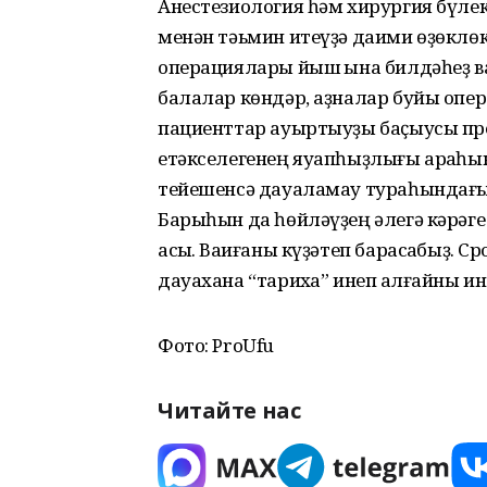
Анестезиология һәм хирургия бүле
менән тәьмин итеүҙә даими өҙөклө
операциялары йыш ҡына билдәһеҙ ва
балалар көндәр, аҙналар буйы опе
пациенттар ауыртыуҙы баҫыусы пре
етәкселегенең яуапһыҙлығы арҡаһ
тейешенсә дауаламау тураһындағы м
Барыһын да һөйләүҙең әлегә кәрәге 
асыҡ. Ваҡиғаны күҙәтеп барасаҡбыҙ. С
дауахана “тарихҡа” инеп ҡалғайны ин
Фото: ProUfu
Читайте нас