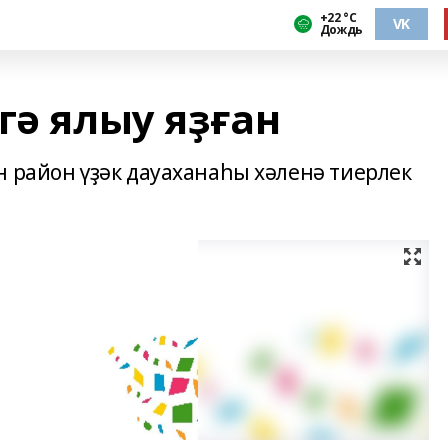
+22 °С
VK
Дождь
гә ялыу яҙған
н район үҙәк дауаханаһы хәленә тиерлек