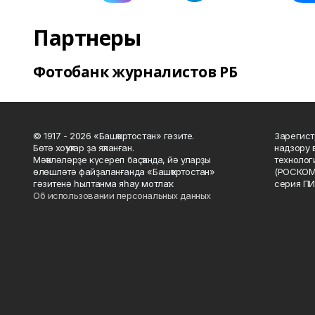
Партнеры
Фотобанк журналистов РБ
© 1917 - 2026 «Башҡортостан» гәзите.
Зарегист
Бөтә хоҡуҡтар ҙа яҡланған.
надзору 
Мәҡәләләрҙе күсереп баҫҡанда, йә уларҙы
технолог
өлөшләтә файҙаланғанда «Башҡортостан»
(РОСКОМ
гәзитенә һылтанма яһау мотлаҡ.
серия ПИ
Об использовании персональных данных