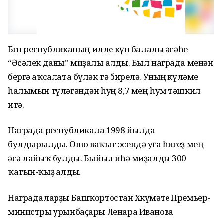
Бөгөн республиканың илле күп балалы әсәһе
“Әсәлек даны” миҙалы алды. Был награда менән
бергә аҡсалата бүләк тә бирелә. Уның күләме
һалымын түләгәндән һуң 8,7 мең һум тәшкил
итә.
Награда республикала 1998 йылда
булдырылды. Ошо ваҡыт эсендә уға һигеҙ мең
әсә лайыҡ булды. Быйыл иһә миҙалды 300
ҡатын-ҡыҙ алды.
Наградаларҙы Башҡортостан Хөкүмәте Премьер-
министры урынбаҫары Ленара Иванова