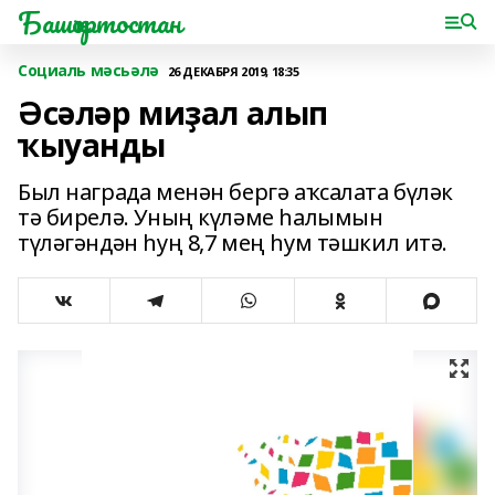
Башҡортостан
Социаль мәсьәлә
26 ДЕКАБРЯ 2019, 18:35
Әсәләр миҙал алып
ҡыуанды
Был награда менән бергә аҡсалата бүләк
тә бирелә. Уның күләме һалымын
түләгәндән һуң 8,7 мең һум тәшкил итә.