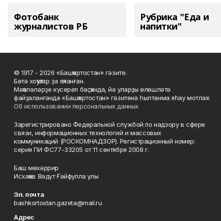
Фотобанк
Рубрика "Еда и
журналистов РБ
напитки"
© 1917 - 2026 «Башҡортостан» гәзите.
Бөтә хоҡуҡтар ҙа яҡланған.
Мәҡәләләрҙе күсереп баҫҡанда, йә уларҙы өлөшләтә
файҙаланғанда «Башҡортостан» гәзитенә һылтанма яһау мотлаҡ.
Об использовании персональных данных
Зарегистрировано Федеральной службой по надзору в сфере
связи, информационных технологий и массовых
коммуникаций (РОСКОМНАДЗОР). Регистрационный номер:
серия ПИ ФС77-33205 от 11 сентября 2008 г.
Баш мөхәррир
Исхаҡов Вәдүт Ғәйфулла улы
Эл. почта
bashkortostan.gazeta@mail.ru
Адрес