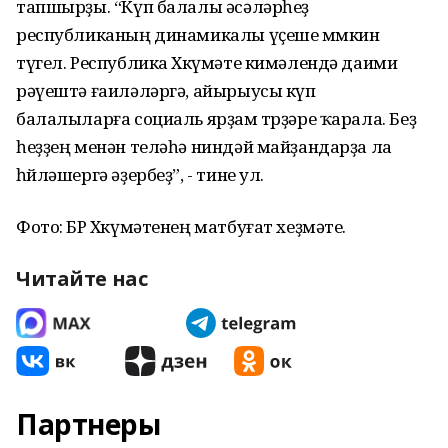
тапшырҙы. “Күп балалы әсәләрһеҙ
республиканың динамикалы үҫеше мөмкин
түгел. Республика Хөкүмәте кимәлендә даими
рәүештә ғаиләләргә, айырыусы күп
балалыларға социаль ярҙам төрҙәре ҡарала. Беҙ
һеҙҙең менән теләһә ниндәй майҙандарҙа ла
һөйләшергә әҙербеҙ”, - тине ул.
Фото: БР Хөкүмәтенең матбуғат хеҙмәте.
Читайте нас
Партнеры