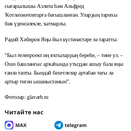
сығарылышы Аэлита һәм Альфред
Ҡотләхмәтовтарға бағышланған. Уларҙың тарихы
бик үҙенсәлекле, ҡатмарлы.
Радий Хәбиров Яңы йыл күстәнәстәре лә таратты.
“Был телепроект иң яҡтыларҙың береһе, – тине ул. –
Ошо башланғыс арҡаһында утыҙҙан ашыу бала яңы
ғаилә тапты. Бындай бәхетлеләр артабан тағы ла
артыр тигән ышаныстамын”.
Фотолар: glavarb.ru
Читайте нас