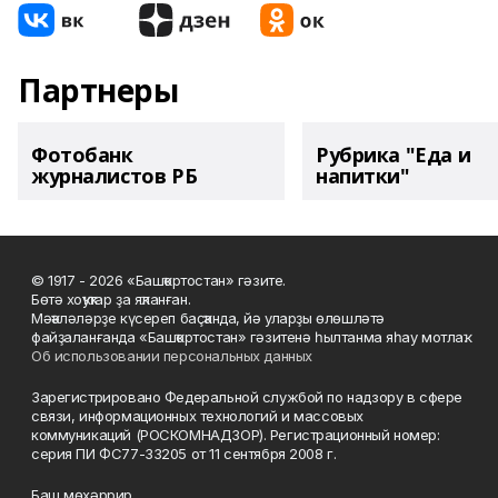
Партнеры
Фотобанк
Рубрика "Еда и
журналистов РБ
напитки"
© 1917 - 2026 «Башҡортостан» гәзите.
Бөтә хоҡуҡтар ҙа яҡланған.
Мәҡәләләрҙе күсереп баҫҡанда, йә уларҙы өлөшләтә
файҙаланғанда «Башҡортостан» гәзитенә һылтанма яһау мотлаҡ.
Об использовании персональных данных
Зарегистрировано Федеральной службой по надзору в сфере
связи, информационных технологий и массовых
коммуникаций (РОСКОМНАДЗОР). Регистрационный номер:
серия ПИ ФС77-33205 от 11 сентября 2008 г.
Баш мөхәррир