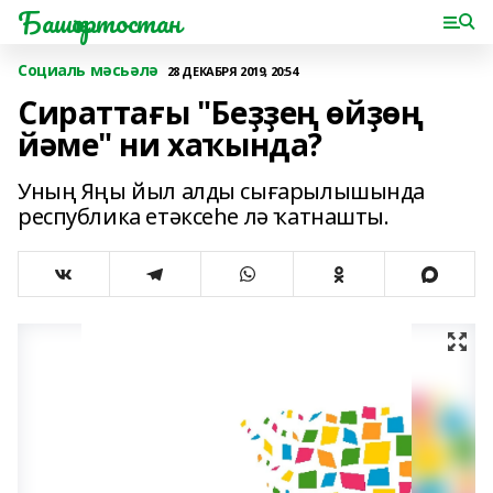
Башҡортостан
Социаль мәсьәлә
28 ДЕКАБРЯ 2019, 20:54
Сираттағы "Беҙҙең өйҙөң
йәме" ни хаҡында?
Уның Яңы йыл алды сығарылышында
республика етәксеһе лә ҡатнашты.