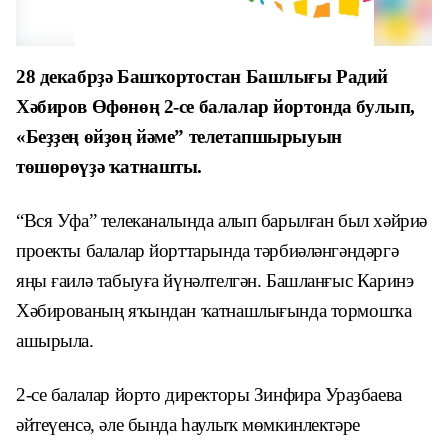
28 декабрҙә Башҡортостан Башлығы Радий
Хәбиров Өфөнөң 2-се балалар йортонда булып,
«
Беҙҙең өйҙөң йәме” телетапшырыуын
төшөрөүҙә ҡатнашты.
“Вся Уфа” телеканалында алып барылған был хәйриә
проекты балалар йорттарында тәрбиәләнгәндәргә
яңы ғаилә табыуға йүнәлтелгән. Башланғыс Каринэ
Хәбированың яҡындан ҡатнашлығында тормошҡа
ашырыла.
2-се балалар йорто директоры Зинфира Ураҙбаева
әйтеүенсә, әле бында һаулыҡ мөмкинлектәре