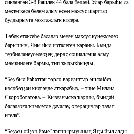
сикләнгән 3-8 йәшлек 44 бала йәшәй. Улар барыһы ла
мәктәпкәсә белем алыу өсөн махсус шарттар
булдырыуға мохтажлыҡ кисерә.
Төбәк етәксеһе балалар менән махсус күнекмәләр
барышын, Яңы йыл иртәлеген ҡараны. Бында
тәрбиәләнеүселәрҙең дөрөҫ социалләшә алыу
мөмкинлеге бармы, тип ҡыҙыҡһынды.
“Беҙ был йәһәттән төрлө варианттар эшләйбеҙ,
көсөбөҙҙән килгәнде атҡарабыҙ, – тине Милана
Скоробогатова. – Ҡыҙғанысҡа ҡаршы, бындай
балаларға ҡиммәтле дауалау, операциялар талап
ителә”.
“Беҙҙең өйҙөң йәме” тапшырыуының Яңы йыл алды