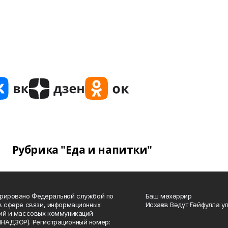
Рубрика "Еда и напитки"
рировано Федеральной службой по
Баш мөхәррир
в сфере связи, информационных
Исхаҡов Вәдүт Ғәйфулла у
ий и массовых коммуникаций
НАДЗОР). Регистрационный номер: