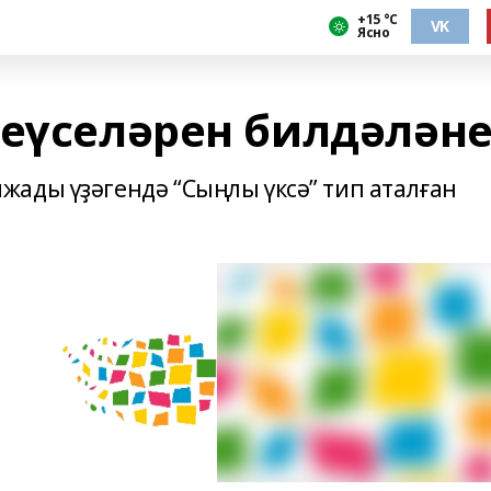
+15 °С
VK
Ясно
ңеүселәрен билдәлән
ады үҙәгендә “Сыңлы үксә” тип аталған