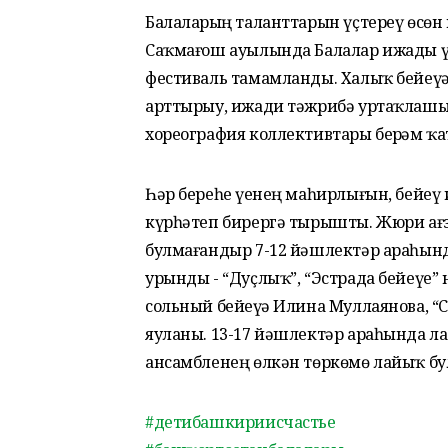
Балаларҙың таланттарын үҫтереү өсөн 
Саҡмағош ауылында Балалар ижады үҙә
фестиваль тамамланды. Халыҡ бейеүҙә
арттырыу, ижади тәжрибә уртаҡлашы
хореография коллективтары берҙәм ҡ
Һәр береһе үҙенең маһирлығын, бейеү
күрһәтеп бирергә тырышты. Жюри ағз
булмағандыр 7-12 йәшлектәр араһын
урынды - “Дуҫлыҡ”, “Эстрада бейеүе
сольный бейеүҙә Илина Муллаянова, “
яуланы. 13-17 йәшлектәр араһында ла
ансамбленең өлкән төркөмө лайыҡ бу
#детибашкириисчастье