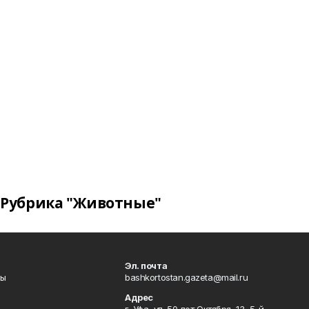
Рубрика "Животные"
Эл. почта
лы
bashkortostan.gazeta@mail.ru
Адрес