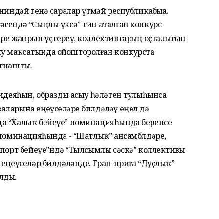
ниндәй генә саралар үтмәй республикабыҙҙа.
гендә “Сыңлы үксә” тип аталған конкурс-
ре жанрын үҫтереү, коллективтарҙың оҫталығын
у маҡсатында ойошторолған конкурста
атнашты.
 идеяһын, образды асыу һәләтен тулыһынса
аларына еңеүселәрҙе билдәләү еңел дә
да “Халыҡ бейеүе” номинацияһында беренсе
” номинацияһында - “Шатлыҡ” ансамблдәре,
Спорт бейеүе”ндә “Тылсымлы сәскә” коллективы
 еңеүселәр билдәләнде. Гран-приға “Дуҫлыҡ”
лды.