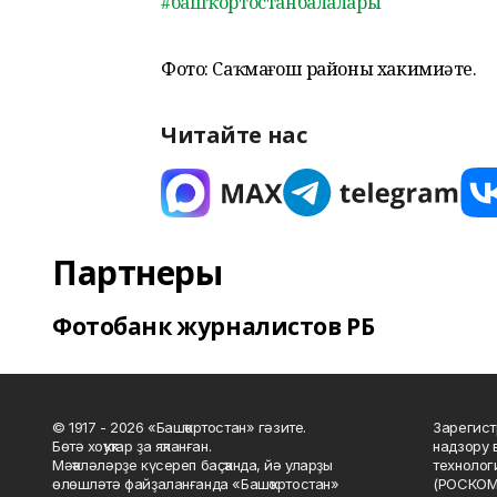
#башҡортостанбалалары
Фото: Саҡмағош районы хакимиәте.
Читайте нас
Партнеры
Фотобанк журналистов РБ
© 1917 - 2026 «Башҡортостан» гәзите.
Зарегист
Бөтә хоҡуҡтар ҙа яҡланған.
надзору 
Мәҡәләләрҙе күсереп баҫҡанда, йә уларҙы
технолог
өлөшләтә файҙаланғанда «Башҡортостан»
(РОСКОМ