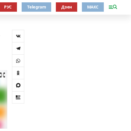
РУС
Telegram
Дзен
МАКС
е