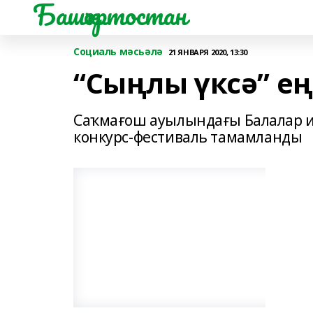
Башҡортостан
Социаль мәсьәлә
21 ЯНВАРЯ 2020, 13:30
“Сыңлы үксә” е
Саҡмағош ауылындағы Балалар иж
конкурс-фестиваль тамамланды