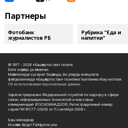
Партнеры
Фотобанк
Рубрика "Еда и
журналистов РБ
напитки"
© 1917 - 2026 «Башҡортостан» гәзите.
Бөтә хоҡуҡтар ҙа яҡланған.
Мәҡәләләрҙе күсереп баҫҡанда, йә уларҙы өлөшләтә
файҙаланғанда «Башҡортостан» гәзитенә һылтанма яһау мотлаҡ.
Об использовании персональных данных
Зарегистрировано Федеральной службой по надзору в сфере
связи, информационных технологий и массовых
коммуникаций (РОСКОМНАДЗОР). Регистрационный номер:
серия ПИ ФС77-33205 от 11 сентября 2008 г.
Баш мөхәррир
Исхаҡов Вәдүт Ғәйфулла улы