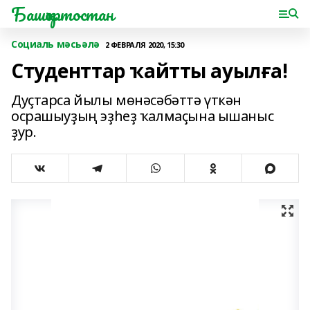
Башҡортостан
Социаль мәсьәлә
2 ФЕВРАЛЯ 2020, 15:30
Студенттар ҡайтты ауылға!
Дуҫтарса йылы мөнәсәбәттә үткән
осрашыуҙың эҙһеҙ ҡалмаҫына ышаныс
ҙур.