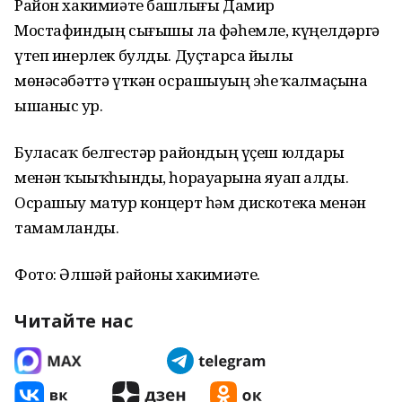
Район хакимиәте башлығы Дамир
Мостафиндың сығышы ла фәһемле, күңелдәргә
үтеп инерлек булды. Дуҫтарса йылы
мөнәсәбәттә үткән осрашыуҙың эҙһеҙ ҡалмаҫына
ышаныс ҙур.
Буласаҡ белгестәр райондың үҫеш юлдары
менән ҡыҙыҡһынды, һорауҙарына яуап алды.
Осрашыу матур концерт һәм дискотека менән
тамамланды.
Фото: Әлшәй районы хакимиәте.
Читайте нас