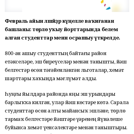
Февраль айын әлшәйҙәр күңелле ваҡиғанан
башланы: төрлө уҡыу йорттарында белем
алған студенттар менән осрашыу үткәрелде.
800-ҙән ашыу студенттың байтағы район
етәкселәре, эш биреүселәр менән танышты, йәш
белгестәр өсөн тәғәйенләнгән льготалар, хеҙмәт
шарттары хаҡында мәғлүмәт алды.
Һуңғы йылдарҙа районда яңы эш урындары
барлыҡҡа килгән, улар йәш көстәрҙе көтә. Сарала
студенттар өсөн алты майҙансыҡ эшләне, төрлө
тармаҡ белгестәре йәштәрҙе үҙҙәренең йүнәлеше
буйынса хеҙмәт үҙенсәлектәре менән таныштырҙы.