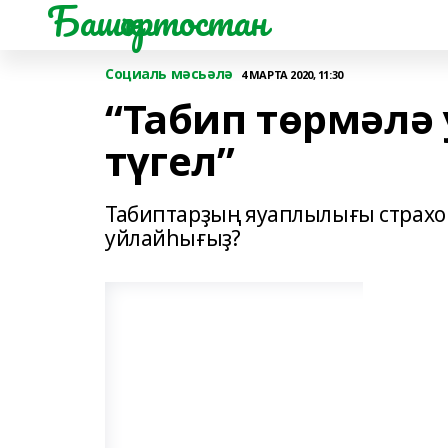
Башҡортостан
Социаль мәсьәлә
4 МАРТА 2020, 11:30
“Табип төрмәлә
түгел”
Табиптарҙың яуаплылығы страхо
уйлайһығыҙ?