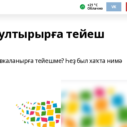
+21 °С
VK
Облачно
 ултырырға тейеш
вкаланырға тейешме? Һеҙ был хаҡта нимә