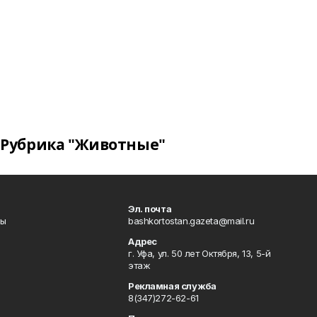
Рубрика "Животные"
Эл. почта
лы
bashkortostan.gazeta@mail.ru
Адрес
г. Уфа, ул. 50 лет Октября, 13, 5-й
этаж
Рекламная служба
8(347)272-62-61