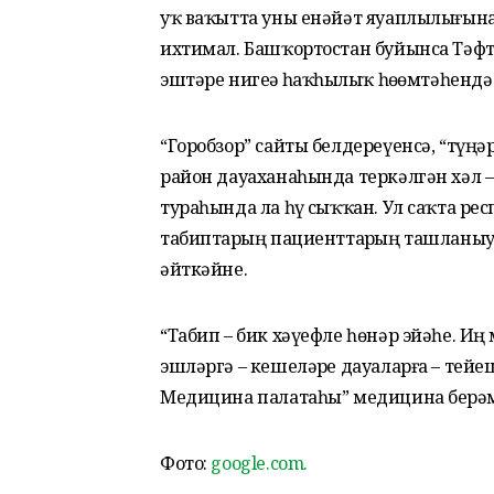
уҡ ваҡытта уны енәйәт яуаплылығына
ихтимал. Башҡортостан буйынса Тәф
эштәре нигеҙҙә һаҡһыҙлыҡ һөҙөмтәһендә
“Горобзор” сайты белдереүенсә, “түңә
район дауаханаһында теркәлгән хәл
тураһында ла һүҙ сыҡҡан. Ул саҡта р
табиптарҙың пациенттарҙың ташланы
әйткәйне.
“Табип – бик хәүефле һөнәр эйәһе. Иң
эшләргә – кешеләрҙе дауаларға – тей
Медицина палатаһы” медицина берҙәм
Фото:
google.com.