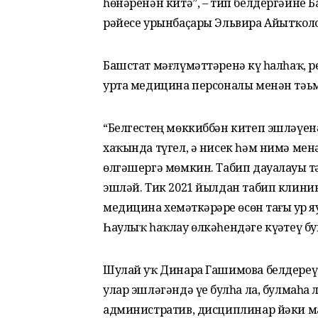
һөнәренән китә”, – тип белдергәйне
рәйесе урынбаҫары Эльвира Айытҡоло
Башстат мәғлүмәттәренә күҙ һалһаҡ, р
урта медицина персоналы менән тәьм
“Белгестең мөккиббән китеп эшләүен
хаҡында түгел, ә нисек һәм нимә мен
өлгәшергә мөмкин. Табип дауалауҙы 
эшләй. Тик 2021 йылдан табип клиник
медицина хеҙмәткәрҙәре өсөн тағы ҙур
Һаулыҡ һаҡлау өлкәһендәге күҙәтеү б
Шулай уҡ Динара Гашимова белдереүе
улар эшләгәндә үҙе булһа ла, булмаһа 
административ, дисциплинар йәки 