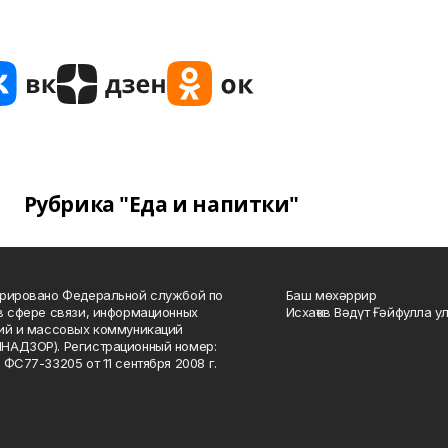
Рубрика "Еда и напитки"
рировано Федеральной службой по
Баш мөхәррир
в сфере связи, информационных
Исхаҡов Вәдүт Ғәйфулла у
ий и массовых коммуникаций
НАДЗОР). Регистрационный номер:
 ФС77-33205 от 11 сентября 2008 г.