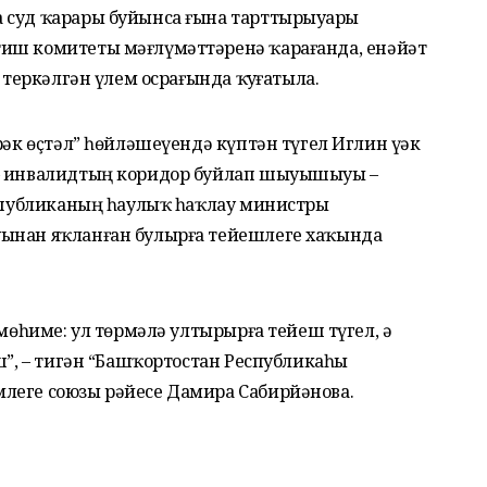
 суд ҡарары буйынса ғына тарттырыуҙары
тиш комитеты мәғлүмәттәренә ҡарағанда, енәйәт
 теркәлгән үлем осрағында ҡуҙғатыла.
рәк өҫтәл” һөйләшеүендә күптән түгел Иглин үҙәк
 – инвалидтың коридор буйлап шыуышыуы –
еспубликаның һаулыҡ һаҡлау министры
уынан яҡланған булырға тейешлеге хаҡында
 мөһиме: ул төрмәлә ултырырға тейеш түгел, ә
еш”, – тигән “Башҡортостан Республикаһы
леге союзы рәйесе Дамира Сабирйәнова.