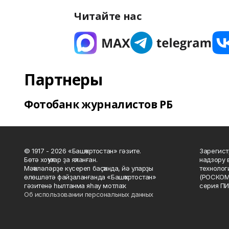
Читайте нас
Партнеры
Фотобанк журналистов РБ
© 1917 - 2026 «Башҡортостан» гәзите.
Зарегист
Бөтә хоҡуҡтар ҙа яҡланған.
надзору 
Мәҡәләләрҙе күсереп баҫҡанда, йә уларҙы
технолог
өлөшләтә файҙаланғанда «Башҡортостан»
(РОСКОМ
гәзитенә һылтанма яһау мотлаҡ.
серия ПИ
Об использовании персональных данных