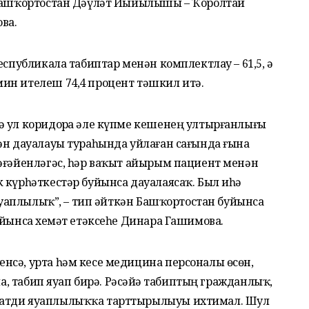
 Башҡортостан Дәүләт Йыйылышы – Ҡоролтай
ва.
еспубликала табиптар менән комплектлау – 61,5, ә
ин ителеш 74,4 процент тәшкил итә.
ә ул коридорҙа әле күпме кешенең ултырғанлығы
ән дауалауы тураһында уйлаған сағында ғына
тәғәйенләгәс, һәр ваҡыт айырым пациент менән
 күрһәткестәр буйынса дауалаясаҡ. Был иһә
 яуаплылыҡ”, – тип әйткән Башҡортостан буйынса
уйынса хеҙмәт етәксеһе Динара Гашимова.
нсә, урта һәм кесе медицина персоналы өсөн,
ла, табип яуап бирә. Рәсәйҙә табиптың гражданлыҡ,
матди яуаплылыҡҡа тарттырылыуы ихтимал. Шул