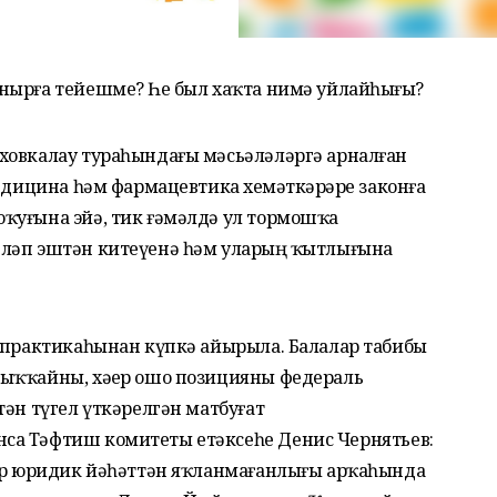
нырға тейешме? Һеҙ был хаҡта нимә уйлайһығыҙ?
ховкалау тураһындағы мәсьәләләргә арналған
едицина һәм фармацевтика хеҙмәткәрҙәре законға
ҡуғына эйә, тик ғәмәлдә ул тормошҡа
ләп эштән китеүенә һәм уларҙың ҡытлығына
р практикаһынан күпкә айырыла. Балалар табибы
ыҡҡайны, хәҙер ошо позицияны федераль
тән түгел үткәрелгән матбуғат
са Тәфтиш комитеты етәксеһе Денис Чернятьев:
тар юридик йәһәттән яҡланмағанлығы арҡаһында