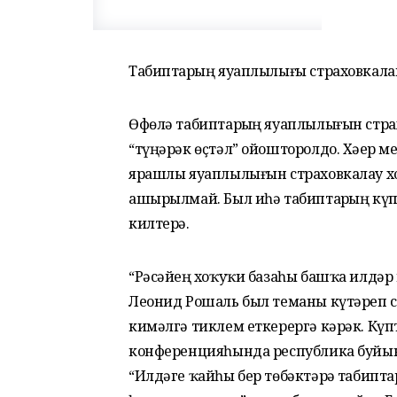
Табиптарҙың яуаплылығы страховкала
Өфөлә табиптарҙың яуаплылығын стра
“түңәрәк өҫтәл” ойошторолдо. Хәҙер м
ярашлы яуаплылығын страховкалау хо
ашырылмай. Был иһә табиптарҙың күп
килтерә.
“Рәсәйҙең хоҡуҡи базаһы башҡа илдә
Леонид Рошаль был теманы күтәреп с
кимәлгә тиклем еткерергә кәрәк. Күп
конференцияһында республика буйын
“Илдәге ҡайһы бер төбәктәрҙә табип