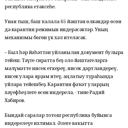
республика етәксеһе.
Унан тыш, баш ҡалала 65 йәштән өлкәндәр өсөн
дә карантин режимын индерәсәктәр. Уның
механизмы бөгөн үк хәл ителәсәк.
– Был һәр йәһәттән уйланылған документ булырға
тейеш. Тәүге сиратта беҙ оло йәштәгеләргә
мәғлүмәтте нисек еткереү, нисек дәртләндереү,
нисек уларға ярҙам итеү, аңлатыу тураһында
уйларға тейешбеҙ. Карантин фәҡәт уларҙың
хәүефһеҙлеге өсөн индерелә, - тине Радий
Хәбиров.
Бындай саралар тотош республика буйынса
индерелеүе ихтимал. Әлеге ваҡытта