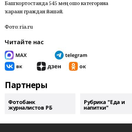
Башҡортостанда 545 мең ошо категорияға
ҡараған граждан йәшәй.
Фото: ria.ru
Читайте нас
Партнеры
Фотобанк
Рубрика "Еда и
журналистов РБ
напитки"