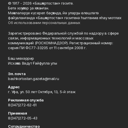
© 1917 - 2026 «Башҡортостан» гәзите.
Бөтә хоҡуҡтар ҙа яҡланған.
Мәҡәләләрҙе күсереп баҫҡанда, йә уларҙы өлөшләтә
файҙаланғанда «Башҡортостан» гәзитенә һылтанма яһау мотлаҡ.
Об использовании персональных данных
Зарегистрировано Федеральной службой по надзору в сфере
связи, информационных технологий и массовых
коммуникаций (РОСКОМНАДЗОР). Регистрационный номер:
серия ПИ ФС77-33205 от 11 сентября 2008 г.
Баш мөхәррир
Исхаҡов Вәдүт Ғәйфулла улы
Эл. почта
bashkortostan.gazeta@mail.ru
Адрес
г. Уфа, ул. 50 лет Октября, 13, 5-й этаж
Рекламная служба
8(347)272-62-61
Приемная
8(347)272-05-43
Сотрудничество