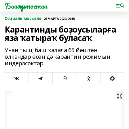
Башҡортостан
Социаль мәсьәлә
26 МАРТА 2020, 09:15
Карантинды боҙоусыларға
яза ҡатыраҡ буласаҡ
Унан тыш, баш ҡалала 65 йәштән
өлкәндәр өсөн дә карантин режимын
индерәсәктәр.