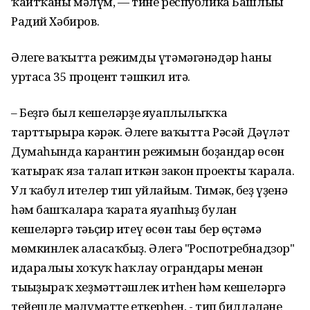
ҡайтҡаны мәғлүм, — тине республика Башлығы
Радий Хәбиров.
Әлеге ваҡытта режимды үтәмәгәнәдәр һаны
уртаса 35 процент тәшкил итә.
– Беҙгә был кешеләрҙе яуаплылыҡҡа
тарттырырға кәрәк. Әлеге ваҡытта Рәсәй Дәүләт
Думаһында карантин режимын боҙғандар өсөн
ҡатыраҡ яза талап иткән закон проекты ҡарала.
Ул ҡабул ителер тип уйлайым. Тимәк, беҙ үҙенә
һәм башҡаларға ҡарата яуапһыҙ булған
кешеләргә тәьҫир итеү өсөн тағы бер өҫтәмә
мөмкинлек аласаҡбыҙ. Әлегә "Роспотребнадзор"
идаралығы хоҡуҡ һаҡлау ограндары менән
тығыҙыраҡ хеҙмәттәшлек итһен һәм кешеләргә
тейешле мәғлүмәтте еткерһен, - тип билдәләне