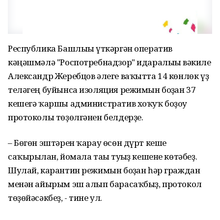
Республика Башлығы үткәргән оператив
кәңәшмәлә "Роспотребнадзор" идаралығы вәкиле
Александр Жеребцов әлеге ваҡытта 14 көнлөк үҙ
теләгең буйынса изоляция режимын боҙған 37
кешегә ҡаршы административ хоҡуҡ боҙоу
протоколы төҙөлгәнен белдерҙе.
– Бөгөн эштәрен ҡарау өсөн дүрт кеше
саҡырылған, йомала тағы туғыҙ кешене көтәбеҙ.
Шулай, карантин режимын боҙған һәр граждан
менән айырым эш алып барасаҡбыҙ, протокол
төҙөйәсәкбеҙ, - тине ул.