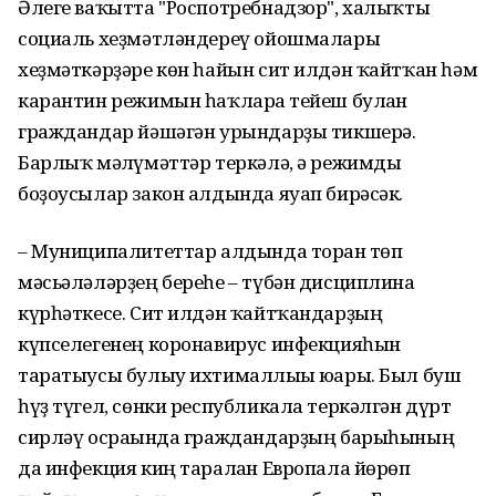
Әлеге ваҡытта "Роспотребнадзор", халыҡты
социаль хеҙмәтләндереү ойошмалары
хеҙмәткәрҙәре көн һайын сит илдән ҡайтҡан һәм
карантин режимын һаҡларға тейеш булған
граждандар йәшәгән урындарҙы тикшерә.
Барлыҡ мәғлүмәттәр теркәлә, ә режимды
боҙоусылар закон алдында яуап бирәсәк.
– Муниципалитеттар алдында торған төп
мәсьәләләрҙең береһе – түбән дисциплина
күрһәткесе. Сит илдән ҡайтҡандарҙың
күпселегенең коронавирус инфекцияһын
таратыусы булыу ихтималлығы юғары. Был буш
һүҙ түгел, сөнки республикала теркәлгән дүрт
сирләү осрағында граждандарҙың барыһының
да инфекция киң таралған Европала йөрөп