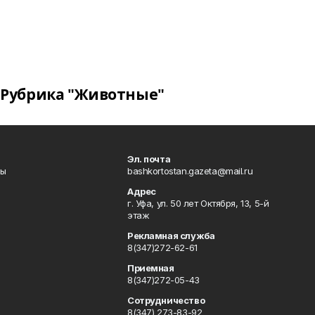
Рубрика "Животные"
Эл. почта
лы
bashkortostan.gazeta@mail.ru
Адрес
г. Уфа, ул. 50 лет Октября, 13, 5-й
этаж
Рекламная служба
8(347)272-62-61
Приемная
8(347)272-05-43
Сотрудничество
8(347) 273-83-92