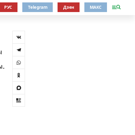
РУС
Telegram
Дзен
МАКС
ы
ы.