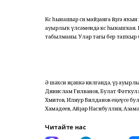
Көс һынашыр өсөн майҙанға йөҙгә яҡы
ауырлыҡ үлсәмендә көс һынашҡан. К
табылманы. Улар тағы бер тапҡыр 
Ә шәхси иҫәпкә килгәндә, үҙ ауырл
Динислам Ғилванов, Булат Фәтҡулл
Хмитов, Илнур Вилданов еңеүсе бул
Хамадеев, Айҙар Насибуллин, Азам
Читайте нас