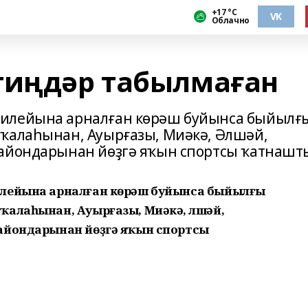
+17 °С
VK
Облачно
тиңдәр табылмаған
билейына арналған көрәш буйынса быйылғ
 ҡалаһынан, Ауырғазы, Миәкә, Әлшәй,
райондарынан йөҙгә яҡын спортсы ҡатнашт
илейына арналған көрәш буйынса быйылғы
ҡалаһынан, Ауырғазы, Миәкә, Әлшәй,
райондарынан йөҙгә яҡын спортсы