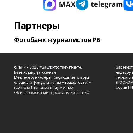
Партнеры
Фотобанк журналистов РБ
© 1917 - 2026 «Башҡортостан» гәзите.
Зарегист
Бөтә хоҡуҡтар ҙа яҡланған.
надзору 
Мәҡәләләрҙе күсереп баҫҡанда, йә уларҙы
технолог
өлөшләтә файҙаланғанда «Башҡортостан»
(РОСКОМ
гәзитенә һылтанма яһау мотлаҡ.
серия ПИ
Об использовании персональных данных