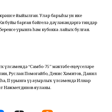
н көрәшсе йыйылған. Улар барыһы ун ике
өнө буйы барған бәйгелә дәүләкәндәргә тиңдәр
беренсе урынға һәм кубокка лайыҡ булған.
ыҡ үлсәмендә “Самбо-75” мәктәбе еңеүселәре
ин, Руслан Помогайбо, Денис Хәмитов, Данил
һа, II урынға үҙ ауырлыҡ үлсәмендә Илнар
ат Нәжметдинов яуланы.