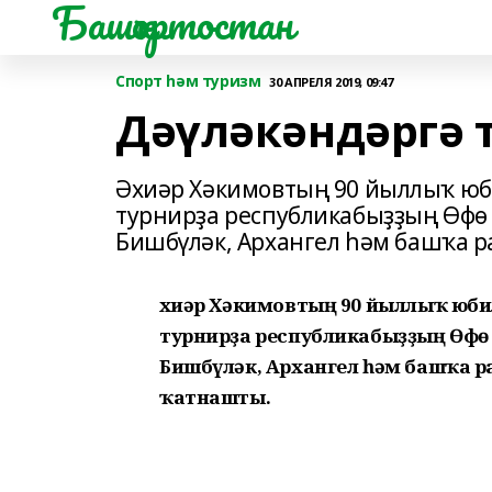
Башҡортостан
Спорт һәм туризм
30 АПРЕЛЯ 2019, 09:47
Дәүләкәндәргә 
Әхиәр Хәкимовтың 90 йыллыҡ ю
турнирҙа республикабыҙҙың Өфө
Бишбүләк, Архангел һәм башҡа 
Әхиәр Хәкимовтың 90 йыллыҡ юб
турнирҙа республикабыҙҙың Өфө 
Бишбүләк, Архангел һәм башҡа 
ҡатнашты.