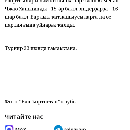
спортсылары һәм китаянкалар Чжан Ю менән
Чжао Ханьциндың – 15-әр балл, лидерҙарҙа – 16-
шар балл. Барлыҡ ҡатнашыусыларға ла өс
партия ғына уйнарға ҡалды.
Турнир 23 июндә тамамлана.
Фото: “Башҡортостан” клубы.
Читайте нас