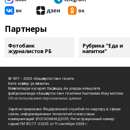
Партнеры
Фотобанк
Рубрика "Еда и
журналистов РБ
напитки"
© 1917 - 2026 «Башҡортостан» гәзите.
Бөтә хоҡуҡтар ҙа яҡланған.
Мәҡәләләрҙе күсереп баҫҡанда, йә уларҙы өлөшләтә
файҙаланғанда «Башҡортостан» гәзитенә һылтанма яһау мотлаҡ.
Об использовании персональных данных
Зарегистрировано Федеральной службой по надзору в сфере
связи, информационных технологий и массовых
коммуникаций (РОСКОМНАДЗОР). Регистрационный номер:
серия ПИ ФС77-33205 от 11 сентября 2008 г.