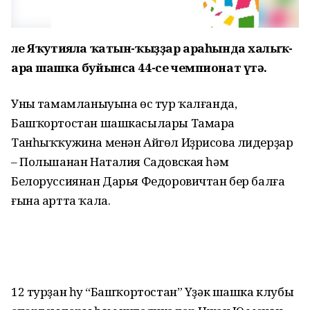
Әле Яҡутияла ҡатын-ҡыҙҙар араһында халыҡ-
ара шашка буйынса 44-се чемпионат үтә.
Уның тамамланыуына өс тур ҡалғанда,
Башҡортостан шашкасылары Тамара
Танһыҡҡужина менән Айгөл Иҙрисова лидерҙар
– Польшанан Наталия Садовская һәм
Белоруссиянан Дарья Федоровичтан бер балға
ғына артта ҡала.
12 турҙан һуң “Башҡортостан” Үҙәк шашка клубы