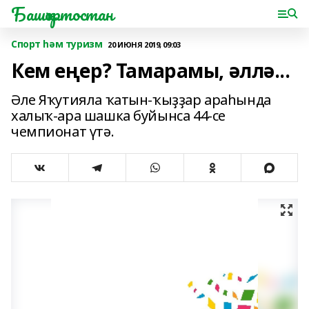
Башҡортостан
Спорт һәм туризм
20 ИЮНЯ 2019, 09:03
Кем еңер? Тамарамы, әллә...
Әле Яҡутияла ҡатын-ҡыҙҙар араһында
халыҡ-ара шашка буйынса 44-се
чемпионат үтә.