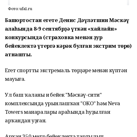
Фото: ufa1.ru
Башҡортостан егете Денис Дәүләтшин Мәскәү
ҡалаһында 8-9 сентябрҙә үткән «хайлайн»
конкурсында (страховка менән ҙур
бейеклектә үтергә кәрәк булған экстрим төрө)
ҡатнашты.
Егет спорттың экстремаль төрҙәре менән күптән
мауыға.
Ул баш ҡаланың иң бейек "Мәскәү-сити"
комплексында урынлашҡан "ОКО" һәм Neva
Towers манаралары араһында һуҙылған
арҡандан уҙған.
Арҡан 350 метр бейеклектә тартылып,