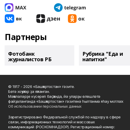
Партнеры
Фотобанк
Рубрика "Еда и
журналистов РБ
напитки"
© 1917 - 2026 «Башҡортостан» гәзите.
Бөтә хоҡуҡтар ҙа яҡланған.
Мәҡәләләрҙе күсереп баҫҡанда, йә уларҙы өлөшләтә
файҙаланғанда «Башҡортостан» гәзитенә һылтанма яһау мотлаҡ.
Об использовании персональных данных
Зарегистрировано Федеральной службой по надзору в сфере
связи, информационных технологий и массовых
коммуникаций (РОСКОМНАДЗОР). Регистрационный номер: