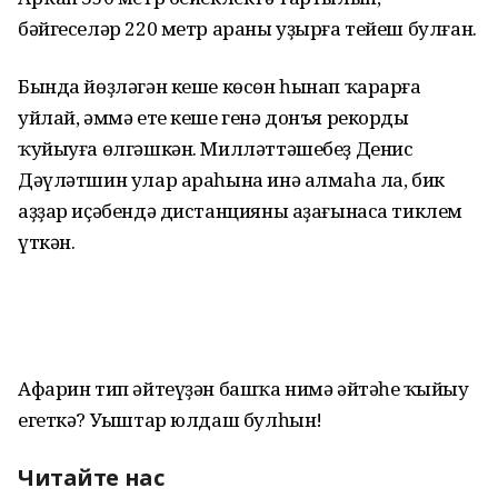
бәйгеселәр 220 метр араны уҙырға тейеш булған.
Бында йөҙләгән кеше көсөн һынап ҡарарға
уйлай, әммә ете кеше генә донъя рекорды
ҡуйыуға өлгәшкән. Милләттәшебеҙ Денис
Дәүләтшин улар араһына инә алмаһа ла, бик
аҙҙар иҫәбендә дистанцияны аҙағынаса тиклем
үткән.
Афарин тип әйтеүҙән башҡа нимә әйтәһең ҡыйыу
егеткә? Уңыштар юлдаш булһын!
Читайте нас