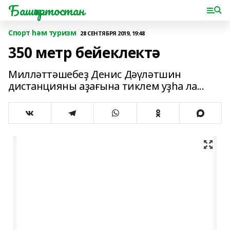
Башҡортостан
Спорт һәм туризм
28 СЕНТЯБРЯ 2019, 19:48
350 метр бейеклектә
Милләттәшебеҙ Денис Дәүләтшин
дистанцияны аҙағына тиклем уҙһа ла...