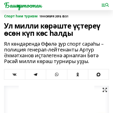
Башҡортостан
Спорт һәм туризм
19 НОЯБРЯ 2019, 05:51
Ул милли көрәште үҫтереү
өсөн күп көс һалды
Ял көндәрендә Өфөлә ҙур спорт сараһы –
полиция генерал-лейтенанты Артур
Әхмәтханов иҫтәлегенә арналған Бөтә
Рәсәй милли көрәш турниры уҙҙы.