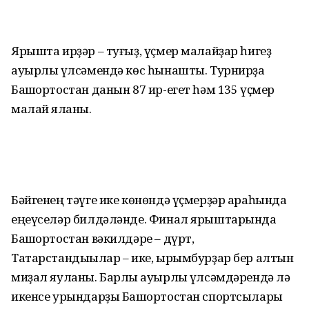
Ярышта ирҙәр – туғыҙ, үҫмер малайҙар һигеҙ
ауырлыҡ үлсәмендә көс һынашты. Турнирҙа
Башҡортостан данын 87 ир-егет һәм 135 үҫмер
малай яҡланы.
Бәйгенең тәүге ике көнөндә үҫмерҙәр араһында
еңеүселәр билдәләнде. Финал ярыштарында
Башҡортостан вәкилдәре – дүрт,
Татарстандыҡылар – ике, ырымбурҙар бер алтын
миҙал яуланы. Барлыҡ ауырлыҡ үлсәмдәрендә лә
икенсе урындарҙы Башҡортостан спортсылары