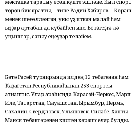
мәктәпкә таратыу өсөн күпте эшләне. Был спорт
төрөн бик яратты, – тине Радий Хәбиров. – Көрәш
менән шөғөлләнгән, уны үҙ иткән малай һәм
ҡыҙҙар артабан да күбәйһен ине. Бөтәгеҙгә лә
уңыштар, сағыу еңеүҙәр теләйем.
Бөтә Рәсәй турнирында илдең 12 төбәгенән һәм
Ҡаҙағстан Респуб­ликаһынан 253 спортсы
ҡатнашты. Улар араһында Ҡарасәй-Черкес, Мари
Иле, Татарстан, Сыуашстан, Ырымбур, Пермь,
Сахалин, Свердловск, Ульяновск, Силәбе, Ханты-
Манси төбәктәренән килгән көрәшселәр булды.