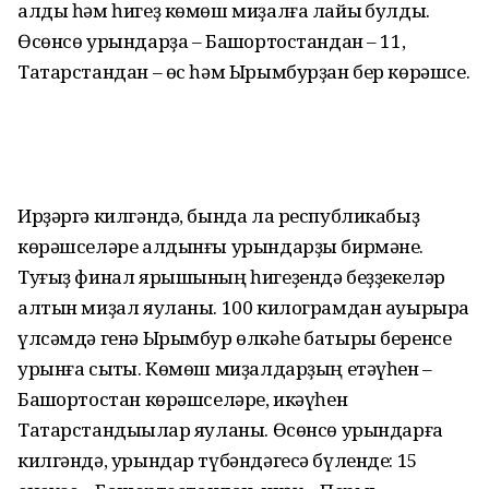
алды һәм һигеҙ көмөш миҙалға лайыҡ булды.
Өсөнсө урындарҙа – Башҡортостандан – 11,
Татарстандан – өс һәм Ырымбурҙан бер көрәшсе.
Ирҙәргә килгәндә, бында ла республикабыҙ
көрәшселәре алдынғы урындарҙы бирмәне.
Туғыҙ финал ярышының һигеҙендә беҙҙекеләр
алтын миҙал яуланы. 100 килограмдан ауырыраҡ
үлсәмдә генә Ырымбур өлкәһе батыры беренсе
урынға сыҡты. Көмөш миҙалдарҙың етәүһен –
Башҡортостан көрәшселәре, икәүһен
Татарстандыҡылар яуланы. Өсөнсө урындарға
килгәндә, урындар түбәндәгесә бүленде: 15