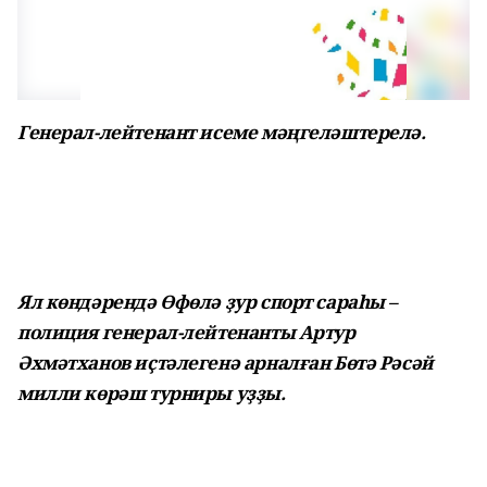
Генерал-лейтенант исеме мәңгеләштерелә.
Ял көндәрендә Өфөлә ҙур спорт сараһы –
полиция генерал-лейтенанты Артур
Әхмәтханов иҫтәлегенә арналған Бөтә Рәсәй
милли көрәш турниры уҙҙы.