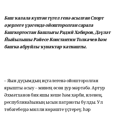
Баш ҡалала күптән түгел генә асылған Спорт
әҙерлеге үҙәгендә ойошторолған сарала
Башҡортостан Башлығы Радий Хәбиров, Дәүләт
Йыйылышы Рәйесе Константин Толкачев һәм
башҡа абруйлы ҡунаҡтар ҡатнашты.
– Яҡын дуҫымдың иҫтәлегенә ойошторолған
ярышты асыу – минең өсөн ҙур мәртәбә. Артур
Әхмәтханов бик яҡшы кеше һәм хәрби, иленең,
республикаһының ысын патриоты булды. Ул
төбәгебеҙҙә милли көрәште үҫтереү, һәр