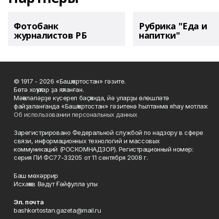
Фотобанк
Рубрика "Еда и
журналистов РБ
напитки"
© 1917 - 2026 «Башҡортостан» гәзите.
Бөтә хоҡуҡтар ҙа яҡланған.
Мәҡәләләрҙе күсереп баҫҡанда, йә уларҙы өлөшләтә
файҙаланғанда «Башҡортостан» гәзитенә һылтанма яһау мотлаҡ.
Об использовании персональных данных
Зарегистрировано Федеральной службой по надзору в сфере
связи, информационных технологий и массовых
коммуникаций (РОСКОМНАДЗОР). Регистрационный номер:
серия ПИ ФС77-33205 от 11 сентября 2008 г.
Баш мөхәррир
Исхаҡов Вәдүт Ғәйфулла улы
Эл. почта
bashkortostan.gazeta@mail.ru