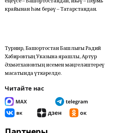
еңеүсе – Башҡортостандан, икәү – Пермь
крайынан һәм берәү – Татарстандан.
Турнир, Башҡортостан Башлығы Радий
Хәбировтың Указына ярашлы, Артур
Әхмәтхановтың исемен мәңге­ләштереү
маҡсатында үткәрелде.
Читайте нас
Партнеры