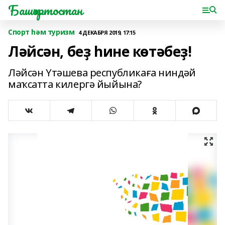
Башҡортостан
Спорт һәм туризм
4 ДЕКАБРЯ 2019, 17:15
Ләйсән, беҙ һине көтәбеҙ!
Ләйсән Үтәшева республикаға ниндәй
маҡсатта килергә йыйына?