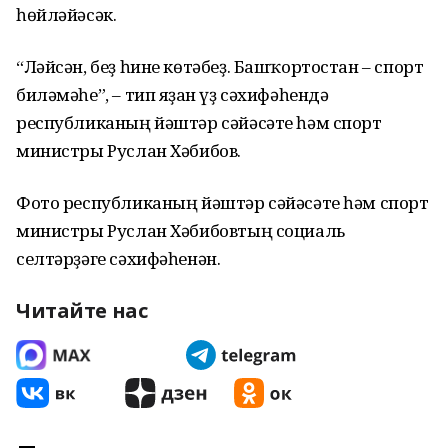
һөйләйәсәк.
“Ләйсән, беҙ һине көтәбеҙ. Башҡортостан – спорт
биләмәһе”, – тип яҙған үҙ сәхифәһендә
республиканың йәштәр сәйәсәте һәм спорт
министры Руслан Хәбибов.
Фото республиканың йәштәр сәйәсәте һәм спорт
министры Руслан Хәбибовтың социаль
селтәрҙәге сәхифәһенән.
Читайте нас