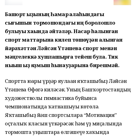
Башҡорт ҡыҙының Һамар ҡалаһындағы
сығышын тормошондағы иң боролошло
булыуы хаҡында әйтәләр. Насар һалынған
спорт маттарына килеп төшөүҙән алынған
йәрәхәттән Ләйсән Үтәшева спорт менән
мәңгелеккә хушлашырға тейеш була. Тик
ныҡыш ҡыҙ яҙмыш һынауҙарына бирешмәй.
Спортта юғары үрҙәр яулаған яҡташыбыҙ Ләйсән
Үтәшева Өфөгә киләсәк. Уның Башҡортостандың
художестволы гимнастика буйынса
чемпионатында ҡатнашыуы көтөлә.
Яҡташыбыҙ йәш спортсыларға “Мотивация”
оҫталыҡ класын үткәрәсәк һәм үҙ миҫалында
тормошта уңыштарға өлгәшеүе хаҡында