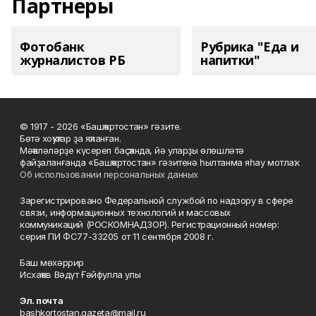
Партнеры
Фотобанк
Рубрика "Еда и
журналистов РБ
напитки"
© 1917 - 2026 «Башҡортостан» гәзите.
Бөтә хоҡуҡтар ҙа яҡланған.
Мәҡәләләрҙе күсереп баҫҡанда, йә уларҙы өлөшләтә
файҙаланғанда «Башҡортостан» гәзитенә һылтанма яһау мотлаҡ.
Об использовании персональных данных
Зарегистрировано Федеральной службой по надзору в сфере
связи, информационных технологий и массовых
коммуникаций (РОСКОМНАДЗОР). Регистрационный номер:
серия ПИ ФС77-33205 от 11 сентября 2008 г.
Баш мөхәррир
Исхаҡов Вәдүт Ғәйфулла улы
Эл. почта
bashkortostan.gazeta@mail.ru