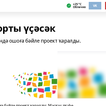
+25 °С
VK
Облачно
орты үҫәсәк
”ндә ошоға бәйле проект ҡаралды.
оға бәйле проект ҡаралды. Мәскәү өлкәһе