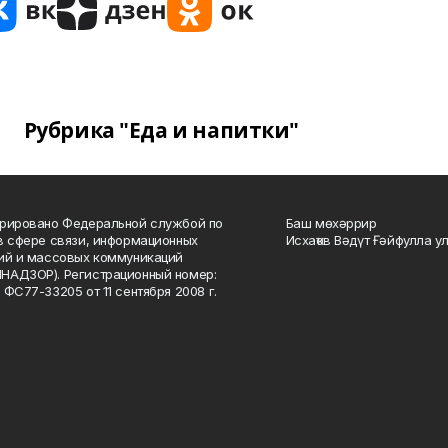
Рубрика "Еда и напитки"
рировано Федеральной службой по
Баш мөхәррир
в сфере связи, информационных
Исхаҡов Вәдүт Ғәйфулла у
ий и массовых коммуникаций
НАДЗОР). Регистрационный номер:
 ФС77-33205 от 11 сентября 2008 г.