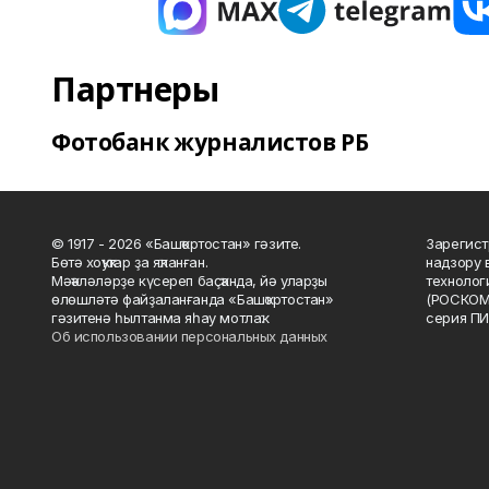
Партнеры
Фотобанк журналистов РБ
© 1917 - 2026 «Башҡортостан» гәзите.
Зарегист
Бөтә хоҡуҡтар ҙа яҡланған.
надзору 
Мәҡәләләрҙе күсереп баҫҡанда, йә уларҙы
технолог
өлөшләтә файҙаланғанда «Башҡортостан»
(РОСКОМ
гәзитенә һылтанма яһау мотлаҡ.
серия ПИ
Об использовании персональных данных