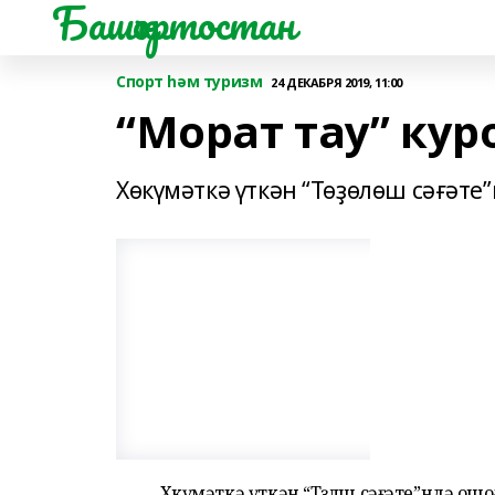
Башҡортостан
Спорт һәм туризм
24 ДЕКАБРЯ 2019, 11:00
“Морат тау” кур
Хөкүмәткә үткән “Төҙөлөш сәғәте
Хөкүмәткә үткән “Төҙөлөш сәғәте”ндә ош