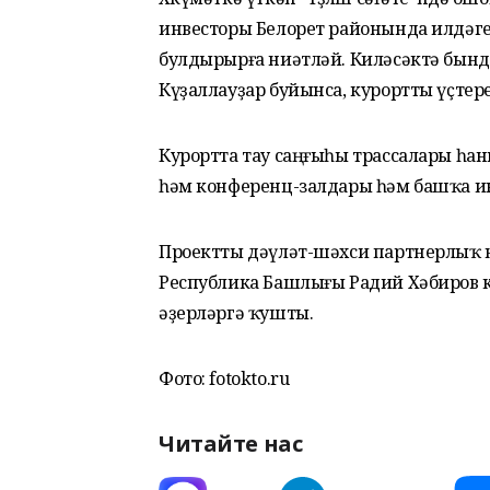
инвесторы Белорет районында илдәге
булдырырға ниәтләй. Киләсәктә бынд
Күҙаллауҙар буйынса, курортты үҫтер
Курортта тау саңғыһы трассалары һан
һәм конференц-залдары һәм башҡа инф
Проектты дәүләт-шәхси партнерлыҡ 
Республика Башлығы Радий Хәбиров 
әҙерләргә ҡушты.
Фото: fotokto.ru
Читайте нас