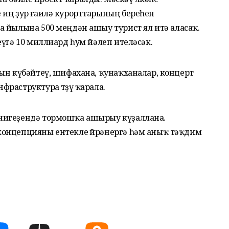
 иң ҙур ғаилә курорттарының береһен
а йылына 500 меңдән ашыу турист ял итә аласаҡ.
еүгә 10 миллиард һум йәлеп ителәсәк.
ын күбәйтеү, шифахана, ҡунаҡханалар, концерт
раструктура төҙөү ҡарала.
нигеҙендә тормошҡа ашырыу күҙаллана.
концепцияны ентекле өйрәнергә һәм аныҡ тәҡдим