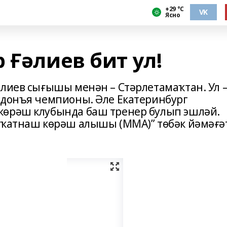
+29 °С
VK
Ясно
 Ғәлиев бит ул!
әлиев сығышы менән – Стәрлетамаҡтан. Ул 
 донъя чемпионы. Әле Екатеринбург
көрәш клубында баш тренер булып эшләй.
 ҡатнаш көрәш алышы (ММА)” төбәк йәмәғә