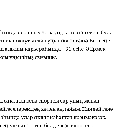
ында осрашыу өс раундта үтергә тейеш була,
ехник нокаут менән уңышҡа өлгәшә. Был еңеү
 алышы карьераһында – 31-сеһе. Ә Ер­мек
ынсы уңышһыҙ сығышы.
ы саҡта күп кенә спортсылар уның менән
Бәйгеселәремдең хәлен аңлайым. Ниндәй генә
аһында улар яҡшы йәһәттән күренмәйәсәк.
н еңелеү оят”, – тип белдергән спортсы.