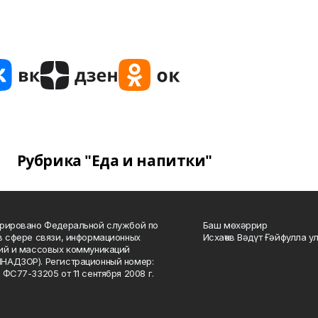
Рубрика "Еда и напитки"
рировано Федеральной службой по
Баш мөхәррир
в сфере связи, информационных
Исхаҡов Вәдүт Ғәйфулла у
ий и массовых коммуникаций
НАДЗОР). Регистрационный номер:
 ФС77-33205 от 11 сентября 2008 г.