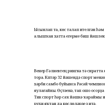
Ысынлап та, көс талап ителгән һәм
алышҡан хатта егерме биш йәшлектә
Венер Ғәлиевтең рингка тәү сиратта
тора. Күптәр 32 йәшендә спорт мен
хәрби самбо буйынса Рәсәй чемпио
яулағайны. Өҫтәүенә, тап ошо осор
Тик спорт һәр саҡ йәшкә ҡараймы икә
рухи яҡтан да көслөләрҙе үҙ итә.