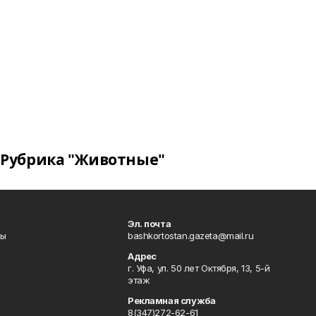
Рубрика "Животные"
Эл. почта
лы
bashkortostan.gazeta@mail.ru
Адрес
г. Уфа, ул. 50 лет Октября, 13, 5-й
этаж
Рекламная служба
8(347)272-62-61