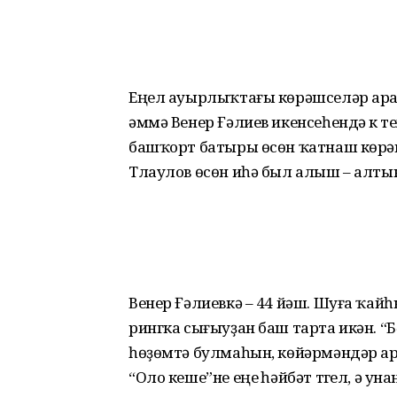
Еңел ауырлыҡтағы көрәшселәр араһ
әммә Венер Ғәлиев икенсеһендә үк т
башҡорт баты­ры өсөн ҡатнаш көрәш
Тлаулов өсөн иһә был алыш – алт
Венер Ғәлиевкә – 44 йәш. Шуға ҡайһ
рингка сығыуҙан баш тарта икән. “
һөҙөмтә булмаһын, көйәрмәндәр ар
“Оло кеше”не еңеү һәйбәт түгел, ә уна