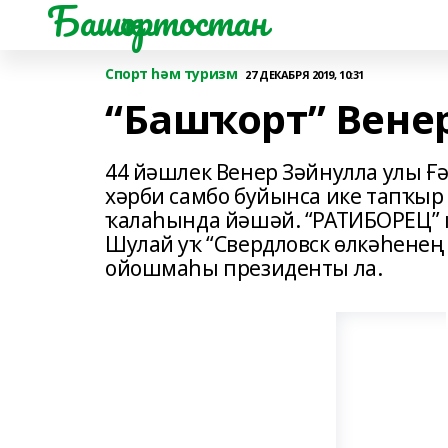
Башҡортостан
Спорт һәм туризм
27 ДЕКАБРЯ 2019, 10:31
“Башҡорт” Венер
44 йәшлек Венер Зәйнулла улы Ғ
хәрби самбо буйынса ике тапҡыр
ҡалаһында йәшәй. “РАТИБОРЕЦ” 
Шулай уҡ “Свердловск өлкәһенең
ойошмаһы президенты ла.