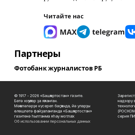
Читайте нас
Партнеры
Фотобанк журналистов РБ
© 1917 - 2026 «Башҡортостан» гәзите.
Зарегист
Бөтә хоҡуҡтар ҙа яҡланған.
надзору 
Мәҡәләләрҙе күсереп баҫҡанда, йә уларҙы
технолог
өлөшләтә файҙаланғанда «Башҡортостан»
(РОСКОМ
гәзитенә һылтанма яһау мотлаҡ.
серия ПИ
Об использовании персональных данных