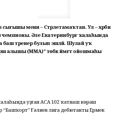
ев сығышы менән – Стәрлетамаҡтан. Ул – хәрби
я чемпионы. Әле Екатеринбург ҡалаһында
а баш тренер булып эшләй. Шулай уҡ
әш алышы (ММА)” төбәк йәмәғәт ойошмаһы
 ҡалаһында уҙған АСА 102 ҡатнаш көрәш
р “Башҡорт” Ғәлиев лига дебютанты Ермек