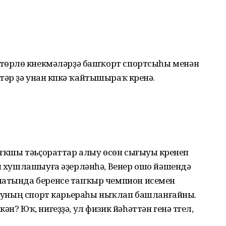
 төрлө күнек­мәләрҙә башҡорт спортсыһы менән
р ҙә унан күпкә ҡайтышыраҡ күренә.
 яҡшы тәьҫораттар алыу өсөн сығыуы күренеп
ән хушлашыуға әҙерләнһә, Венер ошо йәшендә
натында беренсе тапҡыр чемпион исемен
ҙа уның спорт карьераһы ныҡлап башланғайны.
н? Юҡ, нигеҙҙә, ул физик йәһәттән генә түгел,