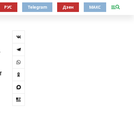
РУС
Telegram
Дзен
МАКС
–
т