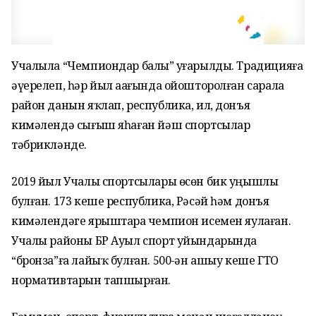
Учалыла “Чемпиондар балы” уҙғарылды. Традицияға
әүерелеп, һәр йыл аҙағында ойошторолған сарала
район данын яҡлап, республика, ил, донъя
кимәлендә сығыш яһаған йәш спортсылар
тәбрикләнде.
2019 йыл Учалы спортсылары өсөн бик уңышлы
булған. 173 кеше республика, Рәсәй һәм донъя
кимәлендәге ярыштарҙа чемпион исемен яулаған.
Учалы районы БР Ауыл спорт уйындарында
“бронза”ға лайыҡ булған. 500-ҙән ашыу кеше ГТО
нормативтарын тапшырған.