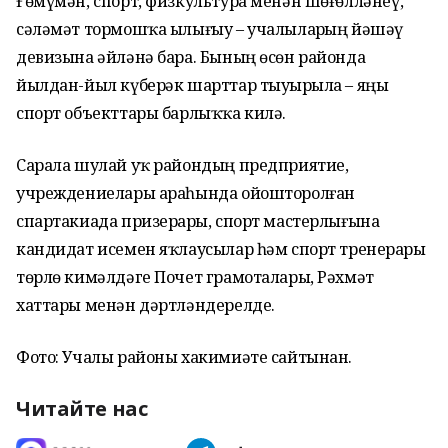
Ғөмүмән, спорт, физкультура менән шөғөлләнеү,
сәләмәт тормошҡа ылығыу – учалыларҙың йәшәү
девизына әйләнә бара. Бының өсөн районда
йылдан-йыл күберәк шарттар тыуҙырыла – яңы
спорт объекттары барлыҡҡа килә.
Сарала шулай уҡ райондың предприятие,
учреждениелары араһында ойошторолған
спартакиада призерҙары, спорт мастерлығына
кандидат исемен яҡлаусылар һәм спорт тренерҙары
төрлө кимәлдәге Почет грамоталары, Рәхмәт
хаттары менән дәртләндерелде.
Фото: Учалы районы хакимиәте сайтынан.
Читайте нас