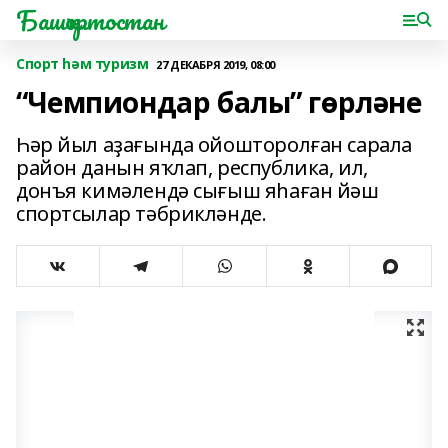
Башҡортостан
Спорт һәм туризм
27 ДЕКАБРЯ 2019, 08:00
“Чемпиондар балы” гөрләне
Һәр йыл аҙағында ойошторолған сарала
район данын яҡлап, республика, ил,
донъя кимәлендә сығыш яһаған йәш
спортсылар тәбрикләнде.