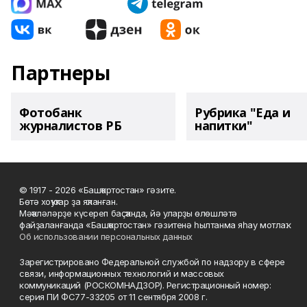
Партнеры
Фотобанк
Рубрика "Еда и
журналистов РБ
напитки"
© 1917 - 2026 «Башҡортостан» гәзите.
Бөтә хоҡуҡтар ҙа яҡланған.
Мәҡәләләрҙе күсереп баҫҡанда, йә уларҙы өлөшләтә
файҙаланғанда «Башҡортостан» гәзитенә һылтанма яһау мотлаҡ.
Об использовании персональных данных
Зарегистрировано Федеральной службой по надзору в сфере
связи, информационных технологий и массовых
коммуникаций (РОСКОМНАДЗОР). Регистрационный номер:
серия ПИ ФС77-33205 от 11 сентября 2008 г.