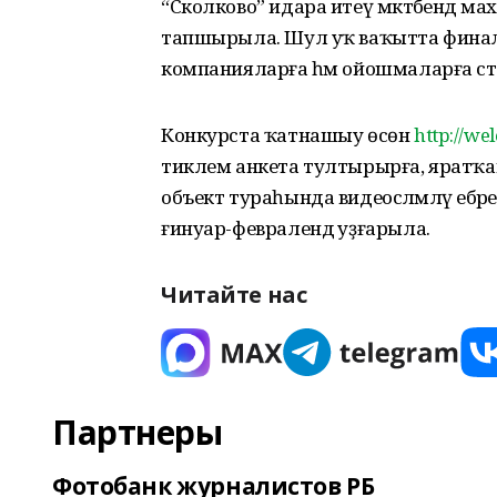
“Сколково” идара итеү мәктәбендә 
тапшырыла. Шул уҡ ваҡытта финалс
компанияларға һәм ойошмаларға с
Конкурста ҡатнашыу өсөн
http://w
тиклем анкета тултырырға, яратҡан ҡ
объект тураһында видеосәләмләү ебәр
ғинуар-февралендә уҙғарыла.
Читайте нас
Партнеры
Фотобанк журналистов РБ