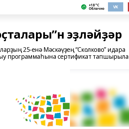
+18 °С
VK
Облачно
ҫталары”н эҙләйҙәр
ларҙың 25-енә Мәскәүҙең “Сколково” идара
алыу программаһына сертификат тапшырыла