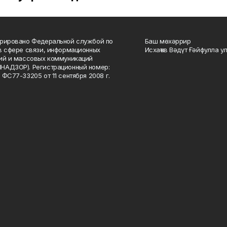
рировано Федеральной службой по
Баш мөхәррир
в сфере связи, информационных
Исхаҡов Вәдүт Ғәйфулла у
ий и массовых коммуникаций
НАДЗОР). Регистрационный номер:
 ФС77-33205 от 11 сентября 2008 г.