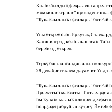
Киләһе йылдың февраленән апрелгә ти
мөмкинлектәр иле” президент пла
“Ҡунаҡсыллыҡ оҫталары” бөтә Рәсә
Уны үткәреү өсөн Иркутск, Салехард,
Калининград көс һынашасаҡ. Тағы 
береһендә үткәрелә.
Теркәү башланғандан алып конкурсҡ
29 декабргә тиклем дауам итә. Унда т
“Ҡунаҡсыллыҡ оҫталары” бөтә Рәсәй 
Проекттың маҡсаты – һәләтлеләрҙе 
һәм ҡунаҡсыллыҡ өлкәләрендә хеҙмәт
һөнәрҙәрҙең абруйын күтәреү. Йәмғеһе 5