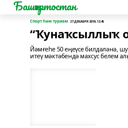
Башҡортостан
Спорт һәм туризм
27 ДЕКАБРЯ 2019, 12:45
“Ҡунаҡсыллыҡ о
Йәмғеһе 50 еңеүсе билдәләнә, шу
итеү мәктәбендә махсус белем 