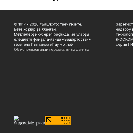
© 1917 - 2026 «Башҡортостан» гәзите.
Зарегист
Бөтә хоҡуҡтар ҙа яҡланған.
надзору 
Мәҡәләләрҙе күсереп баҫҡанда, йә уларҙы
технолог
өлөшләтә файҙаланғанда «Башҡортостан»
(РОСКОМ
гәзитенә һылтанма яһау мотлаҡ.
серия ПИ
Об использовании персональных данных