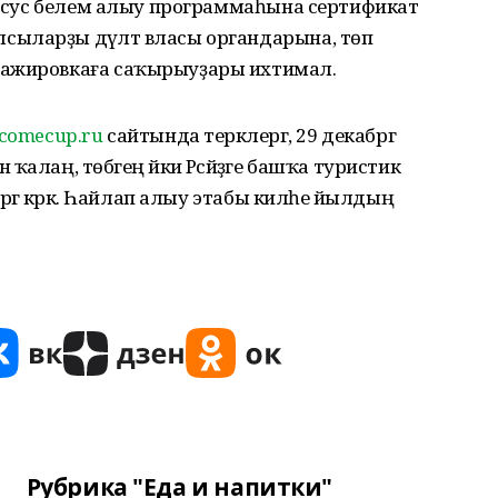
махсус белем алыу программаһына сертификат
ыларҙы дәүләт власы органдарына, төп
тажировкаға саҡырыуҙары ихтимал.
elcomecup.ru
сайтында теркәлергә, 29 декабргә
алаң, төбәгең йәки Рәсәйҙәге башҡа туристик
ергә кәрәк. Һайлап алыу этабы киләһе йылдың
Рубрика "Еда и напитки"