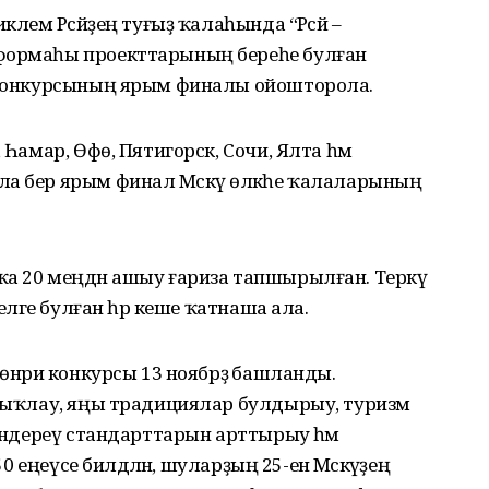
клем Рәсәйҙең туғыҙ ҡалаһында “Рәсәй –
тформаһы проекттарының береһе булған
й конкурсының ярым финалы ойошторола.
 Һамар, Өфө, Пятигорск, Сочи, Ялта һәм
ла бер ярым финал Мәскәү өлкәһе ҡалаларының
а 20 меңдән ашыу ғариза тапшырылған. Теркәү
еләге булған һәр кеше ҡатнаша ала.
һөнәри конкурсы 13 ноябрҙә башланды.
асыҡлау, яңы традициялар булдырыу, туризм
ләндереү стандарттарын арттырыу һәм
0 еңеүсе билдәләнә, шуларҙың 25-енә Мәскәүҙең