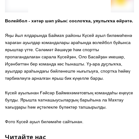
Волейбол - хәтәр шәп уйын: сослоҡҡа, уяулыҡҡа өйрәтә.
Яңы йыл ялдарында Баймаҡ районы Күсей ауыл биләмәһенә
ҡараған ауылдар командалары араһында волейбол буйынса
ярыштар үтте. Сәләмәт йәшәүҙе һәм спортты
пропагандалаған сарала Күсейҙән, Оло Басайҙан икешәр,
Иҫәнбәттән бер команда көс һынашты. Үҙ-ара дуҫлыҡҡа,
ауылдар араһындағы бәйләнеште нығытыуға, спортҡа һөйөү
тәрбиәләүгә арналған ярыш бик күңелле барҙы.
Күсей ауылынан Ғәйсәр Баймөхәмәтовтың командаһы еңеүсе
булды. Ярышта ҡатнашыусыларҙың барыһына ла Маҡтау
ҡағыҙҙары һәм иҫтәлекле бүләктәр тапшырылды.
Фото Күсей ауыл биләмәһе сайтынан.
Читайте нас