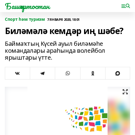
Башҡортостан
Спорт һәм туризм
7 ЯНВАРЯ 2020, 18:01
Биләмәлә кемдәр иң шәбе?
Баймаҡтың Күсей ауыл биләмәһе
командалары араһында волейбол
ярыштары үтте.