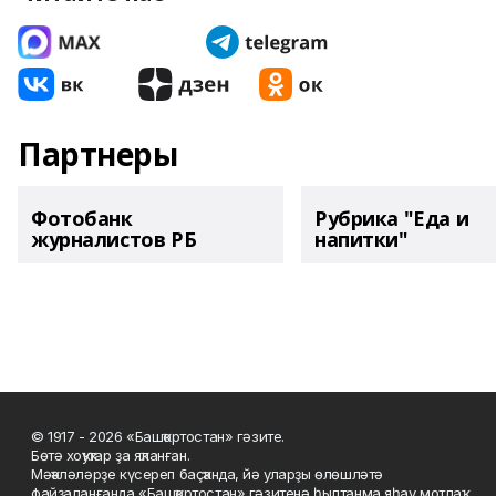
Партнеры
Фотобанк
Рубрика "Еда и
журналистов РБ
напитки"
© 1917 - 2026 «Башҡортостан» гәзите.
Бөтә хоҡуҡтар ҙа яҡланған.
Мәҡәләләрҙе күсереп баҫҡанда, йә уларҙы өлөшләтә
файҙаланғанда «Башҡортостан» гәзитенә һылтанма яһау мотлаҡ.