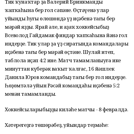
Тик ҡунаҡтар ҙа Валерий Бринкмандың
ҡапҡаһына бер гол сәпәне. Өҫтәүенә улар
уйындың һуңғы өлөшөндә үҙ иҫәбенә тағы бер
мәрәй яҙҙы. Ярай әле, иң аҙаҡ хоккейсыбыҙ
Всеволод Гайдамак финдар ҡапҡаһына йәнә гол
индерҙе. Тик улар ҙа үҙ сиратында командалары
иҫәбенә тағы бер мәрәй өҫтәне. Шулай итеп,
таблола иҫәп 4:2 ине. Матч тамамланыуға ике
минуттан күберәк ваҡыт ҡалғас, 16 йәшлек
Данила Юров командабыҙ тағы бер гол индерҙе.
Һөҙөмтәлә уйын Рәсәй командаһы иҫәбенә 5:2
менән тамамланды.
Хоккейсыларыбыҙҙың киләһе матчы - 8 февралдә.
Хәтерегеҙгә төшөрәбеҙ, уйындар теҙмәһе: