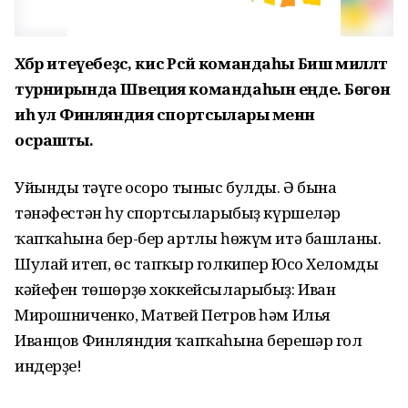
Хәбәр итеүебеҙсә, кисә Рәсәй командаһы Биш милләт
турнирында Швеция командаһын еңде. Бөгөн
иһә ул Финляндия спортсылары менән
осрашты.
Уйындың тәүге осоро тыныс булды. Ә бына
тәнәфестән һуң спортсыларыбыҙ күршеләр
ҡапҡаһына бер-бер артлы һөжүм итә башланы.
Шулай итеп, өс тапҡыр голкипер Юсо Хеломдың
кәйефен төшөрҙө хоккейсыларыбыҙ: Иван
Мирошниченко, Матвей Петров һәм Илья
Иванцов Финляндия ҡапҡаһына берешәр гол
индерҙе!