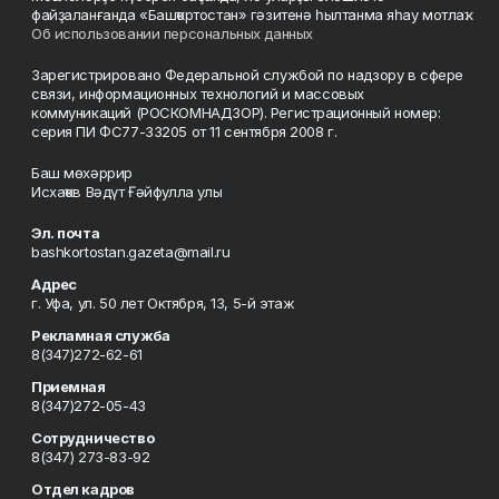
файҙаланғанда «Башҡортостан» гәзитенә һылтанма яһау мотлаҡ.
Об использовании персональных данных
Зарегистрировано Федеральной службой по надзору в сфере
связи, информационных технологий и массовых
коммуникаций (РОСКОМНАДЗОР). Регистрационный номер:
серия ПИ ФС77-33205 от 11 сентября 2008 г.
Баш мөхәррир
Исхаҡов Вәдүт Ғәйфулла улы
Эл. почта
bashkortostan.gazeta@mail.ru
Адрес
г. Уфа, ул. 50 лет Октября, 13, 5-й этаж
Рекламная служба
8(347)272-62-61
Приемная
8(347)272-05-43
Сотрудничество
8(347) 273-83-92
Отдел кадров