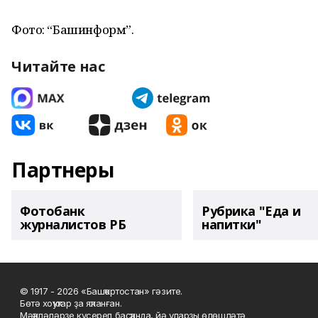
Фото: “Башинформ”.
Читайте нас
Партнеры
Фотобанк
Рубрика "Еда и
журналистов РБ
напитки"
© 1917 - 2026 «Башҡортостан» гәзите.
Бөтә хоҡуҡтар ҙа яҡланған.
Мәҡәләләрҙе күсереп баҫҡанда, йә уларҙы өлөшләтә