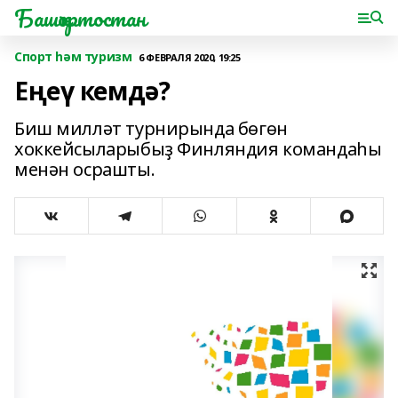
Башҡортостан
Спорт һәм туризм
6 ФЕВРАЛЯ 2020, 19:25
Еңеү кемдә?
Биш милләт турнирында бөгөн
хоккейсыларыбыҙ Финляндия командаһы
менән осрашты.