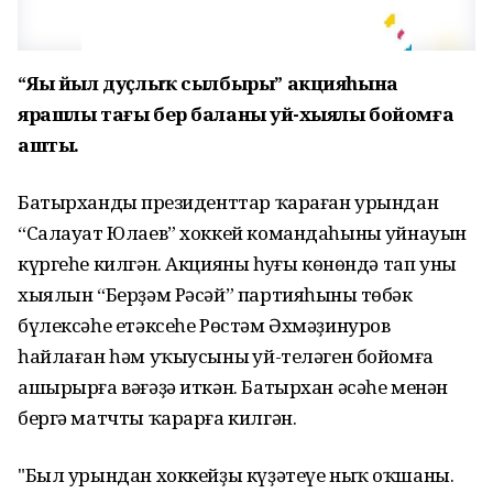
“Яңы йыл дуҫлыҡ сылбыры” акцияһына
ярашлы тағы бер баланың уй-хыялы бойомға
ашты.
Батырхандың президенттар ҡараған урындан
“Салауат Юлаев” хоккей командаһының уйнауын
күргеһе килгән. Акцияның һуңғы көнөндә тап уның
хыялын “Берҙәм Рәсәй” партияһының төбәк
бүлексәһе етәксеһе Рөстәм Әхмәҙинуров
һайлаған һәм уҡыусының уй-теләген бойомға
ашырырға вәғәҙә иткән. Батырхан әсәһе менән
бергә матчты ҡарарға килгән.
"Был урындан хоккейҙы күҙәтеүе ныҡ оҡшаны.