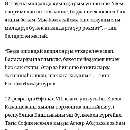
Өҫтәүенә майҙанда кумирҙарым уйнай ине. Үҙем
спорт менән шөғөлләнгәс, боҙҙа нисек икәнен бик
яҡшы беләм. Миңә һәм әсәйемә ошо ҡыуаныслы
мәлдәрҙе бүләк иткәндәргә ҙур рәхмәт”, – тип
белдергән малай.
“Беҙҙә ошондай акцияларҙың үткәрелеүе шәп.
Балаларҙың шатлыҡлы, бәхетле йөҙҙәрен күреү
һәр саҡ яҡшы. Әгәр ҙә һин ошо ваҡиғаларҙа
ҡатнашаһың икән, икеләтә ҡыуаныс”, – тине
Рөстәм Әхмәҙинуров.
12 февралдә Өфөнән VIII класс уҡыусыһы Елена
Казанцеваның хыялы тормошҡа ашҡайны: ул
республика Башлығының эш бүлмәһен күргәйне.
Тағы София исемле ҡыҙҙың Асҡар Абдразаҡов һәм