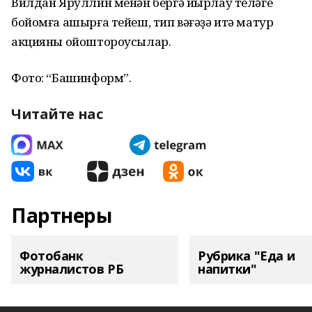
Вилдан Яруллин менән бергә йырлау теләге
бойомға ашырға тейеш, тип вәғәҙә итә матур
акцияны ойоштороусылар.
Фото: “Башинформ”.
Читайте нас
Партнеры
Фотобанк
Рубрика "Еда и
журналистов РБ
напитки"