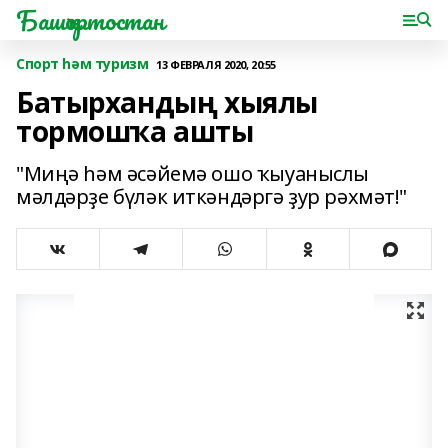
Башҡортостан
Спорт һәм туризм
13 ФЕВРАЛЯ 2020, 20:55
Батырхандың хыялы
тормошҡа ашты
"Миңә һәм әсәйемә ошо ҡыуаныслы
мәлдәрҙе бүләк иткәндәргә ҙур рәхмәт!"