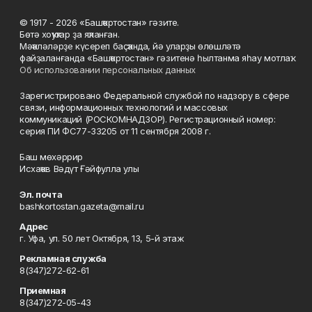
© 1917 - 2026 «Башҡортостан» гәзите.
Бөтә хоҡуҡтар ҙа яҡланған.
Мәҡәләләрҙе күсереп баҫҡанда, йә уларҙы өлөшләтә
файҙаланғанда «Башҡортостан» гәзитенә һылтанма яһау мотлаҡ.
Об использовании персональных данных
Зарегистрировано Федеральной службой по надзору в сфере
связи, информационных технологий и массовых
коммуникаций (РОСКОМНАДЗОР). Регистрационный номер:
серия ПИ ФС77-33205 от 11 сентября 2008 г.
Баш мөхәррир
Исхаҡов Вәдүт Ғәйфулла улы
Эл. почта
bashkortostan.gazeta@mail.ru
Адрес
г. Уфа, ул. 50 лет Октября, 13, 5-й этаж
Рекламная служба
8(347)272-62-61
Приемная
8(347)272-05-43