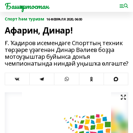
Башҡортостан
Спорт һәм туризм
16 ФЕВРАЛЯ 2020, 06:00
Афарин, Динар!
Ғ. Ҡадиров исемендәге Спорттың техник
төрҙәре үҙәгенән Динар Вәлиев боҙҙа
мотоуҙыштар буйынса донъя
чемпионатында ниндәй уңышҡа өлгәште?