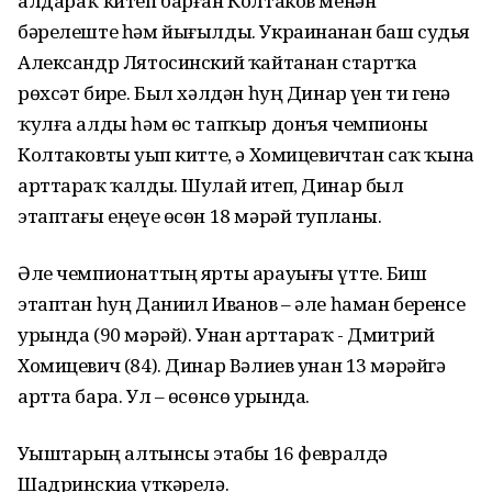
алдараҡ китеп барған Колтаков менән
бәрелеште һәм йығылды. Украинанан баш судья
Александр Лятосинский ҡайтанан стартҡа
рөхсәт бирҙе. Был хәлдән һуң Динар үҙен тиҙ генә
ҡулға алды һәм өс тапҡыр донъя чемпионы
Колтаковты уҙып китте, ә Хомицевичтан саҡ ҡына
арттараҡ ҡалды. Шулай итеп, Динар был
этаптағы еңеүе өсөн 18 мәрәй тупланы.
Әле чемпионаттың ярты арауығы үтте. Биш
этаптан һуң Даниил Иванов – әле һаман беренсе
урында (90 мәрәй). Унан арттараҡ - Дмитрий
Хомицевич (84). Динар Вәлиев унан 13 мәрәйгә
артта бара. Ул – өсөнсө урында.
Уҙыштарҙың алтынсы этабы 16 февралдә
Шадринскиҙа үткәрелә.