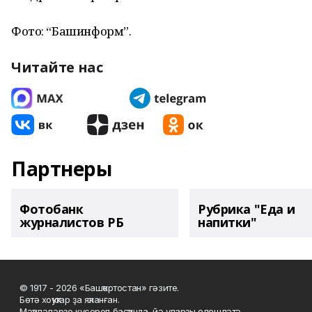
Фото: “Башинформ”.
Читайте нас
Партнеры
Фотобанк
Рубрика "Еда и
журналистов РБ
напитки"
© 1917 - 2026 «Башҡортостан» гәзите.
Бөтә хоҡуҡтар ҙа яҡланған.
Мәҡәләләрҙе күсереп баҫҡанда, йә уларҙы өлөшләтә