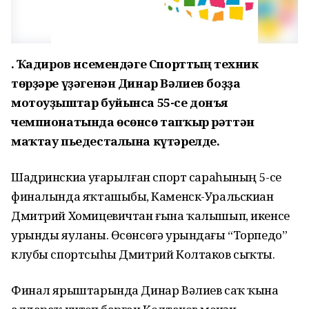
Ғ. Ҡадиров исемендәге Спорттың техник
төрҙәре үҙәгенән Динар Вәлиев боҙҙа
мотоуҙыштар буйынса 55-се донъя
чемпионатында өсөнсө тапҡыр рәттән
маҡтау пьедесталына күтәрелде.
Шадринскиҙа уҙғарылған спорт сараһының 5-се
финалында яҡташыбыҙ, Каменск-Уральскиҙан
Дмитрий Хомицевичтан ғына ҡалышып, икенсе
урынды яуланы. Өсөнсөгә урындағы “Торпедо”
клубы спортсыһы Дмитрий Колтаков сыҡты.
Финал ярыштарында Динар Вәлиев саҡ ҡына