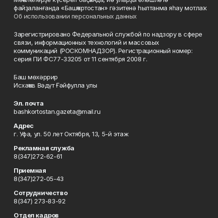
файҙаланғанда «Башҡортостан» гәзитенә һылтанма яһау мотлаҡ.
Об использовании персональных данных
Зарегистрировано Федеральной службой по надзору в сфере
связи, информационных технологий и массовых
коммуникаций (РОСКОМНАДЗОР). Регистрационный номер:
серия ПИ ФС77-33205 от 11 сентября 2008 г.
Баш мөхәррир
Исхаҡов Вәдүт Ғәйфулла улы
Эл. почта
bashkortostan.gazeta@mail.ru
Адрес
г. Уфа, ул. 50 лет Октября, 13, 5-й этаж
Рекламная служба
8(347)272-62-61
Приемная
8(347)272-05-43
Сотрудничество
8(347) 273-83-92
Отдел кадров