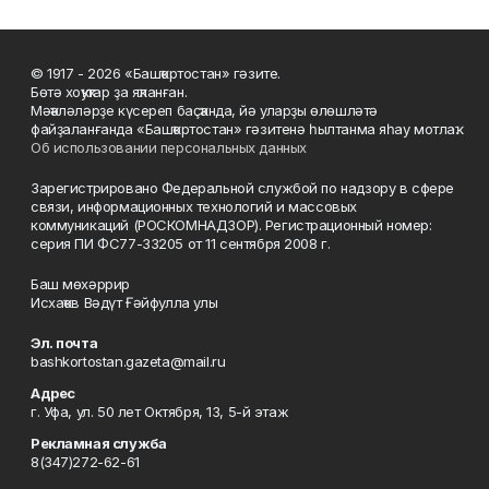
© 1917 - 2026 «Башҡортостан» гәзите.
Бөтә хоҡуҡтар ҙа яҡланған.
Мәҡәләләрҙе күсереп баҫҡанда, йә уларҙы өлөшләтә
файҙаланғанда «Башҡортостан» гәзитенә һылтанма яһау мотлаҡ.
Об использовании персональных данных
Зарегистрировано Федеральной службой по надзору в сфере
связи, информационных технологий и массовых
коммуникаций (РОСКОМНАДЗОР). Регистрационный номер:
серия ПИ ФС77-33205 от 11 сентября 2008 г.
Баш мөхәррир
Исхаҡов Вәдүт Ғәйфулла улы
Эл. почта
bashkortostan.gazeta@mail.ru
Адрес
г. Уфа, ул. 50 лет Октября, 13, 5-й этаж
Рекламная служба
8(347)272-62-61