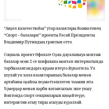
“Ағиҙел казачествоһы” утар казактары йәмғиәтенең
“Спорт – балаларға!” проекты Рәсәй Президенты
Владимир Путиндың грантын отто.
Социаль проект Өфөләге Оҙаҡ дауаланыуға мохтаж
балалар өсөн 2-се шифахана мәктәп-интернатында
тәрбиәләнгәндәргә ярҙам итеүгә йүнәлтелә. Ул
шулай уҡ ҡала казактарының балалар менән
артабанғы оҙайлы хеҙмәттәшлеген тәьмин итә.
Үҫмерҙәр менән хәрби-ватансылыҡ эше уҡыу
йонтонда спорт секцияларын киңәйтеүҙе,
интерактив атыу тиры асыуҙы күҙаллай.