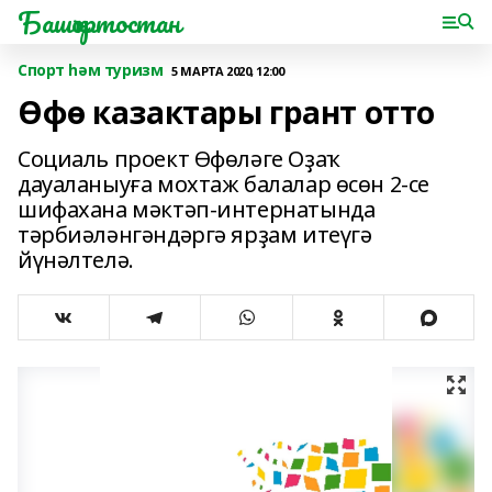
Башҡортостан
Спорт һәм туризм
5 МАРТА 2020, 12:00
Өфө казактары грант отто
Социаль проект Өфөләге Оҙаҡ
дауаланыуға мохтаж балалар өсөн 2-се
шифахана мәктәп-интернатында
тәрбиәләнгәндәргә ярҙам итеүгә
йүнәлтелә.