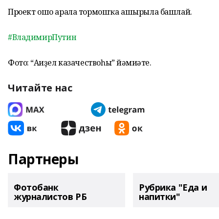
Проект ошо арала тормошҡа ашырыла башлай.
#ВладимирПутин
Фото: “Ағиҙел казачествоһы” йәмғиәте.
Читайте нас
Партнеры
Фотобанк
Рубрика "Еда и
журналистов РБ
напитки"