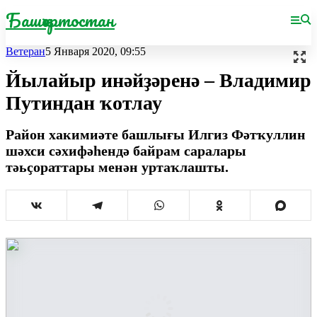
Башҡортостан
Ветеран
5 Января 2020, 09:55
Йылайыр инәйҙәренә – Владимир
Путиндан ҡотлау
Район хакимиәте башлығы Илгиз Фәтҡуллин
шәхси сәхифәһендә байрам саралары
тәьҫораттары менән уртаҡлашты.