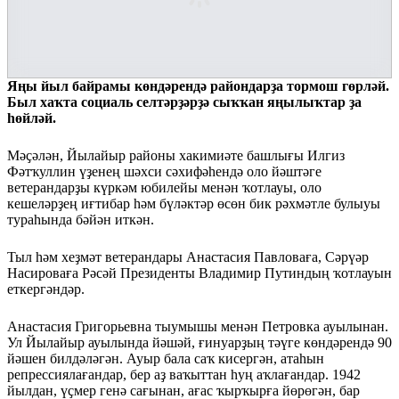
Яңы йыл байрамы көндәрендә райондарҙа тормош гөрләй.
Был хаҡта социаль селтәрҙәрҙә сыҡҡан яңылыҡтар ҙа
һөйләй.
Мәҫәлән, Йылайыр районы хакимиәте башлығы Илгиз
Фәтҡуллин үҙенең шәхси сәхифәһендә оло йәштәге
ветерандарҙы күркәм юбилейы менән ҡотлауы, оло
кешеләрҙең иғтибар һәм бүләктәр өсөн бик рәхмәтле булыуы
тураһында бәйән иткән.
Тыл һәм хеҙмәт ветерандары Анастасия Павловаға, Сәрүәр
Насироваға Рәсәй Президенты Владимир Путиндың ҡотлауын
еткергәндәр.
Анастасия Григорьевна тыумышы менән Петровка ауылынан.
Ул Йылайыр ауылында йәшәй, ғинуарҙың тәүге көндәрендә 90
йәшен билдәләгән. Ауыр бала саҡ кисергән, атаһын
репрессиялағандар, бер аҙ ваҡыттан һуң аҡлағандар. 1942
йылдан, үҫмер генә сағынан, ағас ҡырҡырға йөрөгән, бар