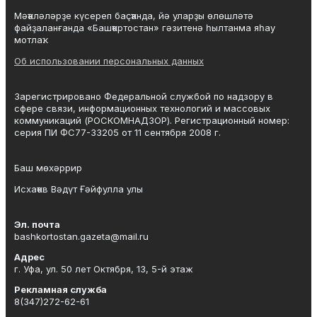
Мәҡәләләрҙе күсереп баҫҡанда, йә уларҙы өлөшләтә
файҙаланғанда «Башҡортостан» гәзитенә һылтанма яһау
мотлаҡ.
Об использовании персональных данных
Зарегистрировано Федеральной службой по надзору в
сфере связи, информационных технологий и массовых
коммуникаций (РОСКОМНАДЗОР). Регистрационный номер:
серия ПИ ФС77-33205 от 11 сентября 2008 г.
Баш мөхәррир
Исхаҡов Вәдүт Ғәйфулла улы
Эл. почта
bashkortostan.gazeta@mail.ru
Адрес
г. Уфа, ул. 50 лет Октября, 13, 5-й этаж
Рекламная служба
8(347)272-62-61