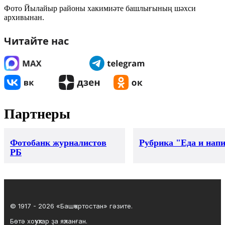
Фото Йылайыр районы хакимиәте башлығының шәхси
архивынан.
Читайте нас
Партнеры
Фотобанк журналистов
Рубрика "Еда и нап
РБ
© 1917 - 2026 «Башҡортостан» гәзите.
Бөтә хоҡуҡтар ҙа яҡланған.