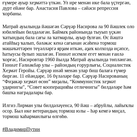
ғүмере ауыр хеҙмәттә үткән. Ул ире менән ике бала үҫтергән,
дүрт ейәне бар. Анастасия Павлова – сәйәси репрессия
ҡорбаны.
Матрай ауылында йәшәгән Сәрүәр Насирова ла 90 йәшлек оло
юбилейын билдәләгән. Баймаҡ районында тыуып үҫкән
ҡатындың бала сағы ла ҡатмарлы, ауыр булған. Өс йәштә
атайһыҙ ҡалып, бәләкәс кенә сағынан әсәһенә тормош
мәшәҡәттәрен теүәлләргә ярҙам иткән, аҙаҡ колхозда иҫәпсе,
һатыусы булып эшләгән. Ғиниәт исемле егет менән ғаилә
ҡорғас, Насировтар 1960 йылда Матрай ауылында төпләнгән.
Ғиниәт Ғәлиәкбәр улы – райондың ғорурлығы, Социалистик
Хеҙмәт Геройы. Сәрүәр инәй менән улар биш балаға ғүмер
биргән. 11 ейәндәре, 16 бүләләре бар. Сәрүәр Насированың
“Фиҙакәр хеҙмәт өсөн” миҙалы, “Коммунистик хеҙмәт
ударнигы", “Совет кооперацияһы отличнигы” билдәләре һәм
башҡа наградалары бар.
Илгиз Лирман улы билдәләүенсә, 90 йәш – абруйлы, лайыҡлы
осор. Был ике ветерандың тормош юлы – һәр кемгә миҫал,
тормош ҡаһарманлығы өлгөһө.
#
ВладимирПутин